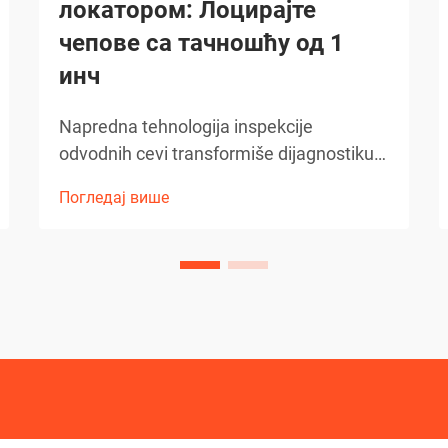
локатором: Лоцирајте
чепове са тачношћу од 1
инч
Napredna tehnologija inspekcije
odvodnih cevi transformiše dijagnostiku
ispod zemlje. Razvoj plinskih
Погледај више
dijagnostičkih metoda napredovao je
ogromnim korakom uz uvođenje
sofisticirane tehnologije kamera za
kanalizaciju. Ovi najsavremeniji uređaji su
transformisali...