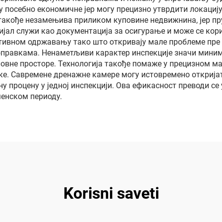
су посебно економичне јер могу прецизно утврдити локациј
 такође незамењива приликом куповине недвижнина, јер п
јал служи као документација за осигурање и може се кор
ивном одржавању тако што откривају мале проблеме пре не
оправкама. Ненаметљиви карактер инспекције значи мини
словне просторе. Технологија такође помаже у прецизном м
ке. Савремене дренажне камере могу истовремено открија
у процену у једној инспекцији. Ова ефикасност преводи с
менском периоду.
Korisni saveti