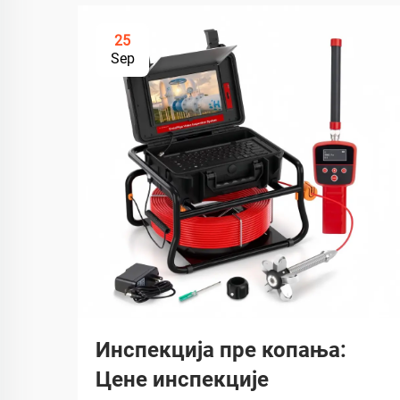
25
Sep
Инспекција пре копања:
Цене инспекције