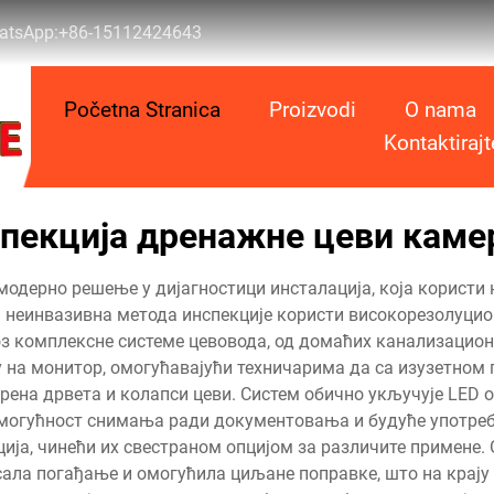
atsApp:
+86-15112424643
Početna Stranica
Proizvodi
O nama
Kontaktiraj
пекција дренажне цеви кам
дерно решење у дијагностици инсталација, која користи 
 неинвазивна метода инспекције користи високорезолуци
оз комплексне системе цевовода, од домаћих канализацион
у на монитор, омогућавајући техничарима да са изузетном
рена дрвета и колапси цеви. Систем обично укључује LED о
могућност снимања ради документовања и будуће употребе.
ија, чинећи их свестраном опцијом за различите примене. 
сала погађање и омогућила циљане поправке, што на крају 