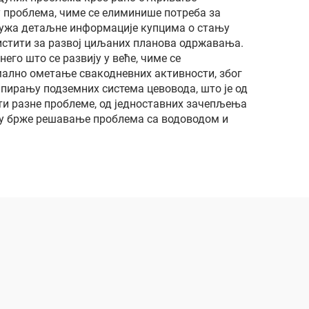
у проблема, чиме се елиминише потреба за
ружа детаљне информације купцима о стању
истити за развој циљаних планова одржавања.
го што се развију у веће, чиме се
мално ометање свакодневних активности, због
апирању подземних система цевовода, што је од
ти разне проблеме, од једноставних зачепљења
е у брже решавање проблема са водоводом и