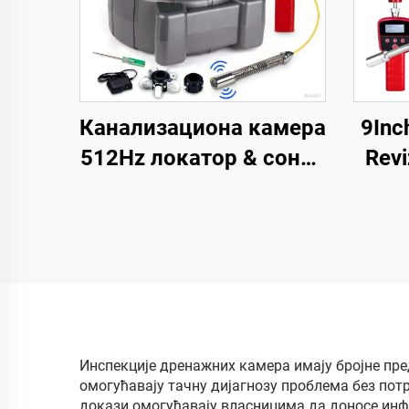
Канализациона камера
9Inc
512Hz локатор & сонда
Revi
Самонивелирна мера 9
Indus
инча HD екран
Фабричка велепродаја
Niv
индустријска камера
Glava
за цеви Снимање
видео записа
Ендоскоп
Инспекције дренажних камера имају бројне пре
омогућавају тачну дијагнозу проблема без пот
докази омогућавају власницима да доносе ин