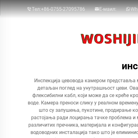
Тел:
+86-0755-27095786
Е-маил:
Wh
инс
Инспекција цевовода камером представља мо
детаљан поглед на унутрашњост цеви. Ова
флексибилни кабл, који може да се креће кр
воде. Камера преноси слику у реалном времен
што су запушења, пукотине, продирање ко
растојања ради лоцирања тачке проблема и 
различитих пречника, материјала и конфигурац
водоводних инсталација тако што је елимини