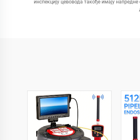
инспекцију цевовода такође имају напредне 