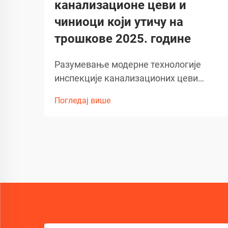
канализационе цеви и
чиниоци који утичу на
трошкове 2025. године
Разумевање модерне технологије
инспекције канализационих цеви
Напредак у дијагностици инсталација
Погледај више
револуционизовао је начин на који
приступамо одржавању и поправци
цевовода. На челу ове
трансформације је технологија
канализационе камере, која је постала
незаобилазна...