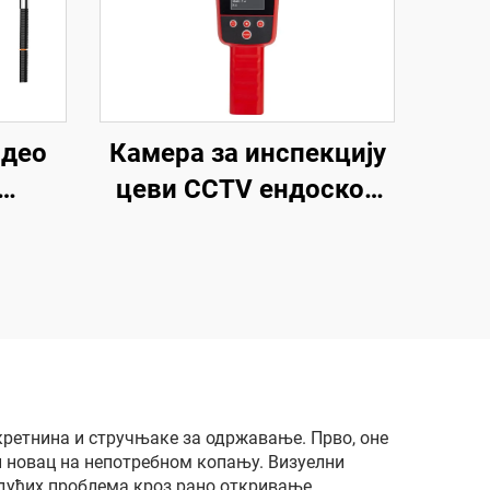
идео
Камера за инспекцију
цеви CCTV ендоскоп
у
512HZ пријемник,
ини
канализациона камера
сна
са локатором
улна
ера
а
кретнина и стручњаке за одржавање. Прво, оне
и новац на непотребном копању. Визуелни
дућих проблема кроз рано откривање