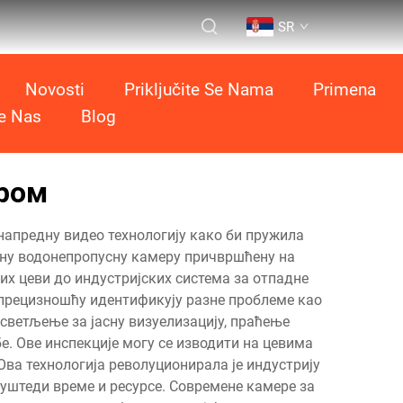
SR
Novosti
Priključite Se Nama
Primena
te Nas
Blog
ером
напредну видео технологију како би пружила
ону водонепропусну камеру причвршћену на
их цеви до индустријских система за отпадне
 прецизношћу идентификују разне проблеме као
светљење за јасну визуелизацију, праћење
 Ове инспекције могу се изводити на цевима
Ова технологија револуционирала је индустрију
уштеди време и ресурсе. Современе камере за