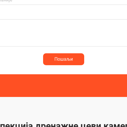
Пошаљи
пекција дренажне цеви кам