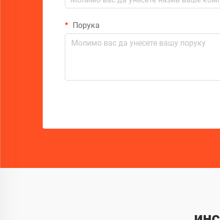
Порука
инс