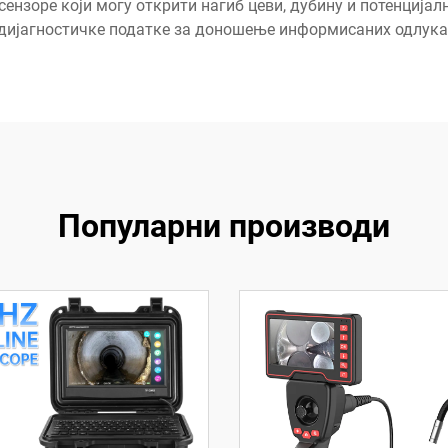
сензоре који могу открити нагиб цеви, дубину и потенцијал
дијагностичке податке за доношење информисаних одлука
Популарни производи