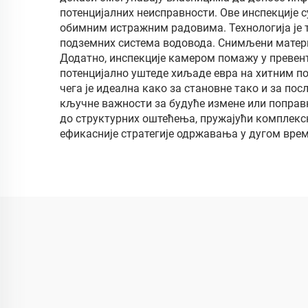
потенцијалних неисправности. Ове инспекције 
обимним истражним радовима. Технологија је
подземних система водовода. Снимљени матери
Додатно, инспекције камером помажу у превент
потенцијално уштеде хиљаде евра на хитним п
чега је идеална како за становне тако и за по
кључне важности за будуће измене или поправ
до структурних оштећења, пружајући комплексн
ефикасније стратегије одржавања у дугом вре