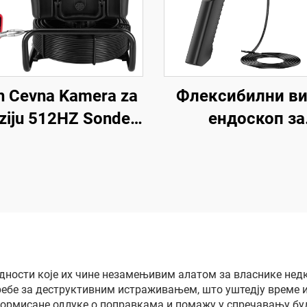
h Cevna Kamera za
Флексибилни в
ziju 512HZ Sonde,
ендоскоп за
trijski Endoskop sa
индустријск
Automatskim
инспекцију, м
eliranjem, 23 mm
мобилна прено
 za Reviziju Cevi sa
медицинска мод
Lokatorom
двострука кам
ендоскопа с
монитором
дности које их чине незамењивим алатом за власнике нед
ребе за деструктивним истраживањем, што уштедју време 
формисане одлуке о поправкама и помажу у спречавању бу