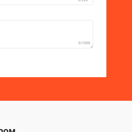
0/200
0/1000
ером