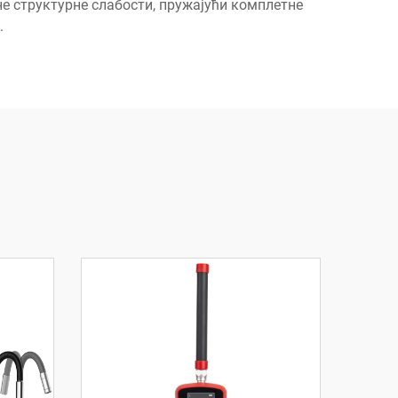
не структурне слабости, пружајући комплетне
.