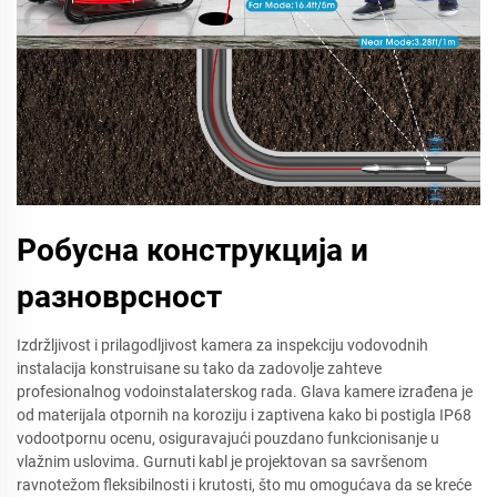
Робусна конструкција и
разноврсност
Izdržljivost i prilagodljivost kamera za inspekciju vodovodnih
instalacija konstruisane su tako da zadovolje zahteve
profesionalnog vodoinstalaterskog rada. Glava kamere izrađena je
od materijala otpornih na koroziju i zaptivena kako bi postigla IP68
vodootpornu ocenu, osiguravajući pouzdano funkcionisanje u
vlažnim uslovima. Gurnuti kabl je projektovan sa savršenom
ravnotežom fleksibilnosti i krutosti, što mu omogućava da se kreće