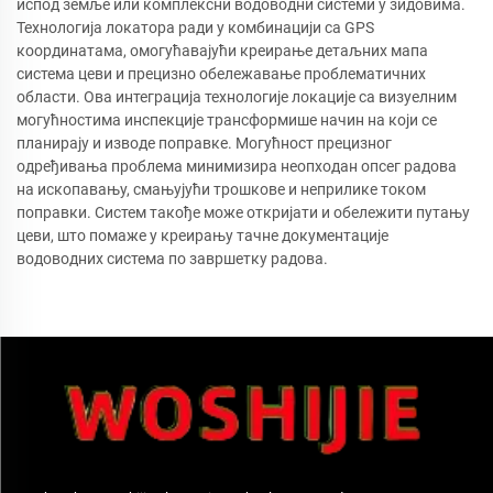
испод земље или комплексни водоводни системи у зидовима.
Технологија локатора ради у комбинацији са GPS
координатама, омогућавајући креирање детаљних мапа
система цеви и прецизно обележавање проблематичних
области. Ова интеграција технологије локације са визуелним
могућностима инспекције трансформише начин на који се
планирају и изводе поправке. Могућност прецизног
одређивања проблема минимизира неопходан опсег радова
на ископавању, смањујући трошкове и неприлике током
поправки. Систем такође може откријати и обележити путању
цеви, што помаже у креирању тачне документације
водоводних система по завршетку радова.