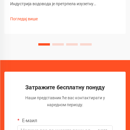
Индустрија водовода је претрпела изузетну
трансформацију услед развоја напредне технологије
камера за канализацију. Ови софистицирани алати за
Погледај више
инспекцију револуционизовали су начин на који
стручњаци дијагностикују...
Затражите бесплатну понуду
Наши представник ће вас контактирати у
наредном периоду.
Е-маил