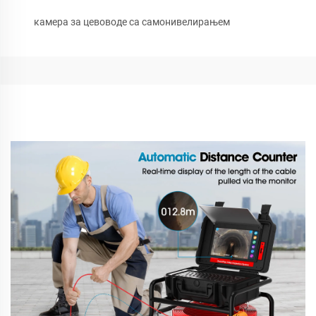
камера за цевоводе са самонивелирањем