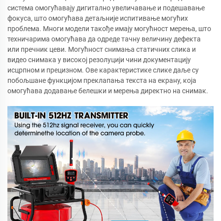
система омогућавају дигитално увеличавање и подешавање
фокуса, што омогућава детаљније испитивање могућих
проблема. Многи модели такође имају могућност мерења, што
техничарима омогућава да одреде тачну величину дефекта
или пречник цеви. Могућност снимања статичних слика и
видео снимака у високој резолуцији чини документацију
исцрпном и прецизном. Ове карактеристике слике даље су
побољшане функцијом преклапања текста на екрану, која
омогућава додавање белешки и мерења директно на снимак.