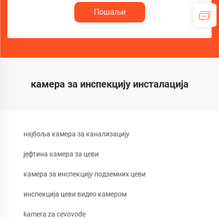
Пошаљи
камера за инспекцију инсталација
најбоља камера за канализацију
јефтина камера за цеви
камера за инспекцију подземних цеви
инспекција цеви видео камером
kamera za cevovode