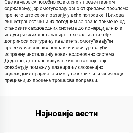
Ове камере су посебно ефикасне у превентивном
одржавању, јер омогућавају рано откривање проблема
пре него што се они развију у веће поправке. Њихова
вишестраност чини их погодним за разне примене, од
становитих водоводних система до комерцијалних и
индустријских инсталација. Технологија такође
доприноси осигурању квалитета, омогућавајући
проверу извршених поправки и осигуравајући
исправну инсталацију нових водоводних система.
Додатно, детаљне визуелне информације које
обезбеђују помажу у планирању сложенијих
водоводних пројеката и могу се користити за израду
прецизнијих процена трошкова поправки.
Најновије вести