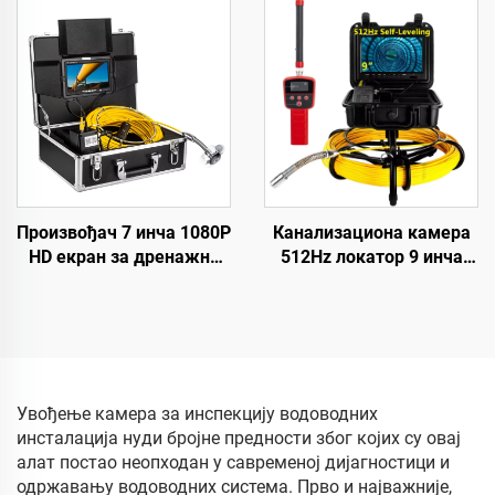
9 инчни екран,
велепродаја
водонепропусна камера
индустријска камера за
за видео инспекцију
цеви Снимање видео
цеви, цена фабрике
записа Ендоскоп
Произвођач 7 инча 1080P
Канализациона камера
HD екран за дренажни
512Hz локатор 9 инча
камер систем, DVR 16 GB
1080P HD екран са 16GB
за снимање видео
DVR видео снимање,
садржаја, цевни камер
камера за инспекцију
систем са IP68
цеви 12 регулажних LED-
водонепропусном
ова за канализациону
заштитом за испитивање
линију
Увођење камера за инспекцију водоводних
канализационих линија
инсталација нуди бројне предности због којих су овај
алат постао неопходан у савременој дијагностици и
одржавању водоводних система. Прво и најважније,