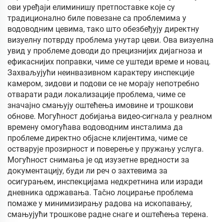
ови уређаји елиминишу претпоставке које су
традиционално биле повезане са проблемима у
водоводним цевима, тако што обезбеђују директну
визуелну потврду проблема унутар цеви. Ова визуелна
увид у проблеме доводи до прецизнијих дијагноза и
ефикаснијих поправки, чиме се уштеди време и новац.
Захваљујући неинвазивном карактеру инспекције
камером, зидови и подови се не морају непотребно
отварати ради локализације проблема, чиме се
значајно смањују оштећења имовине и трошкови
обнове. Могућност добијања видео-сигнала у реалном
времену омогућава водоводним инсталима да
проблеме директно објасне клијентима, чиме се
остварује прозирност и поверење у пружању услуга.
Могућност снимања је од изузетне вредности за
документацију, буди ли реч о захтевима за
осигурањем, инспекцијама недкретнина или изради
дневника одржавања. Таčно лоцирање проблема
помаже у минимизирању радова на ископавању,
смањујући трошкове радне снаге и оштећења терена.