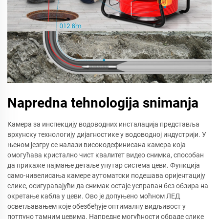
Napredna tehnologija snimanja
Камера за инспекцију водоводних инсталација представља
врхунску технологију дијагностике у водоводној индустрији. У
њеном језгру се налази високодефинисана камера која
омогућава кристално чист квалитет видео снимка, способан
да прикаже најмање детаље унутар система цеви. Функција
само-нивелисања камере аутоматски подешава оријентацију
слике, осигуравајући да снимак остаје усправан без обзира на
окретање кабла у цеви. Ово је допуњено моћном ЛЕД
осветљавањем које обезбеђује оптималну видљивост у
потпуно тамним цевима. Напредне могућности обраде слике