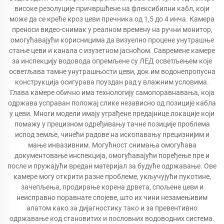
високе резолуције причвршћене на флексибилни кабл, који
може да се креће кроз цеви пречника од 1,5 до 4 инча. Камера
преноси видео-снимак у реалном времену на ручни монитор,
омогућавајући корисницима да визуелно процене унутрашње
стање цеви и канала с изузетном јасноћом. Савремене камере
за инспекцију водовода опремљене су ЛЕД осветљењем које
осветљава тамне унутрашњости цеви, док им водонепропусна
конструкција осигурава поуздан рад у влажним условима.
Глава камере обично има технологију самопоравнавања, која
одржава усправан положај слике независно од позиције кабла
у цеви. Многи модели имају уграђене предајнице локације који
помажу у прецизном одређивању тачне позиције проблема
испод земље, чинећи радове на ископавању прецизнијим и
мање инвазивним. Могућност снимања омогућава
документовање инспекција, омогућавајући поређење пре и
после и пружајући вредан материјал за будуће одржавање. Ове
камере могу открити разне проблеме, укључујући пукотине,
зачепљења, продирање корена дрвета, спољене цеви и
неисправно поравнате спојеве, што их чини незамењивим
алатом како за дијагностику тако и за превентивно
одржавање код становитих и пословних водоводних система.