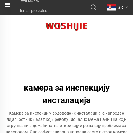
Е-маил:
SR
[email protected]
камера за инспекцију
инсталација
Камера за инспекцију водоводних инсталација је напредан
дијагностички алат који револуционално мења начин на који
стручњаци и домаћинства откривају и решавају проблеме са
водоводом. Ова софистицирана направа састоји се од камере