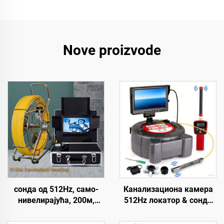
Nove proizvode
сонда од 512Hz, само-
Канализациона камера
нивелирајућа, 200м,
512Hz локатор & сонда
1080P глава
Самонивелирна мера 9
канализационе камере,
инча HD екран Фабричка