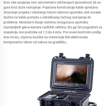
kroz više savijanja cevi, istovremeno održavajući sposobnost da se
gura kroz duže rastojanje. Pojačana konstrukcija kabla sprečava
stvaranje uvojaka i oštećenja tokom redovne upotrebe, dok oznake
dužine na kablu pomažu u određivanju tačnog rastojanja do
problema. Modularni dizajn sistema omogućava upotrebu
razmenljivih glava kamere različitih veličina, što ga čini pogodnim za
inspekciju cevi prečnika od 1,5 do 4 inča. Pre nosivi kontrolni uređaj
ima čvrstu, otpornu kućište na vreme koje štiti elektronske
komponente i ekran od uslova na gradilištu.