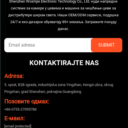
Shenzhen Woshijie Electronic Technology Co., Ltd. нуди напредне
системе за камере у цевима и машине за чишћење цеви за
дистрибутере широм света. Наши OEM/ODM сервиси, подршка
24/7 и еко-дизајни обухватају 89+ земаља. Затражите понуду
данас.
KONTAKTIRAJTE NAS
Adresa:
5. sprat, B2B zgrada, industrijska zona Yingzhan, Kengzi ulica, okrug
Pingshan, grad Shenzhen, pokrajina Guangdong
Позовите одмах:
+86-0755-27095786
Е-маил:
[email protected]