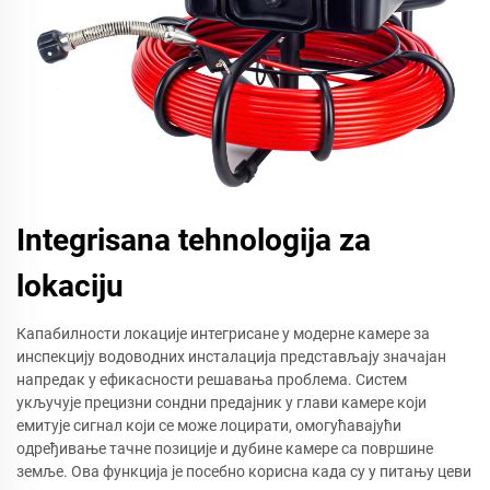
Integrisana tehnologija za
lokaciju
Капабилности локације интегрисане у модерне камере за
инспекцију водоводних инсталација представљају значајан
напредак у ефикасности решавања проблема. Систем
укључује прецизни сондни предајник у глави камере који
емитује сигнал који се може лоцирати, омогућавајући
одређивање тачне позиције и дубине камере са површине
земље. Ова функција је посебно корисна када су у питању цеви