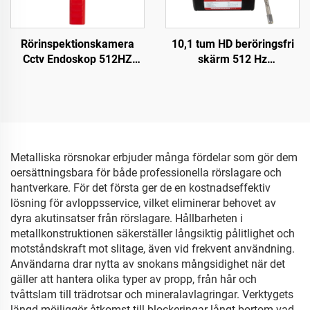
Rörinspektionskamera
10,1 tum HD beröringsfri
Cctv Endoskop 512HZ
skärm 512 Hz
Mottagare Avloppskamera
sond/sändare avlopps-
med Lokalisator
och dagvattenendoskop
16 GB-kort
videoljudinspelning
rörkameraundersökning
Metalliska rörsnokar erbjuder många fördelar som gör dem
oersättningsbara för både professionella rörslagare och
hantverkare. För det första ger de en kostnadseffektiv
lösning för avloppsservice, vilket eliminerar behovet av
dyra akutinsatser från rörslagare. Hållbarheten i
metallkonstruktionen säkerställer långsiktig pålitlighet och
motståndskraft mot slitage, även vid frekvent användning.
Användarna drar nytta av snokans mångsidighet när det
gäller att hantera olika typer av propp, från hår och
tvåttslam till trädrotsar och mineralavlagringar. Verktygets
längd möjliggör åtkomst till blockeringar långt bortom vad