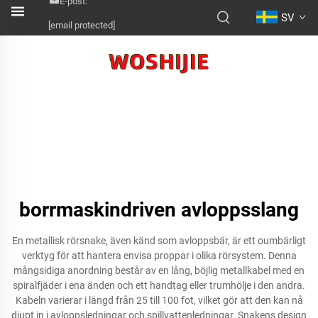
E-post:
SV
[email protected]
borrmaskindriven avloppsslang
En metallisk rörsnake, även känd som avloppsbär, är ett oumbärligt
verktyg för att hantera envisa proppar i olika rörsystem. Denna
mångsidiga anordning består av en lång, böjlig metallkabel med en
spiralfjäder i ena änden och ett handtag eller trumhölje i den andra.
Kabeln varierar i längd från 25 till 100 fot, vilket gör att den kan nå
djupt in i avloppsledningar och spillvattenledningar. Snakens design