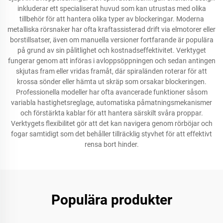
inkluderar ett specialiserat huvud som kan utrustas med olika
tillbehör för att hantera olika typer av blockeringar. Moderna
metalliska rörsnaker har ofta kraftassisterad drift via elmotorer eller
borstillsatser, även om manuella versioner fortfarande är populära
på grund av sin pålitlighet och kostnadseffektivitet. Verktyget
fungerar genom att införas i avloppsöppningen och sedan antingen
skjutas fram eller vridas framåt, där spiraländen roterar för att
krossa sönder eller hämta ut skräp som orsakar blockeringen.
Professionella modeller har ofta avancerade funktioner såsom
variabla hastighetsreglage, automatiska påmatningsmekanismer
och förstärkta kablar för att hantera särskilt svåra proppar.
Verktygets flexibilitet gör att det kan navigera genom rörböjar och
fogar samtidigt som det behåller tillräcklig styvhet för att effektivt
rensa bort hinder.
Populära produkter