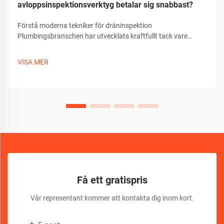
avloppsinspektionsverktyg betalar sig snabbast?
Förstå moderna tekniker för dräninspektion
Plumbingsbranschen har utvecklats kraftfullt tack vare
tekniska framsteg, särskilt inom metoder för dräninspektion.
Idag måste professionella välja mellan traditionella
VISA MER
tryckstavar och sofistikerade...
Få ett gratispris
Vår representant kommer att kontakta dig inom kort.