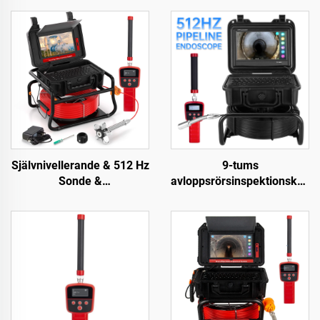
Självnivellerande & 512 Hz
9-tums
Sonde &
avloppsrörsinspektionskame
Lokatorierörskamera 10,1
512Hz sond
tum pekskärm mätare
självnivellerande
rörinspektionsvideokamera
industriellt endoskop 23
16 GB kort
mm huvud
dräneringskamera
avloppsrörskamera med
lokalisering