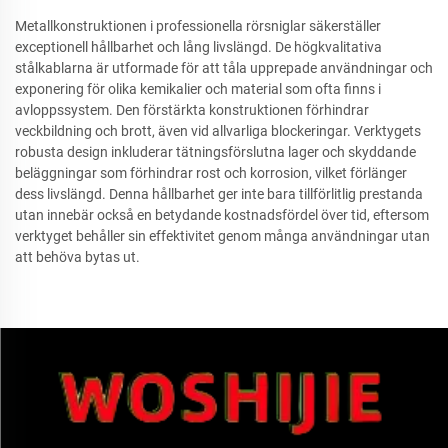
Metallkonstruktionen i professionella rörsniglar säkerställer
exceptionell hållbarhet och lång livslängd. De högkvalitativa
stålkablarna är utformade för att tåla upprepade användningar och
exponering för olika kemikalier och material som ofta finns i
avloppssystem. Den förstärkta konstruktionen förhindrar
veckbildning och brott, även vid allvarliga blockeringar. Verktygets
robusta design inkluderar tätningsförslutna lager och skyddande
beläggningar som förhindrar rost och korrosion, vilket förlänger
dess livslängd. Denna hållbarhet ger inte bara tillförlitlig prestanda
utan innebär också en betydande kostnadsfördel över tid, eftersom
verktyget behåller sin effektivitet genom många användningar utan
att behöva bytas ut.