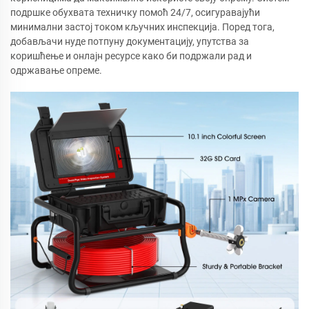
подршке обухвата техничку помоћ 24/7, осигуравајући
минимални застој током кључних инспекција. Поред тога,
добављачи нуде потпуну документацију, упутства за
коришћење и онлајн ресурсе како би подржали рад и
одржавање опреме.