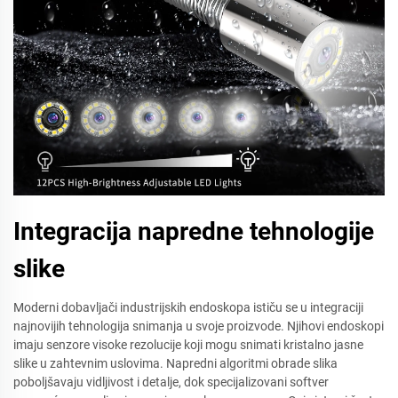
Integracija napredne tehnologije
slike
Moderni dobavljači industrijskih endoskopa ističu se u integraciji
najnovijih tehnologija snimanja u svoje proizvode. Njihovi endoskopi
imaju senzore visoke rezolucije koji mogu snimati kristalno jasne
slike u zahtevnim uslovima. Napredni algoritmi obrade slika
poboljšavaju vidljivost i detalje, dok specijalizovani softver