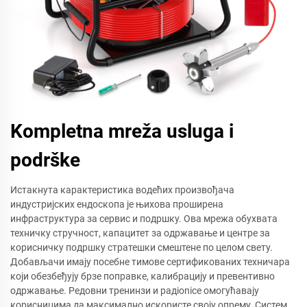
Kompletna mreža usluga i
podrške
Истакнута карактеристика водећих произвођача
индустријских ендоскопа је њихова проширена
инфраструктура за сервис и подршку. Ова мрежа обухвата
техничку стручност, капацитет за одржавање и центре за
корисничку подршку стратешки смештене по целом свету.
Добављачи имају посебне тимове сертификованих техничара
који обезбеђују брзе поправке, калибрацију и превентивно
одржавање. Редовни тренинзи и радionicе омогућавају
корисницима да максимално искористе своју опрему. Систем