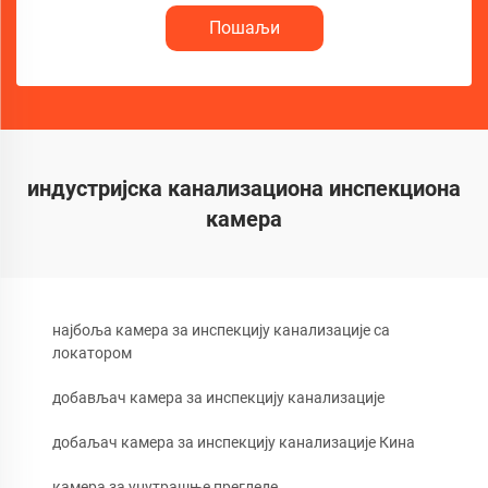
Пошаљи
индустријска канализациона инспекциона
камера
најбоља камера за инспекцију канализације са
локатором
добављач камера за инспекцију канализације
добаљач камера за инспекцију канализације Кина
камера за унутрашње прегледе