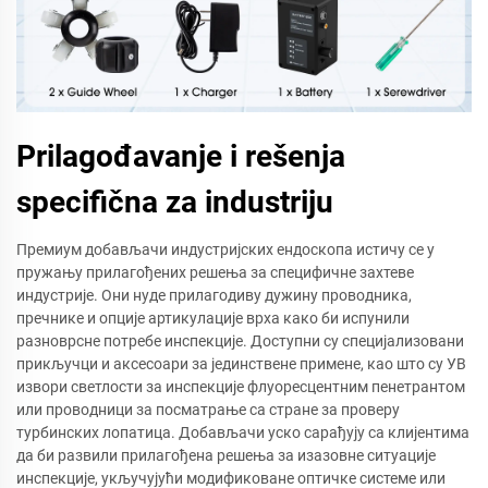
Prilagođavanje i rešenja
specifična za industriju
Премиум добављачи индустријских ендоскопа истичу се у
пружању прилагођених решења за специфичне захтеве
индустрије. Они нуде прилагодиву дужину проводника,
пречнике и опције артикулације врха како би испунили
разноврсне потребе инспекције. Доступни су специјализовани
прикључци и аксесоари за јединствене примене, као што су УВ
извори светлости за инспекције флуоресцентним пенетрантом
или проводници за посматрање са стране за проверу
турбинских лопатица. Добављачи уско сарађују са клијентима
да би развили прилагођена решења за изазовне ситуације
инспекције, укључујући модификоване оптичке системе или