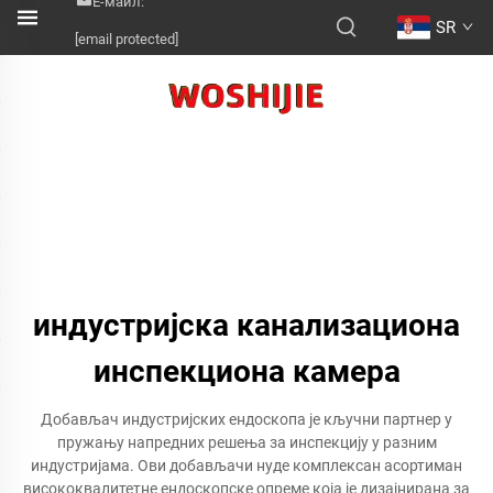
Е-маил:
SR
[email protected]
индустријска канализациона
инспекциона камера
Добављач индустријских ендоскопа је кључни партнер у
пружању напредних решења за инспекцију у разним
индустријама. Ови добављачи нуде комплексан асортиман
висококвалитетне ендоскопске опреме која је дизајнирана за