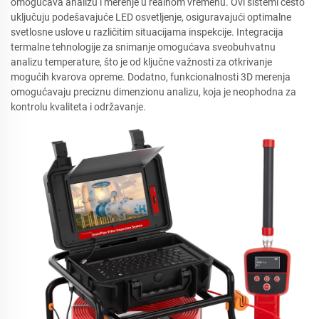
omogućava analizu i merenje u realnom vremenu. Ovi sistemi često
uključuju podešavajuće LED osvetljenje, osiguravajući optimalne
svetlosne uslove u različitim situacijama inspekcije. Integracija
termalne tehnologije za snimanje omogućava sveobuhvatnu
analizu temperature, što je od ključne važnosti za otkrivanje
mogućih kvarova opreme. Dodatno, funkcionalnosti 3D merenja
omogućavaju preciznu dimenzionu analizu, koja je neophodna za
kontrolu kvaliteta i održavanje.