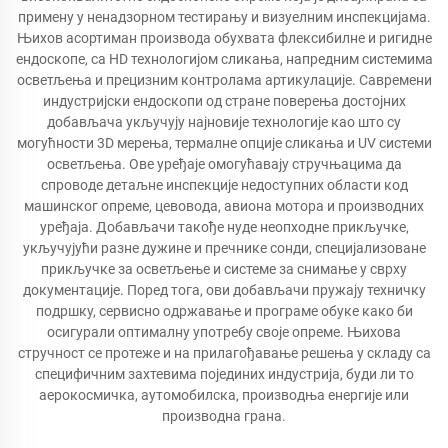
примену у ненадзорном тестирању и визуелним инспекцијама.
Њихов асортиман производа обухвата флексибилне и ригидне
ендоскопе, са HD технологијом сликања, напредним системима
осветљења и прецизним контролама артикулације. Савремени
индустријски ендоскопи од стране поверења достојних
добављача укључују најновије технологије као што су
могућности 3D мерења, термалне опције сликања и UV системи
осветљења. Ове уређаје омогућавају стручњацима да
спроводе детаљне инспекције недоступних области код
машинског опреме, цевовода, авиона мотора и производних
уређаја. Добављачи такође нуде неопходне прикључке,
укључујући разне дужине и пречнике сонди, специјализоване
прикључке за осветљење и системе за снимање у сврху
документације. Поред тога, ови добављачи пружају техничку
подршку, сервисно одржавање и програме обуке како би
осигурали оптималну употребу своје опреме. Њихова
стручност се протеже и на прилагођавање решења у складу са
специфичним захтевима појединих индустрија, буди ли то
аерокосмичка, аутомобилска, производња енергије или
производна грана.