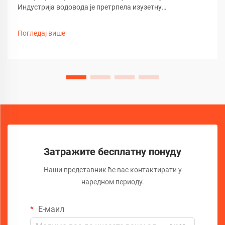
Индустрија водовода је претрпела изузетну
трансформацију услед развоја напредне технологије
камера за канализацију. Ови софистицирани алати за
Погледај више
инспекцију револуционизовали су начин на који
стручњаци дијагностикују...
Затражите бесплатну понуду
Наши представник ће вас контактирати у
наредном периоду.
Е-маил