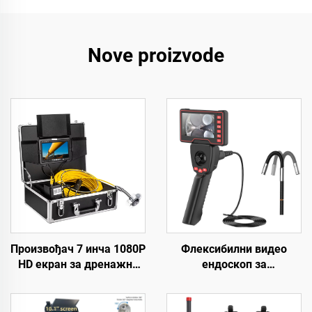
Nove proizvode
Произвођач 7 инча 1080P
Флексибилни видео
HD екран за дренажни
ендоскоп за
камер систем, DVR 16 GB
индустријску инспекцију,
за снимање видео
мини мобилна преносна
садржаја, цевни камер
медицинска модулна