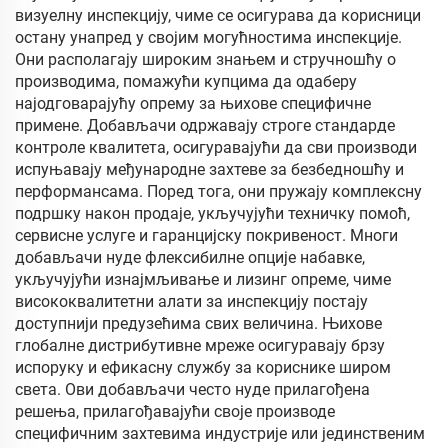
визуелну инспекцију, чиме се осигурава да корисници
остану унапред у својим могућностима инспекције.
Они располагају широким знањем и стручношћу о
производима, помажући купцима да одаберу
најодговарајућу опрему за њихове специфичне
примене. Добављачи одржавају строге стандарде
контроле квалитета, осигуравајући да сви производи
испуњавају међународне захтеве за безбедношћу и
перформансама. Поред тога, они пружају комплексну
подршку након продаје, укључујући техничку помоћ,
сервисне услуге и гаранцијску покривеност. Многи
добављачи нуде флексибилне опције набавке,
укључујући изнајмљивање и лизинг опреме, чиме
висококвалитетни алати за инспекцију постају
доступнији предузећима свих величина. Њихове
глобалне дистрибутивне мреже осигуравају брзу
испоруку и ефикасну службу за кориснике широм
света. Ови добављачи често нуде прилагођена
решења, прилагођавајући своје производе
специфичним захтевима индустрије или јединственим