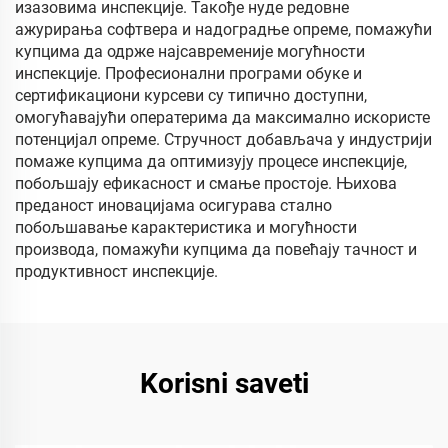
изазовима инспекције. Такође нуде редовне
ажурирања софтвера и надоградње опреме, помажући
купцима да одрже најсавременије могућности
инспекције. Професионални програми обуке и
сертификациони курсеви су типично доступни,
омогућавајући оператерима да максимално искористе
потенцијал опреме. Стручност добављача у индустрији
помаже купцима да оптимизују процесе инспекције,
побољшају ефикасност и смање простоје. Њихова
преданост иновацијама осигурава стално
побољшавање карактеристика и могућности
производа, помажући купцима да повећају тачност и
продуктивност инспекције.
Korisni saveti