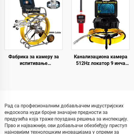
систем са IP68
двострука камера
водонепропусном
ендоскопа са монитором
заштитом за испитивање
канализационих линија
Фабрика за камеру за
Канализациона камера
испитивање
512Hz локатор 9 инча
канализације 10,1 инча
1080P HD екран са 16GB
1080P HD екран са 360°
DVR видео снимање,
ротацијским објективом,
камера за инспекцију
видео камера за
цеви 12 регулажних LED-
инспекцију цеви са
ова за канализациону
бројачем метара,
линију
Рад са професионалним добављачем индустријских
водонепропусна камера
ендоскопа нуди бројне значајне предности за
за цеви 10-200м по
предузећа која траже поуздана решења за инспекцију.
избору
Прво и најважније, ови добављачи обезбеђују приступ
најновијим технолошким иновацијама у опреми за