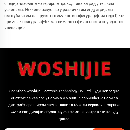
специјализоване материјале проводника за рад у тешким
условима. Њихово искуство у различитим индустријама
омогућава им да пруже оптималне конфигурације за одређене
примене, осигуравајући максималну ефикасност и поузданост
инспекције.
Shenzhen Woshijie Electronic Technology Co., Ltd. нуди напредне
системе за камере у цевима и машине за чишћење цеви за
дистрибутере широм света. Наши OEM/ODM сервиси, подршка
24/7 и еко-дизајни обухватају 89+ земаља. Затражите понуду
данас.