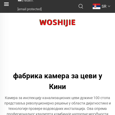
Е-маил:
SR
[email protected]
фабрика камера за цеви у
Кини
Камера за инспекцију канализационих цеви дужине 100 стопа
представља револуционерно решење у области дијагностике и
технологије провере водоводних инсталација. Ова опрема
професионалног квалитета комбинује напредне могућности