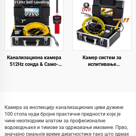
водонепропусна камера
mAh, 23 мм HD сочивом,
за видео инспекцију
дренажни камер систем
цеви, цена фабрике
са 5 инча монитором,
дужина кабла по избор:
10/20/30/40/50 метара
Канализациона камера
Камер систем за
512Hz сонда & Само-
испитивање
нивелирајућа 7 инча HD
канализационих цеви 17
екран DVR 16GB
мм са главом за
дренажна камера
снимање и 16 GB DVR
Водонепропусна IP68
видео и аудио
ендоскоп камера за
снимањем, дренажни
инспекцију цеви
цевни камер систем са
Камера за инспекцију канализационих цеви дужине
IP68 водонепропусном
100 стопа нуди бројне практичне предности које је
заштитом
чине неопходним алатом за професионалне
водоводњаке и тимове за одржавање имовине. Прво,
значајно смањује време дијагностике тако што одмах