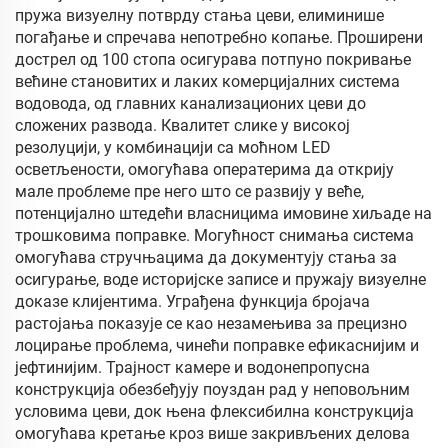
пружа визуелну потврду стања цеви, елиминише
погађање и спречава непотребно копање. Проширени
дострел од 100 стопа осигурава потпуно покривање
већине становитих и лаких комерцијалних система
водовода, од главних канализационих цеви до
сложених развода. Квалитет слике у високој
резолуцији, у комбинацији са моћном LED
осветљености, омогућава оператерима да открију
мале проблеме пре него што се развију у веће,
потенцијално штедећи власницима имовине хиљаде на
трошковима поправке. Могућност снимања система
омогућава стручњацима да документују стања за
осигурање, воде историјске записе и пружају визуелне
доказе клијентима. Уграђена функција бројача
растојања показује се као незамењива за прецизно
лоцирање проблема, чинећи поправке ефикаснијим и
јефтинијим. Трајност камере и водонепропусна
конструкција обезбеђују поуздан рад у неповољним
условима цеви, док њена флексибилна конструкција
омогућава кретање кроз више закривљених делова