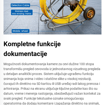
Kompletne funkcije
dokumentacije
Mogućnosti dokumentovanja kamere za cevi dužine 100 stopa
transformišu pregled cevovoda iz jednostavnog vizuelnog pregleda
u detaljan analitički proces. Sistem uključuje ugrađenu funkciju
snimanja koja snima i video i statične slike u visokoj rezoluciji,
čuvajući ih direktno na SD karticu ili USB uređaj radi lakog prenosa i
arhiviranja. Prikaz na ekranu uključuje ključne podatke kao što su
datum, vreme i merenja rastojanja, obezbeđujući važan kontekst za
svaki pregled. Funkcije tekstualne oznake omogućavaju
operatorima da dodaju komentare i zapažanja direktno na snimak,