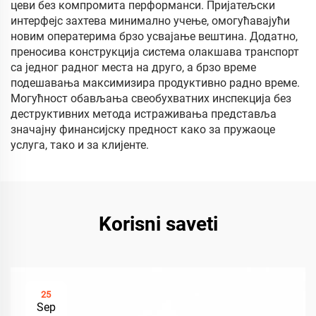
цеви без компромита перформанси. Пријатељски
интерфејс захтева минимално учење, омогућавајући
новим оператерима брзо усвајање вештина. Додатно,
преносива конструкција система олакшава транспорт
са једног радног места на друго, а брзо време
подешавања максимизира продуктивно радно време.
Могућност обављања свеобухватних инспекција без
деструктивних метода истраживања представља
значајну финансијску предност како за пружаоце
услуга, тако и за клијенте.
Korisni saveti
25
Sep