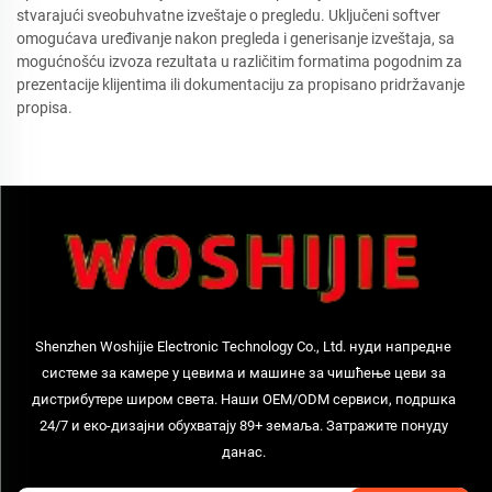
stvarajući sveobuhvatne izveštaje o pregledu. Uključeni softver
omogućava uređivanje nakon pregleda i generisanje izveštaja, sa
mogućnošću izvoza rezultata u različitim formatima pogodnim za
prezentacije klijentima ili dokumentaciju za propisano pridržavanje
propisa.
Shenzhen Woshijie Electronic Technology Co., Ltd. нуди напредне
системе за камере у цевима и машине за чишћење цеви за
дистрибутере широм света. Наши OEM/ODM сервиси, подршка
24/7 и еко-дизајни обухватају 89+ земаља. Затражите понуду
данас.