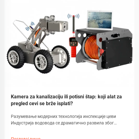
Kamera za kanalizaciju ili potisni štap: koji alat za
pregled cevi se brže isplati?
Разумевање модерних технологија инспекције цеви
Индустрија водовода се драматично развила због
технолошког напретка, посебно у методама инспекције
цеви. Данашњим стручњацима предстоји избор између
Погледај више