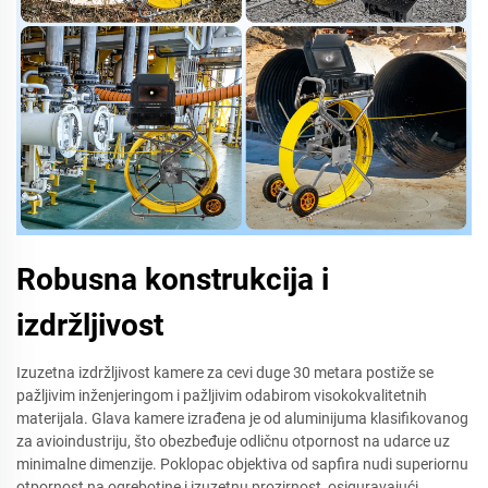
Robusna konstrukcija i
izdržljivost
Izuzetna izdržljivost kamere za cevi duge 30 metara postiže se
pažljivim inženjeringom i pažljivim odabirom visokokvalitetnih
materijala. Glava kamere izrađena je od aluminijuma klasifikovanog
za avioindustriju, što obezbeđuje odličnu otpornost na udarce uz
minimalne dimenzije. Poklopac objektiva od sapfira nudi superiornu
otpornost na ogrebotine i izuzetnu prozirnost, osiguravajući