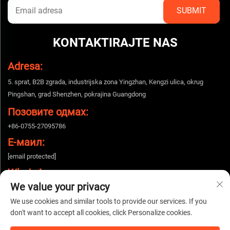
KONTAKTIRAJTE NAS
Adresa:
5. sprat, B2B zgrada, industrijska zona Yingzhan, Kengzi ulica, okrug
Pingshan, grad Shenzhen, pokrajina Guangdong
Позовите одмах:
+86-0755-27095786
Е-маил:
[email protected]
WhatsApp:
We value your privacy
+86-15112424643
We use cookies and similar tools to provide our services. If you
don't want to accept all cookies, click Personalize cookies.
Autorska prava © 2025 China Shenzhen Woshijie Electronic Technology Co.,