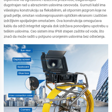
dugotrajan rad u abrazivnim uslovima cevovoda. Gurnuti kabl ima
višeslojnu konstrukciju sa fleksibilnim, ali otpornim jezgrom koje ne
gradi petlje, omotan vodonepropusnim optičkim ekranom i zaštićen
izdržljivim spoljašnjim omotačem. Ova konstrukcija omogućava
kablu da održi integritet signala dok izdržava ponovljenu upotrebu u
teškim uslovima. Ceo sistem ima IP68 stepen zaštite od vode, što
znači da može raditi u potpuno uronjenim uslovima bez oštećenja.