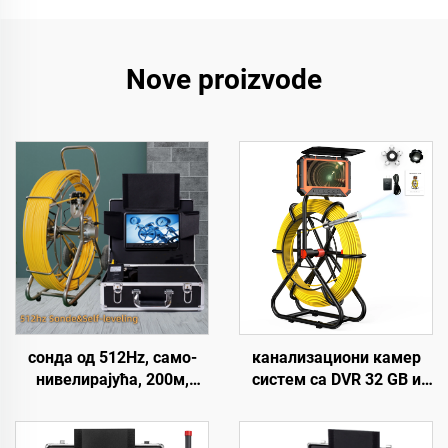
Nove proizvode
сонда од 512Hz, само-
канализациони камер
нивелирајућа, 200м,
систем са DVR 32 GB и
1080P глава
бројачем метара, 1080P,
канализационе камере,
IP68 цевни камер систем
9 инчни екран,
са батеријом од 10200