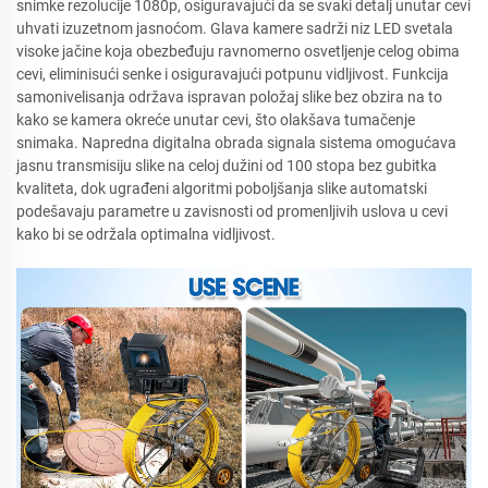
snimke rezolucije 1080p, osiguravajući da se svaki detalj unutar cevi
uhvati izuzetnom jasnoćom. Glava kamere sadrži niz LED svetala
visoke jačine koja obezbeđuju ravnomerno osvetljenje celog obima
cevi, eliminisući senke i osiguravajući potpunu vidljivost. Funkcija
samonivelisanja održava ispravan položaj slike bez obzira na to
kako se kamera okreće unutar cevi, što olakšava tumačenje
snimaka. Napredna digitalna obrada signala sistema omogućava
jasnu transmisiju slike na celoj dužini od 100 stopa bez gubitka
kvaliteta, dok ugrađeni algoritmi poboljšanja slike automatski
podešavaju parametre u zavisnosti od promenljivih uslova u cevi
kako bi se održala optimalna vidljivost.