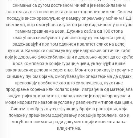
снимања са дугом достизном, чинећи је незаобилазним
алатом како за пословне тако и за становне примене. Систем
поседује високорезолуциону камеру опремљену моћним ЛЕД
светлима, која омогућава изузетно јасну видљивост у потпуно
тамним срединама цеви. Дужина кабла од 100 стопа
омогућава свеобухватну инспекцију дугих мрежа цеви,
задржавајући при том одличан квалитет слике на целој
дужини. Камерски систем укључује издржљив оптички кабл
који је довољно флексибилан, али и довољно чврст да се креће
кроз комплексне конфигурације цеви, укључујући више
закривљених делова и скретања. Монитор приказује тренутне
снимке у пуном бојама, омогућавајући оператерима да одмах
препознају проблеме као што су запушења, пукотине,
продирање корења или колапс цеви. Изграђена од материјала
индустријског квалитета, глава камере је водонепропусна и
може издржати изазовне услове у различитим типовима цеви.
Систем такође укључује функцију бројача растојања, која
помаже у прецизном одређивању локације проблема, као и
могућност снимања ради документације и извештавања
клијентима.