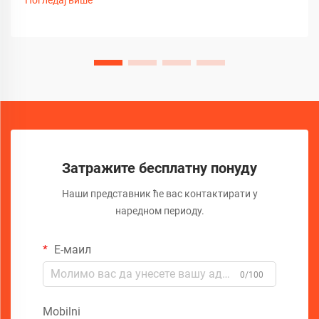
традиционалних гурајућих штапова и напреднијих...
Затражите бесплатну понуду
Наши представник ће вас контактирати у
наредном периоду.
Е-маил
0/100
Mobilni