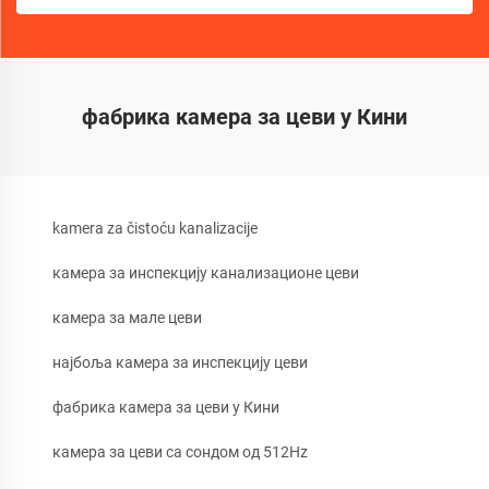
фабрика камера за цеви у Кини
kamera za čistoću kanalizacije
камера за инспекцију канализационе цеви
камера за мале цеви
најбоља камера за инспекцију цеви
фабрика камера за цеви у Кини
камера за цеви са сондом од 512Hz