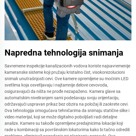
Napredna tehnologija snimanja
Savremene inspekcije kanalizacionih vodova koriste najsavremenije
kameranske sisteme koji pružaju kristalno čist, visokorezolucioni
snimak unutrašnjosti cevi. Ove kamere opremljene su moćnim LED
svetlima koja osvetljavaju i najtamnije delove cevovoda,
osiguravajući da ništa ne prođe nezapaženo. Kamera glave sa
automatskim niveliranjem sami podešavaju svoju orijentaciju,
održavajući uspravan prikaz bez obzira na položaj ili zaokrete cevi.
Ova tehnologija omogućava tehničarima da snimaju statične slike i
video materijal, koji se može digitalno poboljšati radi detaljne
analize. Kamere su takođe opremljene predajnicima lokacije koji
rade u kombinaciji sa površinskim lokatorima kako bi tačno odredili
probleme, eliminisali pogodanje pri planiranju popravki. Ova