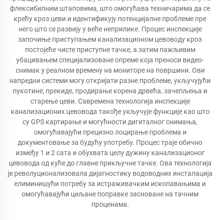
флексибилним штаповима, што омогућава техничарима да се
крећу кроз цеви и идентификују потенцијалне проблеме пре
него што се развију у веће неприлике. Процес инспекције
започиње приступањем канализационом цевоводу кроз
постојеће чисте приступне тачке, а затим пажљивим
убацивањем специјализоване опреме која преноси видео-
снимак у реалном времену на мониторе на површини. Ови
напредни системи могу откријати разне проблеме, укључујући
пукотине, прекиде, продирање корена дрвећа, зачепљења и
старење цеви. Савремена технологија инспекције
канализационих цевовода такође укључује функције као што
су GPS картирање и могућности дигиталног снимања,
омогућавајући прецизно лоцирање проблема и
документовање за будућу употребу. Процес траје обично
између 1 и 2 сата и обухвата целу дужину канализационог
цевовода од куће до главне прикључне тачке. Ова технологија
је револуционализовала дијагностику водоводних инсталација
елиминишући потребу за истраживачким ископавањима и
омогућавајући циљане поправке засноване на тачним
проценама.