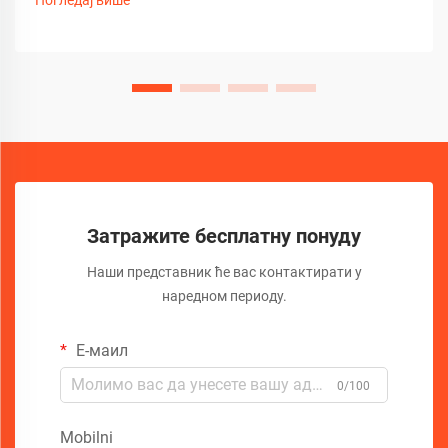
традиционалних гурајућих штапова и напреднијих...
Затражите бесплатну понуду
Наши представник ће вас контактирати у
наредном периоду.
Е-маил
0/100
Mobilni