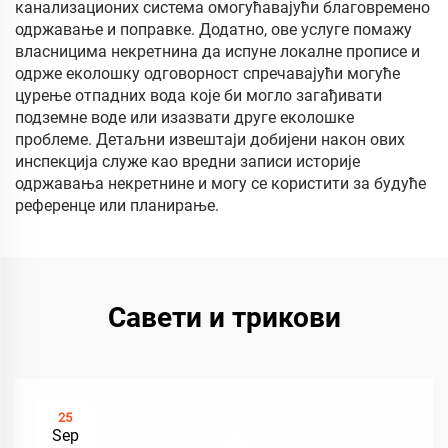
канализационих система омогућавајући благовремено
одржавање и поправке. Додатно, ове услуге помажу
власницима некретнина да испуне локалне прописе и
одрже еколошку одговорност спречавајући могуће
цурење отпадних вода које би могло загађивати
подземне воде или изазвати друге еколошке
проблеме. Детаљни извештаји добијени након ових
инспекција служе као вредни записи историје
одржавања некретнине и могу се користити за будуће
референце или планирање.
Савети и трикови
25
Sep