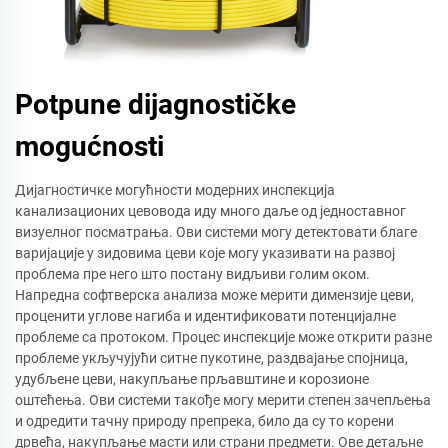
Potpune dijagnostičke
mogućnosti
Дијагностичке могућности модерних инспекција
канализационих цевовода иду много даље од једноставног
визуелног посматрања. Ови системи могу детектовати благе
варијације у зидовима цеви које могу указивати на развој
проблема пре него што постану видљиви голим оком.
Напредна софтверска анализа може мерити димензије цеви,
проценити углове нагиба и идентификовати потенцијалне
проблеме са протоком. Процес инспекције може открити разне
проблеме укључујући ситне пукотине, раздвајање спојница,
удубљене цеви, накупљање прљавштине и корозионе
оштећења. Ови системи такође могу мерити степен зачепљења
и одредити тачну природу препрека, било да су то корени
дрвећа, накупљање масти или страни предмети. Ове детаљне