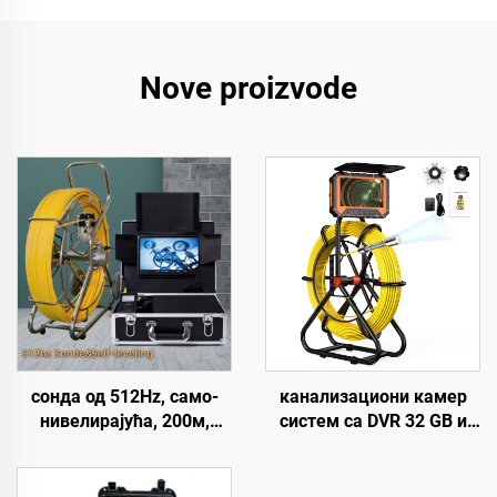
Nove proizvode
сонда од 512Hz, само-
канализациони камер
нивелирајућа, 200м,
систем са DVR 32 GB и
1080P глава
бројачем метара, 1080P,
канализационе камере,
IP68 цевни камер систем
9 инчни екран,
са батеријом од 10200