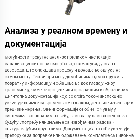
Анализа у реалном времену и
документација
Могућности тренутне анализе приликом инспекције
канализационих цеви омогућавају одмах увид у стање
цевовода, што олакшава процену и доношење одлука на
самом месту. Техничари могу домаћинима одмах пружити
повратну информацију и објашњења док гледају живу
трансмисију, чиме се процес чини прозрачним и образовним.
Дигитална документација која се кreira током инспекције
укључује снимке са временском ознаком, детаљне извештаје и
прецизне мерења. Ове информације се обично чувају у
системима заснованим на вебу, тако да су лако доступне за
будућу употребу или дељење са извођачима радова и
осигуравајућим друштвима. Документација такође укључује
препоруке за поправке или одржавање, комплетне са нивоима