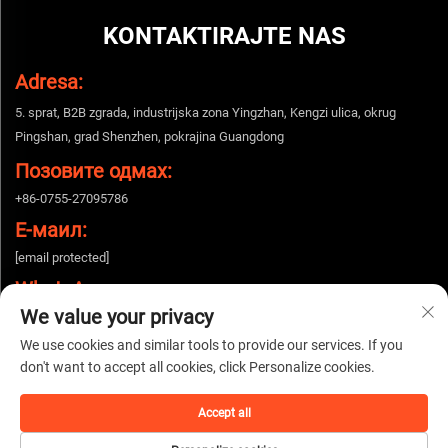
KONTAKTIRAJTE NAS
Adresa:
5. sprat, B2B zgrada, industrijska zona Yingzhan, Kengzi ulica, okrug
Pingshan, grad Shenzhen, pokrajina Guangdong
Позовите одмах:
+86-0755-27095786
Е-маил:
[email protected]
WhatsApp:
We value your privacy
+86-15112424643
We use cookies and similar tools to provide our services. If you
don't want to accept all cookies, click Personalize cookies.
Autorska prava © 2025 China Shenzhen Woshijie Electronic Technology Co.,
Ltd. Sva prava zadržana. |
Политика приватности
Accept all