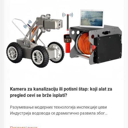
Kamera za kanalizaciju ili potisni štap: koji alat za
pregled cevi se brže isplati?
Разумевање модерних технологија инспекције цеви
Индустрија водовода се драматично развила због
технолошког напретка, посебно у методама инспекције
цеви. Данашњим стручњацима предстоји избор између
Погледај више