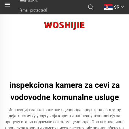
Е-маил:
SR
[email protected]
inspekciona kamera za cevi za
vodovodne komunalne usluge
Инспекција канализационих цевовода представља кључну
дијагностичку услугу која користи напредну технологију за
процену стања подземних система цевовода. Ова неинвазивна
процедура користи камеру високе резолуције причвршћену на