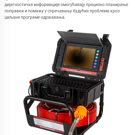
дијагностичке информације омогућавају прецизно планирање
поправки и помажу у спречавању будућих проблема кроз
циљане програме одржавања.