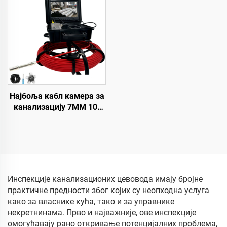
водонепропусна камера
mAh, 23 мм HD сочивом,
за видео инспекцију
дренажни камер систем
цеви, цена фабрике
са 5 инча монитором,
дужина кабла по избор:
10/20/30/40/50 метара
Најбоља кабл камера за
канализацију 7MM 10-
100M 23MM сочива
индустријски ендоскоп
Камера за инспекцију
канализационих цеви Са
16GB DVR видеоснимком
Инспекције канализационих цевовода имају бројне
практичне предности због којих су неопходна услуга
како за власнике кућа, тако и за управнике
некретнинама. Прво и најважније, ове инспекције
омогућавају рано откривање потенцијалних проблема,