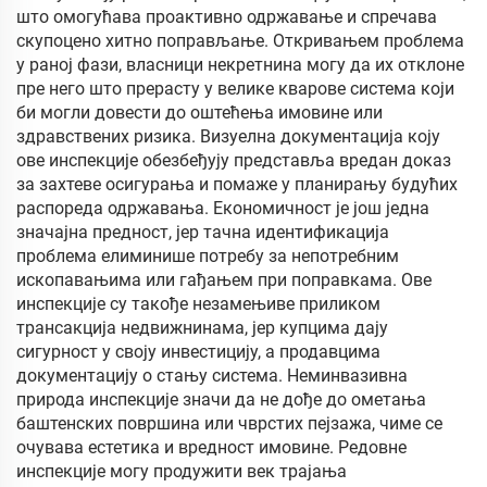
што омогућава проактивно одржавање и спречава
скупоцено хитно поправљање. Откривањем проблема
у раној фази, власници некретнина могу да их отклоне
пре него што прерасту у велике кварове система који
би могли довести до оштећења имовине или
здравствених ризика. Визуелна документација коју
ове инспекције обезбеђују представља вредан доказ
за захтеве осигурања и помаже у планирању будућих
распореда одржавања. Економичност је још једна
значајна предност, јер тачна идентификација
проблема елиминише потребу за непотребним
ископавањима или гађањем при поправкама. Ове
инспекције су такође незамењиве приликом
трансакција недвижнинама, јер купцима дају
сигурност у своју инвестицију, а продавцима
документацију о стању система. Неминвазивна
природа инспекције значи да не дође до ометања
баштенских површина или чврстих пејзажа, чиме се
очувава естетика и вредност имовине. Редовне
инспекције могу продужити век трајања