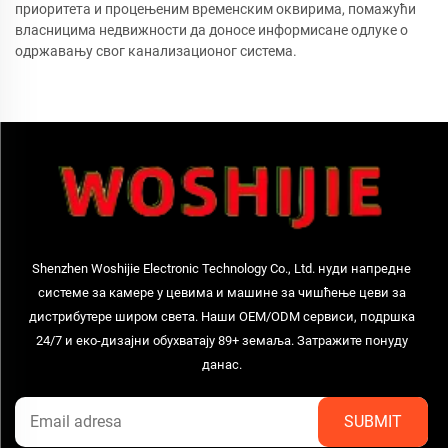
приоритета и процењеним временским оквирима, помажући
власницима недвижности да доносе информисане одлуке о
одржавању свог канализационог система.
Shenzhen Woshijie Electronic Technology Co., Ltd. нуди напредне
системе за камере у цевима и машине за чишћење цеви за
дистрибутере широм света. Наши OEM/ODM сервиси, подршка
24/7 и еко-дизајни обухватају 89+ земаља. Затражите понуду
данас.