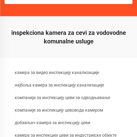
inspekciona kamera za cevi za vodovodne
komunalne usluge
камера за видео инспекцију канализације
најбоља камера за инспекцију канализације
компанија за инспекцију цеви за одводњавање
компаније за инспекцију цевовода камером
добављач камера за инспекцију цеви
камера за инспекцију цеви за индустријске објекте