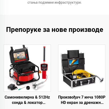
стања подземне инфраструктуре.
Препоруке за нове производе
Самонивелирна & 512Hz
Произвођач 7 инча 1080P
сонда & локатор
HD екран за дренажни
канализационе камере
камер систем, DVR 16 GB