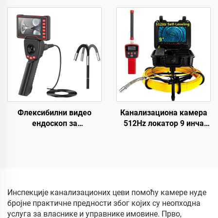
10,1 инча тачни екран
за снимање видео
метар бројача
садржаја, цевни камер
инспекциона видео
систем са IP68
камера за цеви 16GB
водонепропусном
картица дренажна
заштитом за испитивање
камера
канализационих линија
Флексибилни видео
Канализациона камера
ендоскоп за
512Hz локатор 9 инча
индустријску инспекцију,
1080P HD екран са 16GB
мини мобилна преносна
DVR видео снимање,
медицинска модулна
камера за инспекцију
двострука камера
цеви 12 регулажних LED-
ендоскопа са монитором
ова за канализациону
линију
Инспекције канализационих цеви помоћу камере нуде
бројне практичне предности због којих су неопходна
услуга за власнике и управнике имовине. Прво,