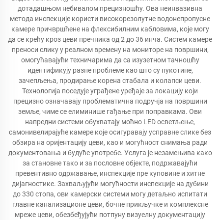
дотадашњом небивалом прецизношћу. Ова неинвазивна
метода инспекције користи високорезолутне водонепропусне
камере причвршћене на флексибилним кабловима, које могу
да се крећу кроз цеви пречника од 2 до 36 инча. Систем камере
преноси слику у реалном времену на мониторе на површини,
омогућавајући техничарима да са изузетном тачношћу
идентификују разне проблеме као што су пукотине,
зачепљења, продирање корена стабала и колапси цеви.
Технологија поседује уграђене уређаје за локацију који
прецизно означавају проблематична подручја на површини
земље, чиме се елиминише гађање при поправкама. Ови
напредни системи обухватају моћно LED осветљење,
самонивелирајуће камере које осигуравају усправне слике без
обзира на оријентацију цеви, као и могућност снимања ради
документовања и будуће употребе. Услуга је незамењива како
за становне тако и за пословне објекте, подржавајући
превентивно одржавање, инспекције пре куповине и хитне
дијагностике. Захваљујући могућности инспекције на дубини
до 330 стопа, ови камерски системи могу детаљно испитати
главне канализационе цеви, бочне прикључке и комплексне
мреже цеви, обезбеђујући потпуну визуелну документацију