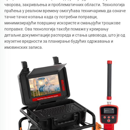
чворова, закривљења и проблематичних области. Технологија
праћења у реалном времену омогућава техничарима да означе
тачне тачке копања када су потребни поправци,
минимизирајући површину искористе и смањујући трошкове
поправке. Ова технологија такође помаже у креирању
детаљне документације распореда и стања цевовода, што је од
изузетне вредности за планирање будућих одржавања и
имовинских записа.