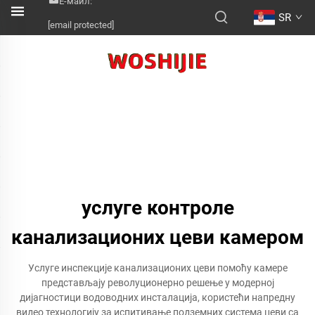
Е-маил:
SR
[email protected]
услуге контроле
канализационих цеви камером
Услуге инспекције канализационих цеви помоћу камере
представљају револуционерно решење у модерној
дијагностици водоводних инсталација, користећи напредну
видео технологију за испитивање подземних система цеви са