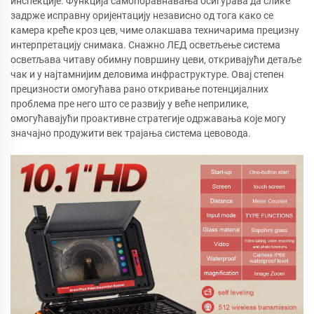
инспекције. Функција самопоравнавања осигурава да слике
задрже исправну оријентацију независно од тога како се
камера креће кроз цев, чиме олакшава техничарима прецизну
интерпретацију снимака. Снажно ЛЕД осветљење система
осветљава читаву обимну површину цеви, откривајући детаље
чак и у најтамнијим деловима инфраструктуре. Овај степен
прецизности омогућава рано откривање потенцијалних
проблема пре него што се развију у веће неприлике,
омогућавајући проактивне стратегије одржавања које могу
значајно продужити век трајања система цевовода.