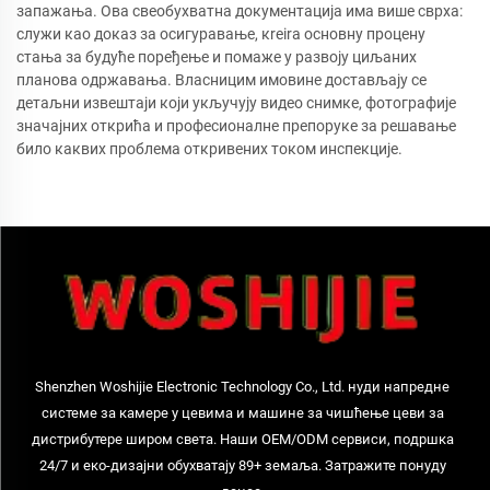
запажања. Ова свеобухватна документација има више сврха:
служи као доказ за осигуравање, кreira основну процену
стања за будуће поређење и помаже у развоју циљаних
планова одржавања. Власницим имовине достављају се
детаљни извештаји који укључују видео снимке, фотографије
значајних открића и професионалне препоруке за решавање
било каквих проблема откривених током инспекције.
Shenzhen Woshijie Electronic Technology Co., Ltd. нуди напредне
системе за камере у цевима и машине за чишћење цеви за
дистрибутере широм света. Наши OEM/ODM сервиси, подршка
24/7 и еко-дизајни обухватају 89+ земаља. Затражите понуду