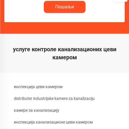
Пошаљи
услуге контроле канализационих цеви
камером
инспекција цеви камером
distributer industrijske kamere za kanalizaciju
камере за канализацију
инспекција канализационе цеви камером