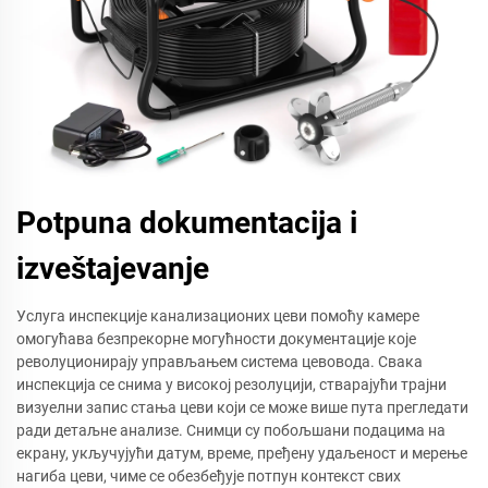
Potpuna dokumentacija i
izveštajevanje
Услуга инспекције канализационих цеви помоћу камере
омогућава безпрекорне могућности документације које
револуционирају управљањем система цевовода. Свака
инспекција се снима у високој резолуцији, стварајући трајни
визуелни запис стања цеви који се може више пута прегледати
ради детаљне анализе. Снимци су побољшани подацима на
екрану, укључујући датум, време, пређену удаљеност и мерење
нагиба цеви, чиме се обезбеђује потпун контекст свих