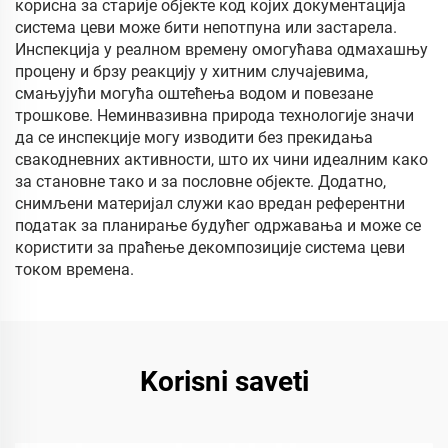
корисна за старије објекте код којих документација
система цеви може бити непотпуна или застарела.
Инспекција у реалном времену омогућава одмахашњу
процену и брзу реакцију у хитним случајевима,
смањујући могућа оштећења водом и повезане
трошкове. Неминвазивна природа технологије значи
да се инспекције могу изводити без прекидања
свакодневних активности, што их чини идеалним како
за становне тако и за пословне објекте. Додатно,
снимљени материјал служи као вредан референтни
податак за планирање будућег одржавања и може се
користити за праћење декомпозиције система цеви
током времена.
Korisni saveti