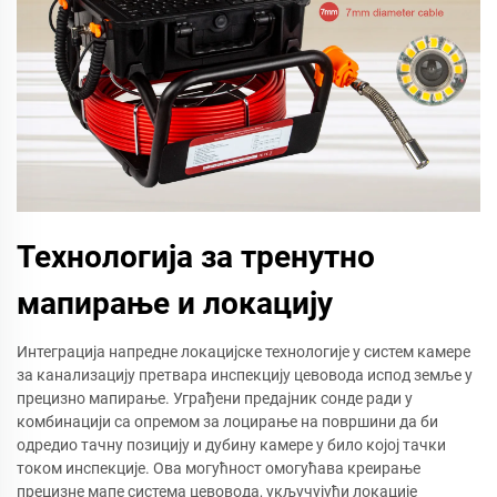
Технологија за тренутно
мапирање и локацију
Интеграција напредне локацијске технологије у систем камере
за канализацију претвара инспекцију цевовода испод земље у
прецизно мапирање. Уграђени предајник сонде ради у
комбинацији са опремом за лоцирање на површини да би
одредио тачну позицију и дубину камере у било којој тачки
током инспекције. Ова могућност омогућава креирање
прецизне мапе система цевовода, укључујући локације