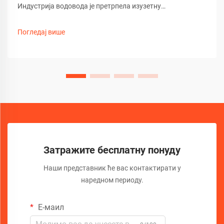
Индустрија водовода је претрпела изузетну
трансформацију услед развоја напредне технологије
камера за канализацију. Ови софистицирани алати за
Погледај више
инспекцију револуционизовали су начин на који
стручњаци дијагностикују...
Затражите бесплатну понуду
Наши представник ће вас контактирати у
наредном периоду.
Е-маил