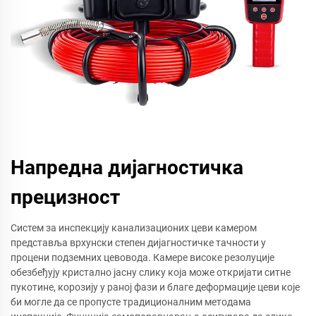
Напредна дијагностичка
прецизност
Систем за инспекцију канализационих цеви камером
представља врхунски степен дијагностичке тачности у
процени подземних цевовода. Камере високе резолуције
обезбеђују кристално јасну слику која може откријати ситне
пукотине, корозију у раној фази и благе деформације цеви које
би могле да се пропусте традиционалним методама