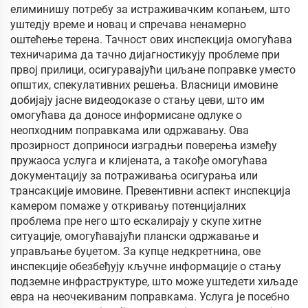
елиминишу потребу за истраживачким копањем, што
уштедју време и новац и спречава ненамерно
оштећење терена. Тачност ових инспекција омогућава
техничарима да тачно дијагностикују проблеме при
првој прилици, осигуравајући циљане поправке уместо
општих, спекулативних решења. Власници имовине
добијају јасне видеодоказе о стању цеви, што им
омогућава да доносе информисане одлуке о
неопходним поправкама или одржавању. Ова
прозирност доприноси изградњи поверења између
пружаoca услуга и клијената, а такође омогућава
документацију за потраживања осигурања или
трансакције имовине. Превентивни аспект инспекција
камером помаже у откривању потенцијалних
проблема пре него што ескалирају у скупе хитне
ситуације, омогућавајући плански одржавање и
управљање буџетом. За купце недкретнина, ове
инспекције обезбеђују кључне информације о стању
подземне инфраструктуре, што може уштедети хиљаде
евра на неочекиваним поправкама. Услуга је посебно