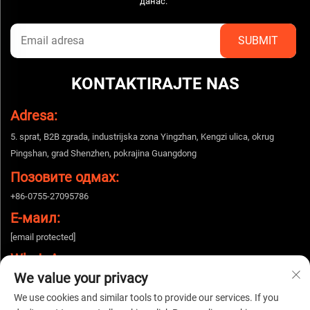
данас.
KONTAKTIRAJTE NAS
Adresa:
5. sprat, B2B zgrada, industrijska zona Yingzhan, Kengzi ulica, okrug
Pingshan, grad Shenzhen, pokrajina Guangdong
Позовите одмах:
+86-0755-27095786
Е-маил:
[email protected]
WhatsApp:
We value your privacy
+86-15112424643
We use cookies and similar tools to provide our services. If you