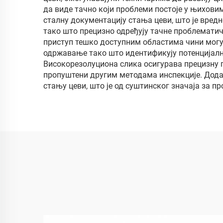
д
да виде тачно који проблеми постоје у њихов
сталну документацију стања цеви, што је вред
избо
тако што прецизно одређују тачне проблематич
приступ тешко доступним областима чини могу
одржавање тако што идентификују потенцијалн
Високорезолуциона слика осигурава прецизну п
пропуштени другим методама инспекције. Дода
стању цеви, што је од суштинског значаја за п