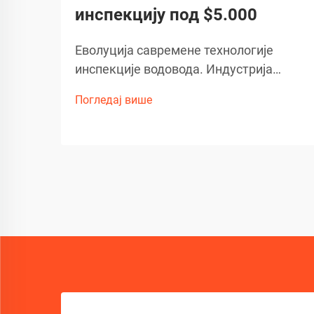
инспекцију под $5.000
Еволуција савремене технологије
инспекције водовода. Индустрија
водовода је претрпела изузетну
Погледај више
трансформацију услед развоја
напредне технологије камера за
канализацију. Ови софистицирани
алати за инспекцију
револуционизовали су начин на који
стручњаци дијагностикују...