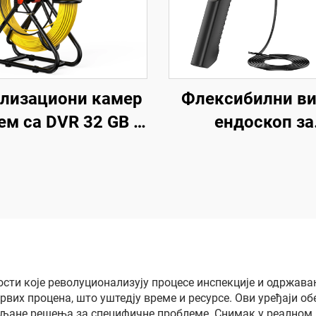
лизациони камер
Флексибилни в
ем са DVR 32 GB и
ендоскоп за
ојачем метара,
индустријск
80P, IP68 цевни
инспекцију, м
амер систем са
мобилна прено
еријом од 10200
медицинска мод
mAh, 23 мм HD
двострука кам
ивом, дренажни
ендоскопа с
мер систем са 5
монитором
ости које револуционализују процесе инспекције и одржав
их процена, што уштедју време и ресурсе. Ови уређаји обе
нча монитором,
циљане решења за специфичне проблеме. Снимак у реално