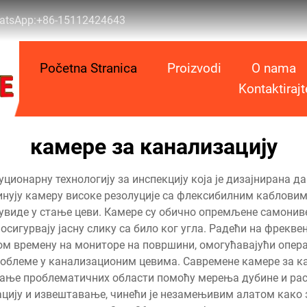
atsApp:
+86-15112424643
Početna Stranica
Proizvodi
O nama
Kontaktiraj
камере за канализацију
ционарну технологију за инспекцију која је дизајнирана 
инују камеру високе резолуције са флексибилним каблов
 увиде у стање цеви. Камере су обично опремљене самонив
осигурвају јасну слику са било ког угла. Радећи на фрекве
ом времену на мониторе на површини, омогућавајући опер
проблеме у канализационим цевима. Савремене камере за к
ање проблематичних области помоћу мерења дубине и раст
цију и извештавање, чинећи је незамењивим алатом како з