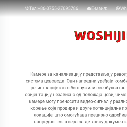
Тел:
+86-0755-27095786
Е-маил:
Wh
Камере за канализацију представљају револу
система цевовода. Ови напредни уређаји комб
регистрације како би пружили свеобухватне
оријентацију независно од положаја цеви, чиме 
камере могу преносити видео-сигнал у реалн
корење које продире и друге потенцијалне 
локације, што омогућава прецизно одређив
напредног софтвера за детаљну документа