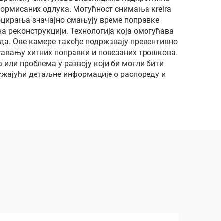
формисаних одлука. Могућност снимања кreira
лоцирања значајно смањују време поправке
а реконструкцији. Технологија која омогућава
да. Ове камере такође подржавају превентивно
гавању хитних поправки и повезаних трошкова.
или проблема у развоју који би могли бити
ужајући детаљне информације о распореду и