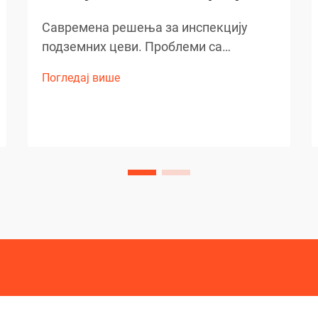
Савремена решења за инспекцију
подземних цеви. Проблеми са
подземним цевима могу бити најгора
Погледај више
кошмара власника куће, посебно кад
су у питању инвазивни корени дрвећа.
Срећом, напредна технологија
револуционирала је начин на који
откривамо и дијагностикујемо ове
проблеме...