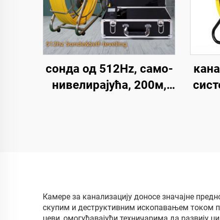
сонда од 512Hz, само-
кана
нивелирајућа, 200м,
сист
1080P глава
бр
канализационе
10
камере, 9 инчни екран,
к
водонепропусна
бат
камера за видео
инспекцију цеви, цена
соч
фабрике
ка
Камере за канализацију доносе значајне предн
скупим и деструктивним ископавањем током прв
и
цеви, омогућавајући техничарима да развију 