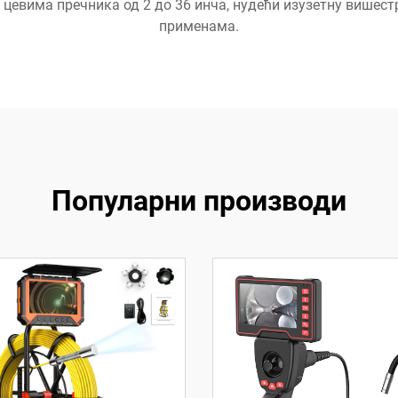
у цевима пречника од 2 до 36 инча, нудећи изузетну вишес
применама.
Популарни производи