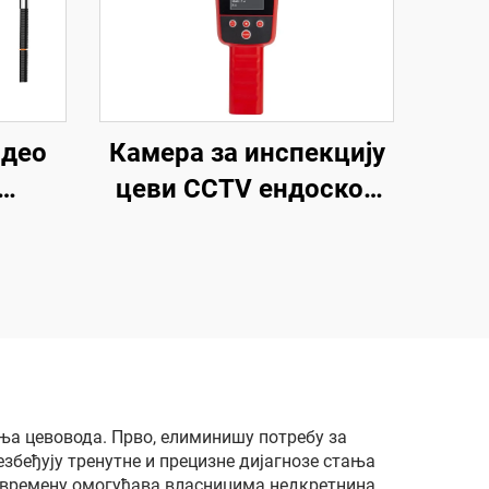
идео
Камера за инспекцију
цеви CCTV ендоскоп
у
512HZ пријемник,
ини
канализациона камера
сна
са локатором
улна
ера
а
ања цевовода. Прво, елиминишу потребу за
збеђују тренутне и прецизне дијагнозе стања
м времену омогућава власницима недкретнина