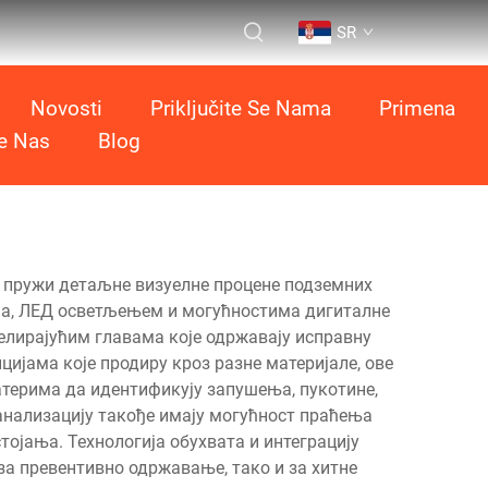
SR
Novosti
Priključite Se Nama
Primena
te Nas
Blog
да пружи детаљне визуелне процене подземних
има, ЛЕД осветљењем и могућностима дигиталне
елирајућим главама које одржавају исправну
нцијама које продиру кроз разне материјале, ове
атерима да идентификују запушења, пукотине,
анализацију такође имају могућност праћења
ојања. Технологија обухвата и интеграцију
а превентивно одржавање, тако и за хитне