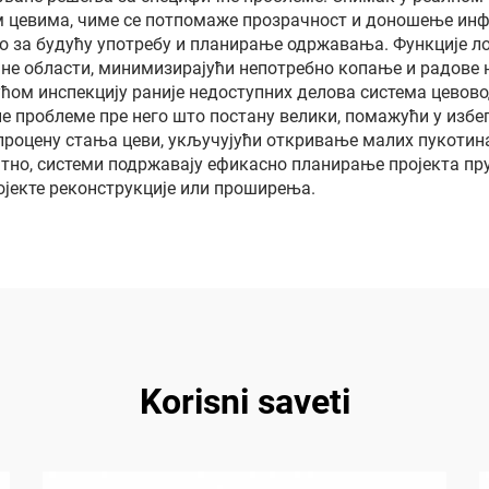
ужина кабла по
им цевима, чиме се потпомаже прозрачност и доношење ин
но за будућу употребу и планирање одржавања. Функције 
р: 10/20/30/40/50
не области, минимизирајући непотребно копање и радове н
метара
ћом инспекцију раније недоступних делова система цевово
е проблеме пре него што постану велики, помажући у избе
роцену стања цеви, укључујући откривање малих пукотина 
тно, системи подржавају ефикасно планирање пројекта пр
ројекте реконструкције или проширења.
Korisni saveti