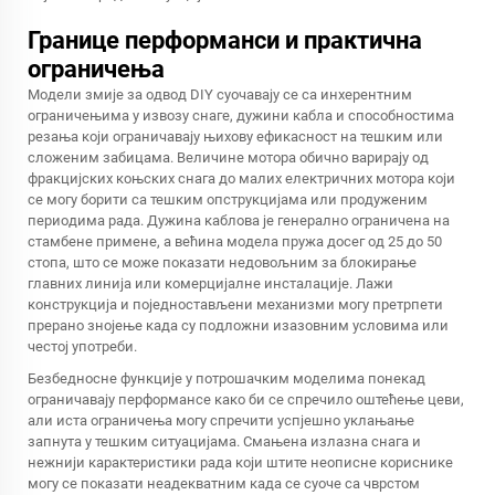
Границе перформанси и практична
ограничења
Модели змије за одвод DIY суочавају се са инхерентним
ограничењима у извозу снаге, дужини кабла и способностима
резања који ограничавају њихову ефикасност на тешким или
сложеним забицама. Величине мотора обично варирају од
фракцијских коњских снага до малих електричних мотора који
се могу борити са тешким опструкцијама или продуженим
периодима рада. Дужина каблова је генерално ограничена на
стамбене примене, а већина модела пружа досег од 25 до 50
стопа, што се може показати недовољним за блокирање
главних линија или комерцијалне инсталације. Лажи
конструкција и поједностављени механизми могу претрпети
прерано знојење када су подложни изазовним условима или
честој употреби.
Безбедносне функције у потрошачким моделима понекад
ограничавају перформансе како би се спречило оштећење цеви,
али иста ограничења могу спречити успјешно уклањање
запнута у тешким ситуацијама. Смањена излазна снага и
нежнији карактеристики рада који штите неописне кориснике
могу се показати неадекватним када се суоче са чврстом