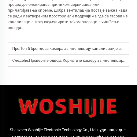
процедуре блокирања приликом сервисања или
прилагођавања опреме. Добра вентилација постаје важна када
се ради у затвореном простору или подручјима где се гасови из
канализације могу акумулирати током операција чишћења
одвода.
Пре:
Топ 5 брендова камера за инспекцију канализације за водоводнике
Следеће:
Проверите одвод: Користите камеру за инспекцију канализације
Shenzhen Woshijie Electronic Technology Co., Ltd. нуди напредне