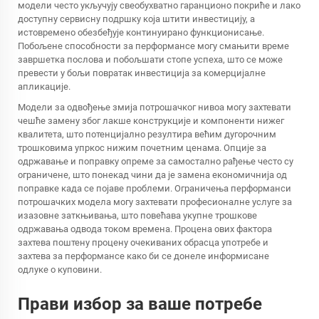
модели често укључују свеобухватно гаранционо покриће и лако
доступну сервисну подршку која штити инвестицију, а
истовремено обезбеђује континуирано функционисање.
Побољене способности за перформансе могу смањити време
завршетка послова и побољшати стопе успеха, што се може
превести у бољи повратак инвестиција за комерцијалне
апликације.
Модели за одвођење змија потрошачког нивоа могу захтевати
чешће замену због лакше конструкције и компоненти нижег
квалитета, што потенцијално резултира већим дугорочним
трошковима упркос нижим почетним ценама. Опције за
одржавање и поправку опреме за самостално рађење често су
ограничене, што понекад чини да је замена економичнија од
поправке када се појаве проблеми. Ограничења перформанси
потрошачких модела могу захтевати професионалне услуге за
изазовне заткњивања, што повећава укупне трошкове
одржавања одвода током времена. Процена ових фактора
захтева поштену процену очекиваних обрасца употребе и
захтева за перформансе како би се донеле информисане
одлуке о куповини.
Прави избор за ваше потребе