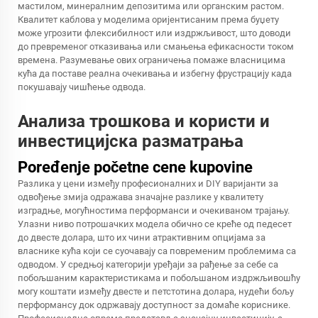
мастилом, минералним депозитима или органским растом.
Квалитет каблова у моделима оријентисаним према буџету
може угрозити флексибилност или издржљивост, што доводи
до превременог отказивања или смањења ефикасности током
времена. Разумевање ових ограничења помаже власницима
кућа да поставе реална очекивања и избегну фрустрацију када
покушавају чишћење одвода.
Анализа трошкова и користи и
инвестицијска разматрања
Poređenje početne cene kupovine
Разлика у цени између професионалних и DIY варијанти за
одвођење змија одражава значајне разлике у квалитету
изградње, могућностима перформанси и очекиваном трајању.
Улазни ниво потрошачких модела обично се креће од педесет
до двесте долара, што их чини атрактивним опцијама за
власнике кућа који се суочавају са повременим проблемима са
одводом. У средњој категорији уређаји за рађење за себе са
побољшаним карактеристикама и побољшаном издржљивошћу
могу коштати између двесте и петстотина долара, нудећи бољу
перформансу док одржавају доступност за домаће кориснике.