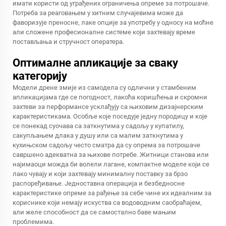
имати користи од уграђених ограничења опреме за потрошаче.
Потреба за реаговањем у хитним случајевима може да
фаворизује преносне, лаке опције за употребу у односу на моћне
али сложене професионалне системе који захтевају време
постављања и стручност оператера.
Оптималне апликације за сваку
категорију
Модели дрене змије из самодела су одлични у стамбеним
апликацијама где се погодност, лакоћа коришћења и скромни
захтеви за перформансе усклађују са њиховим дизајнерским
карактеристикама. Особље које поседује једну породицу и које
се понекад суочава са заткнутима у садољу у купатилу,
сакупљањем длака у душу или са малим заткнутима у
кухињском садољу често сматра да су опрема за потрошаче
савршено адекватна за њихове потребе. Житници станова или
најимаоци можда би волели лагане, компактне моделе који се
лако чувају и који захтевају минималну поставку за брзо
распоређивање. Једноставна операција и безбедносне
карактеристике опреме за рађење за себе чине их идеалним за
кориснике који немају искуства са водоводним саобраћајем,
али желе способност да се самостално баве мањим
проблемима.