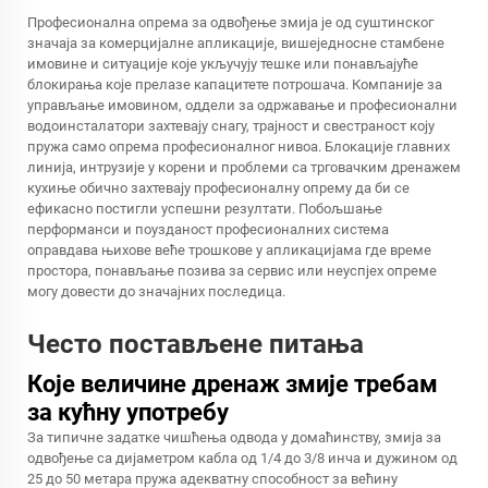
Професионална опрема за одвођење змија је од суштинског
значаја за комерцијалне апликације, вишеједносне стамбене
имовине и ситуације које укључују тешке или понављајуће
блокирања које прелазе капацитете потрошача. Компаније за
управљање имовином, оддели за одржавање и професионални
водоинсталатори захтевају снагу, трајност и свестраност коју
пружа само опрема професионалног нивоа. Блокације главних
линија, интрузије у корени и проблеми са трговачким дренажем
кухиње обично захтевају професионалну опрему да би се
ефикасно постигли успешни резултати. Побољшање
перформанси и поузданост професионалних система
оправдава њихове веће трошкове у апликацијама где време
простора, понављање позива за сервис или неуспјех опреме
могу довести до значајних последица.
Често постављене питања
Које величине дренаж змије требам
за кућну употребу
За типичне задатке чишћења одвода у домаћинству, змија за
одвођење са дијаметром кабла од 1/4 до 3/8 инча и дужином од
25 до 50 метара пружа адекватну способност за већину