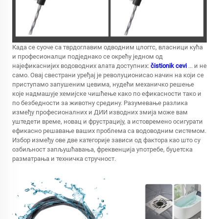
Када се суоче са тврдоглавим одводним цлоггс, власници кућа
и професионалци подједнако се окрећу једном од
најефикаснијих водоводних алата доступних:
čistionik cevi
... и не
само. Овај свестрани уређај је револуционисао начин на који се
приступамо запушеним цевима, нудећи механичко решење
које надмашује хемијске чишћење како по ефикасности тако и
по безбедности за животну средину. Разумевање разлика
између професионалних и ДИИ изводних змија може вам
уштедети време, новац и фрустрацију, а истовремено осигурати
ефикасно решавање ваших проблема са водоводним системом.
Избор између ове две категорије зависи од фактора као што су
озбиљност запљушћавања, фреквенција употребе, буџетска
разматрања и техничка стручност.