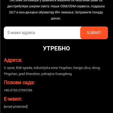
системе за камере у цевима и машине за чишћење цеви за
дистрибутере широм света. Наши OEM/ODM сервиси, подршка
24/7 и еко-дизајни обухватају 89+ земаља. Затражите понуду
данас.
УТРЕБНО
Адреса:
5. sprat, B2B zgrada, industrijska zona Yingzhan, Kengzi ulica, okrug
Pingshan, grad Shenzhen, pokrajina Guangdong
Позови сада:
+86-0755-27095786
Е-маил:
[email protected]