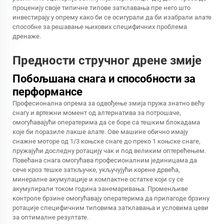
проценију своје типичне типове затклавања пре него што
инвестирају у опрему како би се осигурали да би изабрали алате
способне за решавање њихових специфичних проблема
дренаже.
Предности стручног дрене змије
Побољшана снага и способности за
перформансе
Професионална опрема за одвођење змија пружа знатно већу
снагу и вртежни момент од алтернатива за потрошаче,
омогућавајући оператерима да се боре са тешким блокадама
које би поразиле лакше алате. Ове машине обично имају
снажне моторе од 1/3 коњске снаге до преко 1 коњске снаге,
пружајући доследну ротацију чак и под великим оптерећењем.
Повећана снага омогућава професионалним јединицама да
сече кроз тешке заткључке, укључујући корене дрвећа,
минералне акумулације и компактне остатке који су се
акумулирали током година занемаривања. Променљиве
контроле брзине омогућавају оператерима да прилагоде брзину
ротације специфичним типовима затклавања и условима цеви
за оптималне резултате.