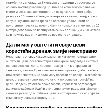
стамбених затклацања. Кухињски отпадници за растопање
обично захтевају кабеле од 3/8 инча за ефикасно уклањање
масти и остатака, док отпадници за купатило често добро
реагују на 1/4 инча кабеле дизајниране за акумулацију косе и
сапуна. Дужина кабла треба да одговара удаљености од
приступних тачака до потенцијалних локација заткнутих, са 25
метара довољних за већину стамбених апликација и 50 метара
који пружају додатни домет за изазовне ситуације.
Да ли могу оштетити своје цеви
користећи дренаж змије неисправно
Неисправна операција дренажног змија може потенцијално
оштетити цеви, посебно старије или крхке водоводне системе
направљене од глине, ливеног гвожђа или материјала са
танким зидовима. Превише снаге, неисправна одабир кабела
или агресивне технике рада могу довести до одвајања зглобова
цеви, стварања нових пропуска или погоршања постојећих
цеви. Следећи упутства произвођача, користећи одговарајуће
величине кабела и будући стрпљиви током рада, значајно се
смањује ризик од оштећења цеви, а истовремено се осигурава
ефикасно уклањање заткнутица.
Колико често треба да заменим кабли