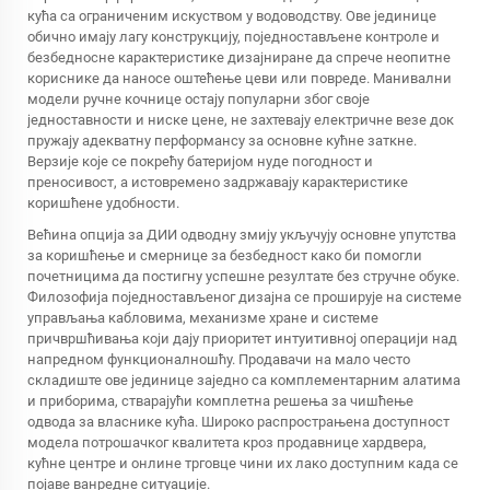
кућа са ограниченим искуством у водоводству. Ове јединице
обично имају лагу конструкцију, поједностављене контроле и
безбедносне карактеристике дизајниране да спрече неопитне
кориснике да наносе оштећење цеви или повреде. Манивални
модели ручне кочнице остају популарни због своје
једноставности и ниске цене, не захтевају електричне везе док
пружају адекватну перформансу за основне кућне заткне.
Верзије које се покрећу батеријом нуде погодност и
преносивост, а истовремено задржавају карактеристике
коришћене удобности.
Већина опција за ДИИ одводну змију укључују основне упутства
за коришћење и смернице за безбедност како би помогли
почетницима да постигну успешне резултате без стручне обуке.
Филозофија поједностављеног дизајна се проширује на системе
управљања кабловима, механизме хране и системе
причвршћивања који дају приоритет интуитивној операцији над
напредном функционалношћу. Продавачи на мало често
складиште ове јединице заједно са комплементарним алатима
и приборима, стварајући комплетна решења за чишћење
одвода за власнике кућа. Широко распрострањена доступност
модела потрошачког квалитета кроз продавнице хардвера,
кућне центре и онлине трговце чини их лако доступним када се
појаве ванредне ситуације.