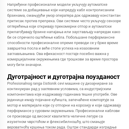
Напређени професионални модели укључују аутоматске
системе за добацивање који напредују кабл контролисаним
брзинама, смањујући умор оператера док одржавају константан
притисак против препрека. Ови системи често укључују сензоре
оптерећења који откривају прекомерни отпор и аутоматски
прилагођавају брзине напајања или заустављају напредак како
би се спречило оштећење кабла. Побољшане перформансне
способности професионалне опреме преводи се у брже време
завршетка посла и веће стопе успеха на изазовним
заглављањима. Ова ефикасност постаје посебно важна у
комерцијалним окружењима где трошкови за време простора
могу бити значајни.
Дуготрајност и дуготрајна поузданост
Profesionalnog ranga
čistionik cevi
машине су дизајниране за
континуиран рад у захтевним условима, са индустријским
компонентама које издржавају годинама тешке употребе. Ове
јединице имају појачане кућишта, запечаћене компортује за
мотор и материјале који су отпорни на корозију и који одржавају
перформансе у суровим окружењима. Професионални каблови
се производе од високог квалитета челичне легуре са
изузетном чврстоћом и флексибилношћу, што смањује
вероватноћу кршења током рада. Оштри стандарди изградње