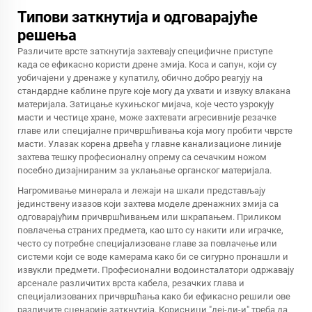
Типови заткнутија и одговарајуће
решења
Различите врсте заткнутија захтевају специфичне приступе
када се ефикасно користи дрене змија. Коса и сапун, који су
уобичајени у дренаже у купатилу, обично добро реагују на
стандардне каблине пруге које могу да ухвати и извуку влакана
материјала. Затицање кухињског мијача, које често узрокују
масти и честице хране, може захтевати агресивније резачке
главе или специјалне причвршћивања која могу пробити чврсте
масти. Улазак корена дрвећа у главне канализационе линије
захтева тешку професионалну опрему са сечачким ножом
посебно дизајнираним за уклањање органског материјала.
Нагромивање минерала и лежаји на шкали представљају
јединствену изазов који захтева моделе дренажних змија са
одговарајућим причвршћивањем или шкрапањем. Приликом
повлачења страних предмета, као што су накити или играчке,
често су потребне специјализоване главе за повлачење или
системи који се воде камерама како би се сигурно пронашли и
извукли предмети. Професионални водоинсталатори одржавају
арсенале различитих врста кабела, резачких глава и
специјализованих причвршћања како би ефикасно решили ове
различите сценарије заткнутија. Корисници "деј-ди-и" треба да