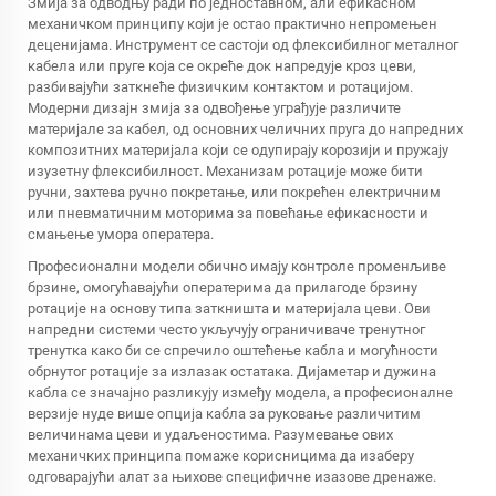
Змија за одводњу ради по једноставном, али ефикасном
механичком принципу који је остао практично непромењен
деценијама. Инструмент се састоји од флексибилног металног
кабела или пруге која се окреће док напредује кроз цеви,
разбивајући заткнеће физичким контактом и ротацијом.
Модерни дизајн змија за одвођење уграђује различите
материјале за кабел, од основних челичних пруга до напредних
композитних материјала који се одупирају корозији и пружају
изузетну флексибилност. Механизам ротације може бити
ручни, захтева ручно покретање, или покрећен електричним
или пневматичним моторима за повећање ефикасности и
смањење умора оператера.
Професионални модели обично имају контроле променљиве
брзине, омогућавајући оператерима да прилагоде брзину
ротације на основу типа заткништа и материјала цеви. Ови
напредни системи често укључују ограничиваче тренутног
тренутка како би се спречило оштећење кабла и могућности
обрнутог ротације за излазак остатака. Дијаметар и дужина
кабла се значајно разликују између модела, а професионалне
верзије нуде више опција кабла за руковање различитим
величинама цеви и удаљеностима. Разумевање ових
механичких принципа помаже корисницима да изаберу
одговарајући алат за њихове специфичне изазове дренаже.