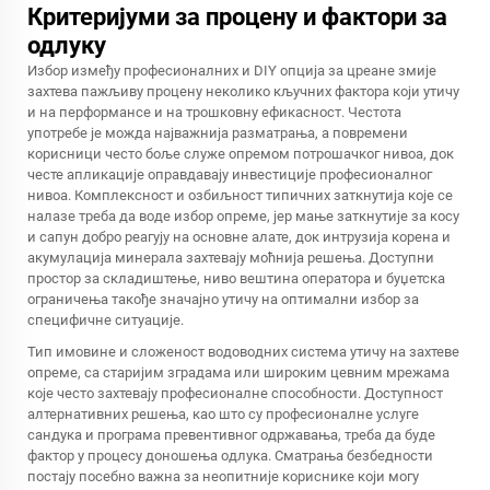
Критеријуми за процену и фактори за
одлуку
Избор између професионалних и DIY опција за цреане змије
захтева пажљиву процену неколико кључних фактора који утичу
и на перформансе и на трошковну ефикасност. Честота
употребе је можда најважнија разматрања, а повремени
корисници често боље служе опремом потрошачког нивоа, док
честе апликације оправдавају инвестиције професионалног
нивоа. Комплексност и озбиљност типичних заткнутија које се
налазе треба да воде избор опреме, јер мање заткнутије за косу
и сапун добро реагују на основне алате, док интрузија корена и
акумулација минерала захтевају моћнија решења. Доступни
простор за складиштење, ниво вештина оператора и буџетска
ограничења такође значајно утичу на оптимални избор за
специфичне ситуације.
Тип имовине и сложеност водоводних система утичу на захтеве
опреме, са старијим зградама или широким цевним мрежама
које често захтевају професионалне способности. Доступност
алтернативних решења, као што су професионалне услуге
сандука и програма превентивног одржавања, треба да буде
фактор у процесу доношења одлука. Сматрања безбедности
постају посебно важна за неопитније кориснике који могу