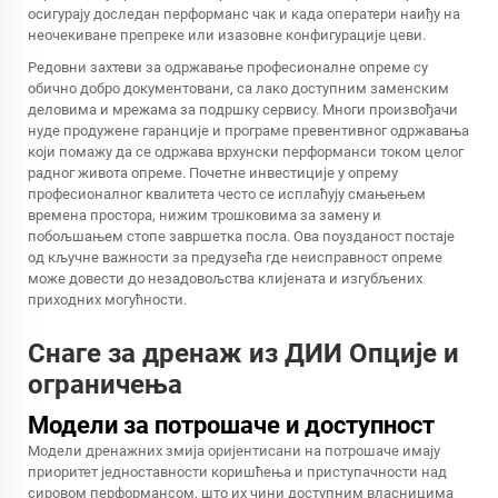
осигурају доследан перформанс чак и када оператери наиђу на
неочекиване препреке или изазовне конфигурације цеви.
Редовни захтеви за одржавање професионалне опреме су
обично добро документовани, са лако доступним заменским
деловима и мрежама за подршку сервису. Многи произвођачи
нуде продужене гаранције и програме превентивног одржавања
који помажу да се одржава врхунски перформанси током целог
радног живота опреме. Почетне инвестиције у опрему
професионалног квалитета често се исплаћују смањењем
времена простора, нижим трошковима за замену и
побољшањем стопе завршетка посла. Ова поузданост постаје
од кључне важности за предузећа где неисправност опреме
може довести до незадовољства клијената и изгубљених
приходних могућности.
Снаге за дренаж из ДИИ Опције и
ограничења
Модели за потрошаче и доступност
Модели дренажних змија оријентисани на потрошаче имају
приоритет једноставности коришћења и приступачности над
сировом перформансом, што их чини доступним власницима