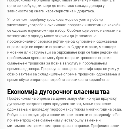
Професионална опрема представља значајну инвестицију, а
цене се крећу од хиљаде до неколико хиљада долара у
зависности од снаге, карактеристика и додатака.
У почетном поређењу трошкова мора се узети у обзир
учесталост употребе и очекивани повратак инвестиције како би
се одредио најекономнији избор. Особље које ретко наилази на
заткнутице у одводу може открити да је позивање
професионалног сервиса јефтиније од куповине и одржавања
опреме која се користи ограничено. С друге стране, менаџери
имовине или стручњаци за одржавање који се баве редовним
проблемима дренаже могу брзо поврати трошкове опреме
смањењем трошкова за позив за услугу и побољшањем
времена одговора. Прерачуна постаје сложенија када се узму у
обзир захтеви за складиштење опреме, трошкови одржавања и
време обуке оператера потребно за ефикасно коришћење.
Економија дугорочног власништва
Професионална опрема за дрене змије обично нуди врхунску
дугорочну вредност кроз продужен живот, мање трошкове
одржавања и доследну перформансу током многих година рада.
Робусна конструкција и квалитет компоненти оправдавају веће
почетне трошкове смањеним учесталошћу замене и
минималним временом простоја за поправке. Професионални