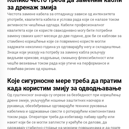
за дренаж змија
Честота замене кабела за отпадницу зависи од интензитета
употребе, квалитета кабела и услова рада који се налазе током
активности чишћења одпада. Кабели професионалног
квалитета који се користе свакодневно могу бити потребни
замену сваких шест месеци до две године, док би се каблови за
стамбено коришћење који се повремено користе могли
задржати неколико година уз одговарајућу негу и складиштење.
Знаци који указују на потребу за замену кабла укључују
видљиве крикове, издрљање, смањену флексибилност или
чешће везивање током рада које утиче на перформансе и
повећава ризик од кршења.
Које сигурносне мере треба да пратим
када користим змију за одводњавање
Од суштинског значаја су опрезе за безбедност при коришћењу
дрене змије, укључујући ношење заштитних наочара и
рукавица, обезбеђивање одговарајуће технике руковања
кабелима и одржавање свести о ротирајућим компонентама
током рада. Оператори треба да избегавају лабаву одећу или
накит који би се могли заплести у крећуће се делове, да
одржавају стабилно стојање на мокрим површинама и да прате