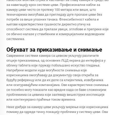
за навигацију кроз системе цеви. Професионални кабли за
камеру цеви често се протежу 100 метара или више, што
техничарима омогућава да прегледају дуге пролазе цеви без
потребе за више улазних тачака. Флексибилност кабела и
његове карактеристике гушаности директно утичу на
способност система да прелази увици, зглобове и препреке које
се обично налазе у стамбеним и комерцијалним водоводним
системима.
Обухват за приказивање и снимање
Савремени системи камера са цевком укључују различите
опције приказивања, од основних ЛЦД екрана до интерфејса у
облику таблета који пружају побољшано искуство гледања.
Напређени модели нуде могућности снимања које
корисницима омогућавају да документују своја открића за
будућу референцу или да их деле са клијентима, извођачима
или осигуравајућим компанијама. Ове карактеристике снимања
се посебно могу показати као вредне када се баве сложенијим
проблемима са цевима који захтевају вишеструке инспекције
или континуирано праћење током времена.
Неке уређаје за камеру цеви укључују мерење које корисницима
помажу да одреде тачну локацију проблема у систему цеви. Ова