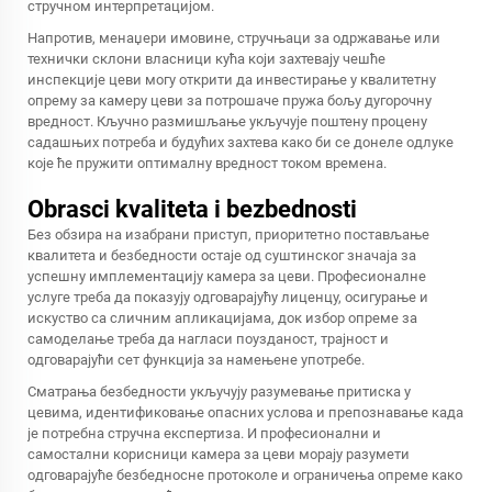
стручном интерпретацијом.
Напротив, менаџери имовине, стручњаци за одржавање или
технички склони власници кућа који захтевају чешће
инспекције цеви могу открити да инвестирање у квалитетну
опрему за камеру цеви за потрошаче пружа бољу дугорочну
вредност. Кључно размишљање укључује поштену процену
садашњих потреба и будућих захтева како би се донеле одлуке
које ће пружити оптималну вредност током времена.
Obrasci kvaliteta i bezbednosti
Без обзира на изабрани приступ, приоритетно постављање
квалитета и безбедности остаје од суштинског значаја за
успешну имплементацију камера за цеви. Професионалне
услуге треба да показују одговарајућу лиценцу, осигурање и
искуство са сличним апликацијама, док избор опреме за
самоделање треба да нагласи поузданост, трајност и
одговарајући сет функција за намењене употребе.
Сматрања безбедности укључују разумевање притиска у
цевима, идентификовање опасних услова и препознавање када
је потребна стручна експертиза. И професионални и
самостални корисници камера за цеви морају разумети
одговарајуће безбедносне протоколе и ограничења опреме како