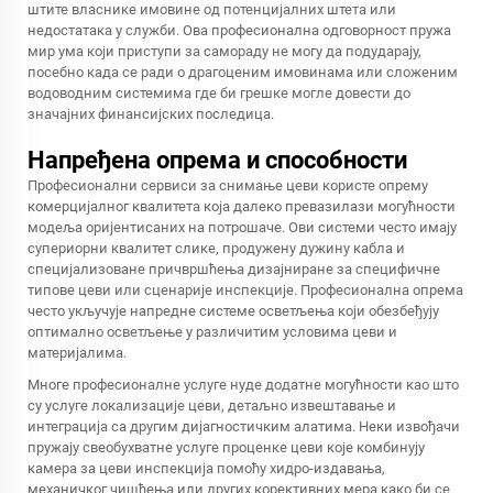
штите власнике имовине од потенцијалних штета или
недостатака у служби. Ова професионална одговорност пружа
мир ума који приступи за самораду не могу да подударају,
посебно када се ради о драгоценим имовинама или сложеним
водоводним системима где би грешке могле довести до
значајних финансијских последица.
Напређена опрема и способности
Професионални сервиси за снимање цеви користе опрему
комерцијалног квалитета која далеко превазилази могућности
модеља оријентисаних на потрошаче. Ови системи често имају
супериорни квалитет слике, продужену дужину кабла и
специјализоване причвршћења дизајниране за специфичне
типове цеви или сценарије инспекције. Професионална опрема
често укључује напредне системе осветљења који обезбеђују
оптимално осветљење у различитим условима цеви и
материјалима.
Многе професионалне услуге нуде додатне могућности као што
су услуге локализације цеви, детаљно извештавање и
интеграција са другим дијагностичким алатима. Неки извођачи
пружају свеобухватне услуге проценке цеви које комбинују
камера за цеви
инспекција помоћу хидро-издавања,
механичког чишћења или других корективних мера како би се