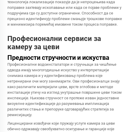
технологија локализације показује да је непроцењива када
поправке захтевају ископавање или када се појаве проблеми у
подручјима где су доступни ограничени. Способност да се
прецизно идентификују проблеми смањује трошкове поправке
и минимизира поремећај имовине током процеса поправке.
Професионални сервиси за
камеру за цеви
Предности стручности и искуства
Професионални водоинсталатори и стручњаци за чишћење
одвода имају многогодишње искуство у интерпретацији
снимака камера и у идентификовању проблема које
нетренирани очи могу занемарити. Ови професионалци знају
како различити материјали цеви, врсте зглобова и методе
инсталације утичу на изглед унутрашње површине цеви током
инспекције. Њихова стручност се протеже изван једноставне
визуелне идентификације до разумевања импликација
различитих стања и препоруке одговарајућих стратегија за
ремисијацију.
Лиценцирани извођачи који пружају услуге камера за цеви
обично одржавају свеобухватно осигурање и гаранције које