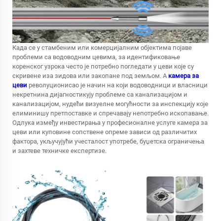
Када се у стамбеним или комерцијалним објектима појаве
проблеми са водоводним цевима, за идентификовање
коренског узрока често је потребно погледати у цеви које су
скривене иза зидова или закопане под земљом. А
камера за
цеви
револуционисао је начин на који водоводници и власници
некретнина дијагностикују проблеме са канализацијом и
канализацијом, нудећи визуелне могућности за инспекцију које
елиминишу претпоставке и спречавају непотребно ископавање.
Одлука између инвестирања у професионалне услуге камера за
цеви или куповине сопствене опреме зависи од различитих
фактора, укључујући учесталост употребе, буџетска ограничења
и захтеве техничке експертизе.