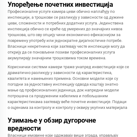
Упоређење почетних инвестиција
Професионалне услуге камера цеви обично наплаћују по
инспекцији, а трошкови се разликују у зависности од дужине
цеви, сложености и потребних додатних услуга. Јединствена
инспекција обично се креће од умерених до значајних нивоа
трошкова, што ову опцију чини економично ефикаснијом за
повремену употребу или једнократне дијагностичке потребе.
Власници некретнина који захтевају честе инспекције могу да
открију да се поновљени позиви професионалних услуга
акумулирају значајним трошковима током времена.
Кориснички системи камери траже унапред инвестиције које се
драматично разликују у зависности од карактеристика,
квалитета и намењених примена. Основни модели који су
погодни за једноставну инспекцију одвода коштају знатно
мање од професионалних јединица, док напредни модели
потрошача са продуженим кабелима и побољшаним
карактеристикама захтевају веће почетне инвестиције. Подаци
о оцјенама за контролу и контролу у оквиру укупних материјала
Узимање у обзир дугорочне
вредности
Власници имовине који одржавају више зграда, управљају