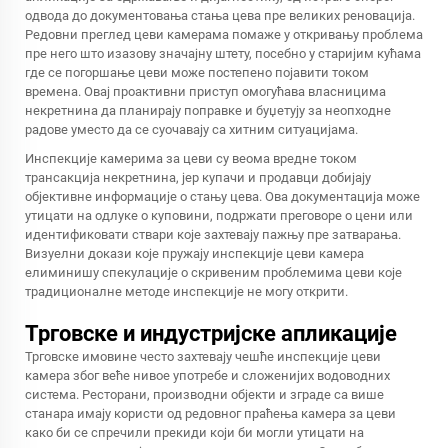
одвода до документовања стања цева пре великих реновација.
Редовни преглед цеви камерама помаже у откривању проблема
пре него што изазову значајну штету, посебно у старијим кућама
где се погоршање цеви може постепено појавити током
времена. Овај проактивни приступ омогућава власницима
некретнина да планирају поправке и буџетују за неопходне
радове уместо да се суочавају са хитним ситуацијама.
Инспекције камерима за цеви су веома вредне током
трансакција некретнина, јер купачи и продавци добијају
објективне информације о стању цева. Ова документација може
утицати на одлуке о куповини, подржати преговоре о цени или
идентификовати ствари које захтевају пажњу пре затварања.
Визуелни докази које пружају инспекције цеви камера
елиминишу спекулације о скривеним проблемима цеви које
традиционалне методе инспекције не могу открити.
Трговске и индустријске апликације
Трговске имовине често захтевају чешће инспекције цеви
камера због веће нивое употребе и сложенијих водоводних
система. Ресторани, производни објекти и зграде са више
станара имају користи од редовног праћења камера за цеви
како би се спречили прекиди који би могли утицати на