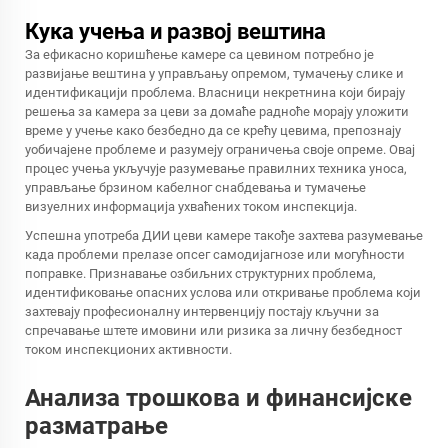
Кука учења и развој вештина
За ефикасно коришћење камере са цевином потребно је
развијање вештина у управљању опремом, тумачењу слике и
идентификацији проблема. Власници некретнина који бирају
решења за камера за цеви за домаће радноће морају уложити
време у учење како безбедно да се крећу цевима, препознају
уобичајене проблеме и разумеју ограничења своје опреме. Овај
процес учења укључује разумевање правилних техника уноса,
управљање брзином кабелног снабдевања и тумачење
визуелних информација ухваћених током инспекција.
Успешна употреба ДИИ цеви камере такође захтева разумевање
када проблеми прелазе опсег самодијагнозе или могућности
поправке. Признавање озбиљних структурних проблема,
идентификовање опасних услова или откривање проблема који
захтевају професионалну интервенцију постају кључни за
спречавање штете имовини или ризика за личну безбедност
током инспекционих активности.
Анализа трошкова и финансијске
разматрање