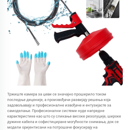
Тржиште камера за цеви се значајно проширило током
последње деценије, а произвођачи развијају решења која
задовољавају и професионалне извођаче и ентузијасте за
самоделање. Професионални системи нуде напредне
карактеристике као што су сликање високе резолуције, широке
дужине кабела и софистициране могућности снимања, док се
модели оријентисани на потрошаче фокусирају на