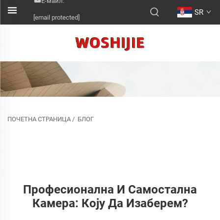
Е-маил:
SR
[email protected]
ПОЧЕТНА СТРАНИЦА
/
БЛОГ
Професионална И Самостална
Камера: Коју Да Изаберем?