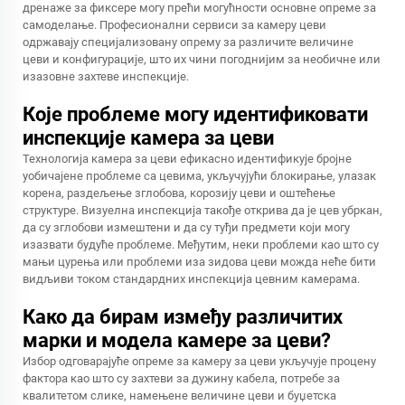
дренаже за фиксере могу прећи могућности основне опреме за
самоделање. Професионални сервиси за камеру цеви
одржавају специјализовану опрему за различите величине
цеви и конфигурације, што их чини погоднијим за необичне или
изазовне захтеве инспекције.
Које проблеме могу идентификовати
инспекције камера за цеви
Технологија камера за цеви ефикасно идентификује бројне
уобичајене проблеме са цевима, укључујући блокирање, улазак
корена, раздељење зглобова, корозију цеви и оштећење
структуре. Визуелна инспекција такође открива да је цев убркан,
да су зглобови измештени и да су туђи предмети који могу
изазвати будуће проблеме. Међутим, неки проблеми као што су
мањи цурења или проблеми иза зидова цеви можда неће бити
видљиви током стандардних инспекција цевним камерама.
Како да бирам између различитих
марки и модела камере за цеви?
Избор одговарајуће опреме за камеру за цеви укључује процену
фактора као што су захтеви за дужину кабела, потребе за
квалитетом слике, намењене величине цеви и буџетска