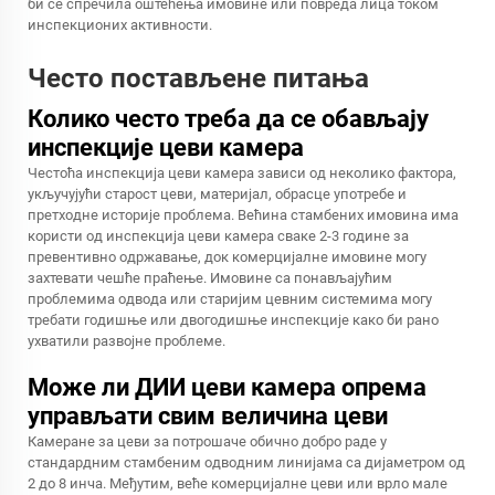
би се спречила оштећења имовине или повреда лица током
инспекционих активности.
Често постављене питања
Колико често треба да се обављају
инспекције цеви камера
Честоћа инспекција цеви камера зависи од неколико фактора,
укључујући старост цеви, материјал, обрасце употребе и
претходне историје проблема. Већина стамбених имовина има
користи од инспекција цеви камера сваке 2-3 године за
превентивно одржавање, док комерцијалне имовине могу
захтевати чешће праћење. Имовине са понављајућим
проблемима одвода или старијим цевним системима могу
требати годишње или двогодишње инспекције како би рано
ухватили развојне проблеме.
Може ли ДИИ цеви камера опрема
управљати свим величина цеви
Камеране за цеви за потрошаче обично добро раде у
стандардним стамбеним одводним линијама са дијаметром од
2 до 8 инча. Међутим, веће комерцијалне цеви или врло мале