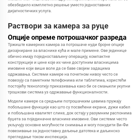
обезбедило комплетно решење уместо једноставних
дијагностичких услуга.
Раствори за камера за руце
Опције опреме потрошачког разреда
Тржиште камерних камера за потрошаче нуди бројне опције
дизајниране за власнике кућа и мале примене. Ове јединице
обично имају поједностављену операцију, компактне
конструкције и цене које их чине доступним власницима
имовине који више воле да се баве својим задацима
одржавања. Системи камере на почетном нивоу често се
повезују са паметним телефонима или таблетима, користећи
постојећу технологију приказивања како би се смањили укупни
трошкови система уз одржавање функционалности.
Модели камере са средњим потрошачким цевима пружају
побољшане функције као што су посвећени екрани, дужи кабел
и побољшана квалитет слике, док остају у разумним распонима
буџета за појединачне власнике имовине. Ови системи често
укључују основне могућности снимања и могу понудити Ви-Фи
повезивање за једноставну дељење датотека и даљинско
прегледање током инспекција.