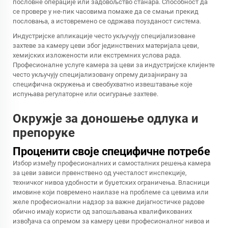
пословне операције или задовољство станара. Способност да
се провере у не-пик часовима помаже да се смањи прекид
пословања, а истовремено се одржава поузданост система.
Индустријске апликације често укључују специјализоване
захтеве за камеру цеви због јединствених материјала цеви,
хемијских изложености или екстремних услова рада.
Професионалне услуге камера за цеви за индустријске клијенте
често укључују специјализовану опрему дизајнирану за
специфична окружења и свеобухватно извештавање које
испуњава регулаторне или осигурање захтеве.
Окружје за доношење одлука и
препоруке
Проценити своје специфичне потребе
Избор између професионалних и самосталних решења камера
за цеви зависи првенствено од учесталост инспекције,
техничког нивоа удобности и буџетских ограничења. Власници
имовине који повремено наилазе на проблеме са цевима или
желе професионални надзор за важне дијагностичке радове
обично имају користи од запошљавања квалификованих
извођача са опремом за камеру цеви професионалног нивоа и