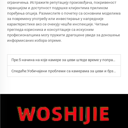
ограничења. Истражите репутацију произвођача, покривеност
гаранцијом и доступност подршке клијентима приликом
поређења опција. Размислите о почетку са основним моделима
за повремену употребу или инвестирање у напредније
карактеристике ако се очекују чешће инспекције. Читање
прегледа корисника и консултације са искусним
професионалцима могу пружити драгоцене увиде за доношење
информисаних избора опреме.
Пре:
5 начина на које камере за цеви штеде време у поправкама одвода
Следеће:
Уобичајени проблеми са камерама за цеви и брза решења