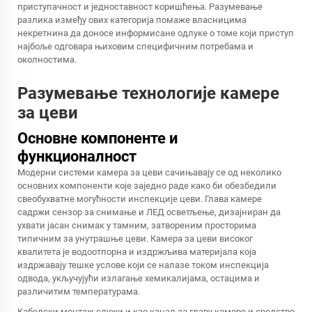
приступачност и једноставност коришћења. Разумевање
разлика између ових категорија помаже власницима
некретнина да доносе информисане одлуке о томе који приступ
најбоље одговара њиховим специфичним потребама и
околностима.
Разумевање технологије камере
за цеви
Основне компоненте и
функционалност
Модерни системи камера за цеви сачињавају се од неколико
основних компоненти које заједно раде како би обезбедили
свеобухватне могућности инспекције цеви. Глава камере
садржи сензор за снимање и ЛЕД осветљење, дизајниран да
ухвати јасан снимак у тамним, затвореним просторима
типичним за унутрашње цеви. Камера за цеви високог
квалитета је водоотпорна и издржљива материјала која
издржавају тешке услове који се налазе током инспекција
одвода, укључујући излагање хемикалијама, остацима и
различитим температурама.
Кабелски монтаж служи и као канал за главу камере и средство