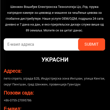
Шенжен Вошиђее Електронска Технологија Цо, Лтд. пружа
напредне камере за цевовод и машине за чишћење цевова за
глобалне дистрибутере. Наше услуге ОЕМ/ОДМ, подршка 24 сата
дневно и 7 дана на дан, и еко-пријатељски дизајн служе више од
89 земаља. Молите се за цитат данас.
УКРАСНИ
Адреса:
пето спрато, зграда Б2Б, Индустријска зона Ингцхан, улица Кенгзи,
округ Пингшан, град Шенжен, провинција Гуангдун
Позови сада:
+86-0755-27095786
Е-маил: