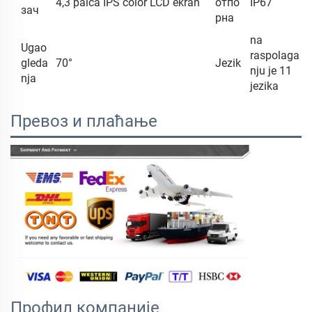
4,3 palca IPS color LCD ekran
отпо
IP67
зач
рна
na
Ugao
raspolaga
gleda
70°
Jezik
nju je 11
nja
jezika
Превоз и плаћање
Профил компаније