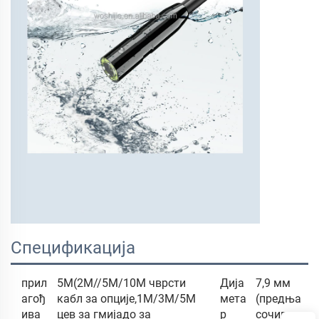
Спецификација
прил
5М(2М//5М/10М чврсти
Дија
7,9 мм
агођ
кабл за опције,1М/3М/5М
мета
(предња
ива
цев за гмијадо за
р
сочива и