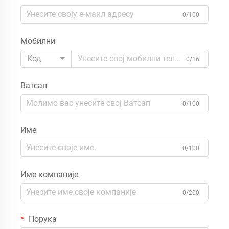
0/100
Мобилни
Код
0/16
Ватсап
0/100
Име
0/100
Име компаније
0/200
Порука