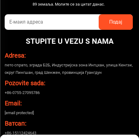
89 земаља. Молите се за цитат данас.
STUPITE U VEZU S NAMA
Adresa:
пето спрато, зграда Б2Б, Индустријска зона Ингцхан, улица Кенгзи,
округ Пингшан, град Шенжен, провинција Гуангдун
Pozovite sada:
+86-0755-27095786
Email:
[email protected]
Ватсап:
+86-15112424643