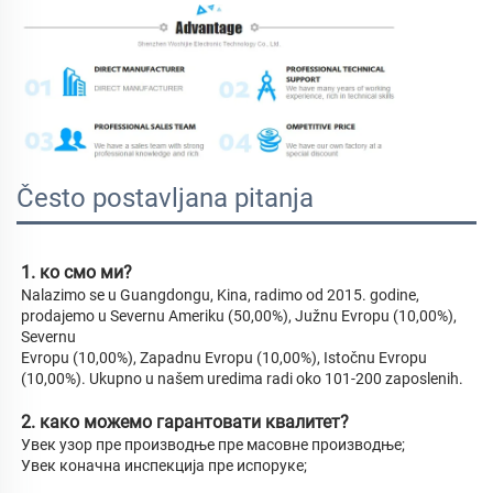
Često postavljana pitanja
1. ко смо ми? 
Nalazimo se u Guangdongu, Kina, radimo od 2015. godine, 
prodajemo u Severnu Ameriku (50,00%), Južnu Evropu (10,00%), 
Severnu 
Evropu (10,00%), Zapadnu Evropu (10,00%), Istočnu Evropu 
(10,00%). Ukupno u našem uredima radi oko 101-200 zaposlenih. 
2. како можемо гарантовати квалитет? 
Увек узор пре производње пре масовне производње; 
Увек коначна инспекција пре испоруке; 