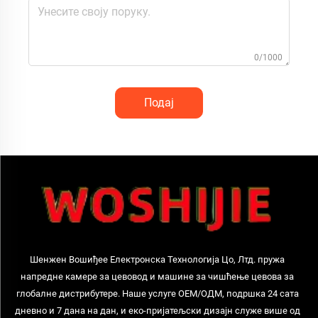
0/1000
Подај
Шенжен Вошиђее Електронска Технологија Цо, Лтд. пружа
напредне камере за цевовод и машине за чишћење цевова за
глобалне дистрибутере. Наше услуге ОЕМ/ОДМ, подршка 24 сата
дневно и 7 дана на дан, и еко-пријатељски дизајн служе више од