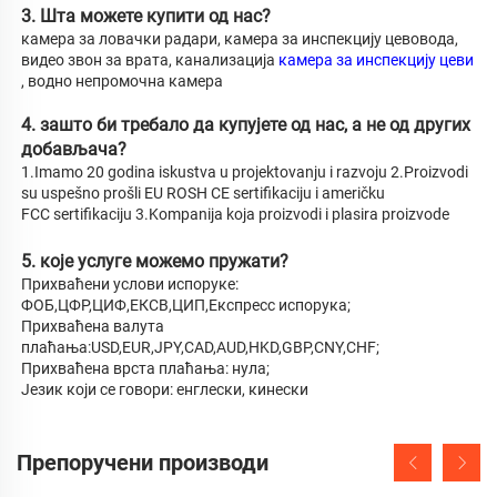
3. Шта можете купити од нас? 
камера за ловачки радари, камера за инспекцију цевовода, 
видео звон за врата, канализација 
камера за инспекцију цеви 
, водно непромочна камера 
4. зашто би требало да купујете од нас, а не од других 
добављача? 
1.Imamo 20 godina iskustva u projektovanju i razvoju 2.Proizvodi 
su uspešno prošli EU ROSH CE sertifikaciju i američku 
FCC sertifikaciju 3.Kompanija koja proizvodi i plasira proizvode 
5. које услуге можемо пружати? 
Прихваћени услови испоруке: 
ФОБ,ЦФР,ЦИФ,ЕКСВ,ЦИП,Експресс испорука; 
Прихваћена валута 
плаћања:USD,EUR,JPY,CAD,AUD,HKD,GBP,CNY,CHF; 
Прихваћена врста плаћања: нула; 
Језик који се говори: енглески, кинески 
Препоручени производи