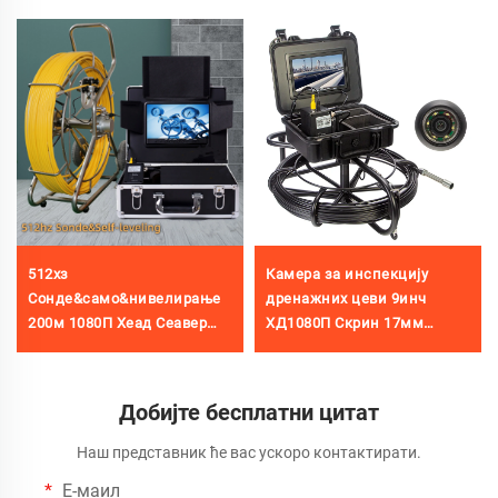
512хз
Камера за инспекцију
Сонде&само&нивелирање
дренажних цеви 9инч
200м 1080П Хеад Сеавер
ХД1080П Скрин 17мм
Камера 9инц Сцреен
Камера за канализацију из
Ваттерпрофт Ип68 Пипе
Кине
Видео Инспекција Камера
Добијте бесплатни цитат
Фабрика Цреис
Наш представник ће вас ускоро контактирати.
Е-маил