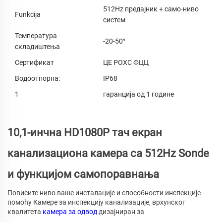
512Hz предајник + само-ниво
Funkcija
систем
Температура
-20-50°
складиштења
Сертификат
ЦЕ РОХС ФЦЦ
Водоотпорна:
IP68
1
гаранција од 1 године
10,1-инчна HD1080P тач екран
канализациона камера са 512Hz Sonde
и функцијом самопоравнања
Повисите ниво ваше инсталације и способности инспекције
помоћу Камере за инспекцију канализације, врхунског
квалитета
камера за одвод
дизајниран за