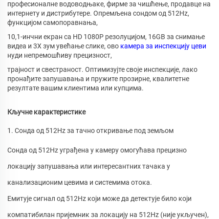
професионалне водоводњаке, фирме за чишћење, продавце на
интернету и дистрибутере. Опремљена сондом од 512Hz,
функцијом самопоравнања,
10,1-инчни екран са HD 1080P резолуцијом, 16GB за снимање
видеа и 3X зум увећање слике, ово
камера за инспекцију цеви
нуди непремошћиву прецизност,
трајност и свестраност. Оптимизујте своје инспекције, лако
пронађите запушавања и пружите прозирне, квалитетне
резултате вашим клиентима или купцима.
Кључне карактеристике
1. Сонда од 512Hz за тачно откривање под земљом
Сонда од 512Hz уграђена у камеру омогућава прецизно
локацију запушавања или интересантних тачака у
канализационим цевима и системима отока.
Емитује сигнал од 512Hz који може да детектује било који
компатибилан пријемник за локацију на 512Hz (није укључен),