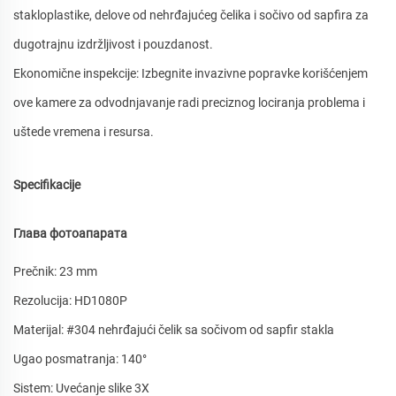
stakloplastike, delove od nehrđajućeg čelika i sočivo od sapfira za
dugotrajnu izdržljivost i pouzdanost.
Ekonomične inspekcije: Izbegnite invazivne popravke korišćenjem
ove kamere za odvodnjavanje radi preciznog lociranja problema i
uštede vremena i resursa.
Specifikacije
Глава фотоапарата
Prečnik: 23 mm
Rezolucija: HD1080P
Materijal: #304 nehrđajući čelik sa sočivom od sapfir stakla
Ugao posmatranja: 140°
Sistem: Uvećanje slike 3X