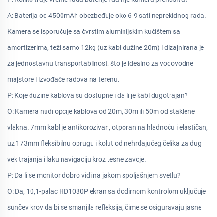
A: Baterija od 4500mAh obezbeđuje oko 6-9 sati neprekidnog rada.
Kamera se isporučuje sa čvrstim aluminijskim kućištem sa
amortizerima, teži samo 12kg (uz kabl dužine 20m) i dizajnirana je
za jednostavnu transportabilnost, što je idealno za vodovodne
majstore i izvođače radova na terenu.
P: Koje dužine kablova su dostupne i da li je kabl dugotrajan?
O: Kamera nudi opcije kablova od 20m, 30m ili 50m od staklene
vlakna. 7mm kabl je antikorozivan, otporan na hladnoću i elastičan,
uz 173mm fleksibilnu oprugu i kolut od nehrđajućeg čelika za dug
vek trajanja i laku navigaciju kroz tesne zavoje.
P: Da li se monitor dobro vidi na jakom spoljašnjem svetlu?
O: Da, 10,1-palac HD1080P ekran sa dodirnom kontrolom uključuje
sunčev krov da bi se smanjila refleksija, čime se osiguravaju jasne