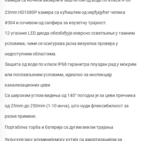
Камера са ночной визијом и заштитом од воде по класи IP68
23mm HD1080P камера са кућиштем од нерђајућег челика
#304 и сочивом од сапфира за изузетну трајност.
12 угаоних LED диода обезбеђује изврсно осветљење у тамним
условима, чиме се осигурава јасна визуелна провера у
недоступним областима.
Защита од воде по класи IP68 гаранитра поуздан рад у мокрим
или поплављеним условима, идеално за инспекцију
канализационих цеви.
Са широким углом видења од 140° погодна је за цеви пречника
од 25mm до 250mm (1-10 инча), што нуди флексибилност за
разне примене.
Портаблна торбa и батерија са дугим веком трајања
Укључује јаку алуминијумску кутију са амортизацијом за