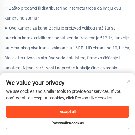
P: Zašto prodavci ili distributeri na internetu treba da imaju ovu
kameru na stanju?
A: Ova kamera za kanalizaciju je proizvod velikog tražišta sa
premium karakteristikama poput sonda frekvencije 512Hz, funkcije
automatskog niveliranja, snimanja u 16GB i HD ekrana od 10,1 inča,
što je atraktivno za stručne vodoinstalatere, firme za čišćenje i
amatera. Njena izdržljivost i napredne funkcije čine je vrednim
proširenjem svake prodajne ponude, što povećava mogućnosti za
We value your privacy
prodaju.
We use cookies and similar tools to provide our services. If you
don't want to accept all cookies, click Personalize cookies.
Позив за акцију
Accept all
Unapredite svoj set alata za inspekciju ili proširite asortiman
proizvoda uz Kameru za inspekciju cevovoda. Idealno za
Personalize cookies
vodovodne majstore, kompanije za čišćenje,
i distributere, ova kamera za cevovode kombinuje napredne