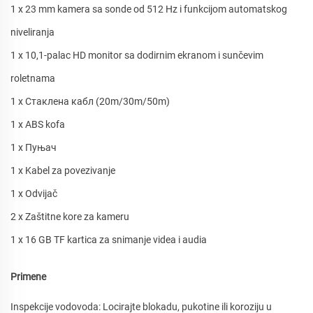
1 x 23 mm kamera sa sonde od 512 Hz i funkcijom automatskog
niveliranja
1 x 10,1-palac HD monitor sa dodirnim ekranom i sunčevim
roletnama
1 x Стаклена кабл (20m/30m/50m)
1 x ABS kofa
1 x Пуњач
1 x Kabel za povezivanje
1 x Odvijač
2 x Zaštitne kore za kameru
1 x 16 GB TF kartica za snimanje videa i audia
Primene
Inspekcije vodovoda: Locirajte blokadu, pukotine ili koroziju u