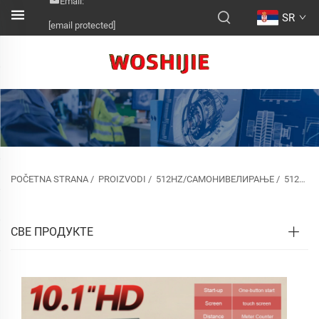
Email:
SR
[email protected]
POČETNA STRANA
/
PROIZVODI
/
512HZ/САМОНИВЕЛИРАЊЕ
/
512HZ СОНДА И САМО-НИВЕЛИРАЊЕ
СВЕ ПРОДУКТЕ