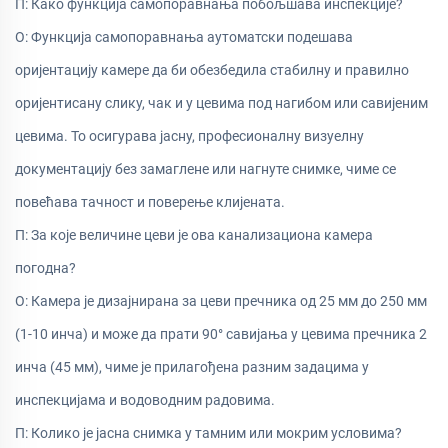
П: Како функција самопоравнања побољшава инспекције?
О: Функција самопоравнања аутоматски подешава
оријентацију камере да би обезбедила стабилну и правилно
оријентисану слику, чак и у цевима под нагибом или савијеним
цевима. То осигурава јасну, професионалну визуелну
документацију без замаглене или нагнуте снимке, чиме се
повећава тачност и поверење клијената.
П: За које величине цеви је ова канализациона камера
погодна?
О: Камера је дизајнирана за цеви пречника од 25 мм до 250 мм
(1-10 инча) и може да прати 90° савијања у цевима пречника 2
инча (45 мм), чиме је прилагођена разним задацима у
инспекцијама и водоводним радовима.
П: Колико је јасна снимка у тамним или мокрим условима?