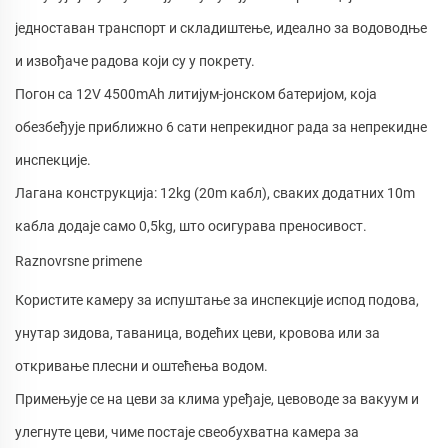
једноставан транспорт и складиштење, идеално за водоводње
и извођаче радова који су у покрету.
Погон са 12V 4500mAh литијум-јонском батеријом, која
обезбеђује приближно 6 сати непрекидног рада за непрекидне
инспекције.
Лагана конструкција: 12kg (20m кабл), сваких додатних 10m
кабла додаје само 0,5kg, што осигурава преносивост.
Raznovrsne primene
Користите камеру за испуштање за инспекције испод подова,
унутар зидова, таваница, водећих цеви, кровова или за
откривање плесни и оштећења водом.
Примењује се на цеви за клима уређаје, цевоводе за вакуум и
улегнуте цеви, чиме постаје свеобухватна камера за