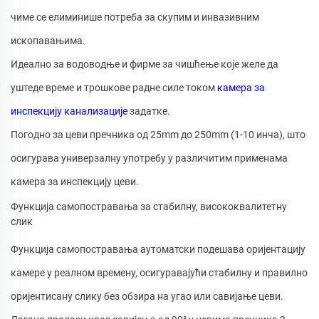
чиме се елиминише потреба за скупим и инвазивним
ископавањима.
Идеално за водоводње и фирме за чишћење које желе да
уштеде време и трошкове радне силе током
камера за
инспекцију канализације
задатке.
Погодно за цеви пречника од 25mm до 250mm (1-10 инча), што
осигурава универзалну употребу у различитим применама
камера за инспекцију цеви.
Функција самопостравања за стабилну, висококвалитетну
слик
Функција самопостравања аутоматски подешава оријентацију
камере у реалном времену, осигуравајући стабилну и правилно
оријентисану слику без обзира на угао или савијање цеви.