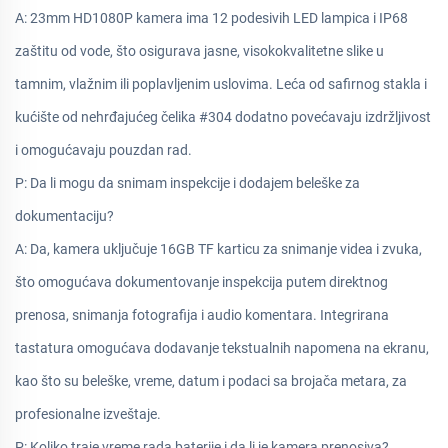
A: 23mm HD1080P kamera ima 12 podesivih LED lampica i IP68
zaštitu od vode, što osigurava jasne, visokokvalitetne slike u
tamnim, vlažnim ili poplavljenim uslovima. Leća od safirnog stakla i
kućište od nehrđajućeg čelika #304 dodatno povećavaju izdržljivost
i omogućavaju pouzdan rad.
P: Da li mogu da snimam inspekcije i dodajem beleške za
dokumentaciju?
A: Da, kamera uključuje 16GB TF karticu za snimanje videa i zvuka,
što omogućava dokumentovanje inspekcija putem direktnog
prenosa, snimanja fotografija i audio komentara. Integrirana
tastatura omogućava dodavanje tekstualnih napomena na ekranu,
kao što su beleške, vreme, datum i podaci sa brojača metara, za
profesionalne izveštaje.
P: Koliko traje vreme rada baterije i da li je kamera prenosiva?