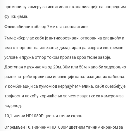
промовишу камеру за испитивање канализације са напредним
функцијама.
Флексибилни кабл од 7мм стаклопластике
7мм фиберглас кабл је антикорозиван, отпоран на хладноћу и
има отпорност на истезање, дизајниран да издржи екстремне
услове и пружа отпор током пролаза кроз тесне завоје.
Доступан у дужинама од 20м, 30м или 50м, како би задовољио
разне потребе приликом инспекције канализационих каблова.
У комбинацији са пумом од нерђајућег челика, кабл обезбеђује
трајност и лакоћу коришћења за честе задатке са камером за
водовод.
10,1-инчни HD1080P цветни тачни екран
Опремљен 10,1-инчним HD1080P цветним тачним екраном за