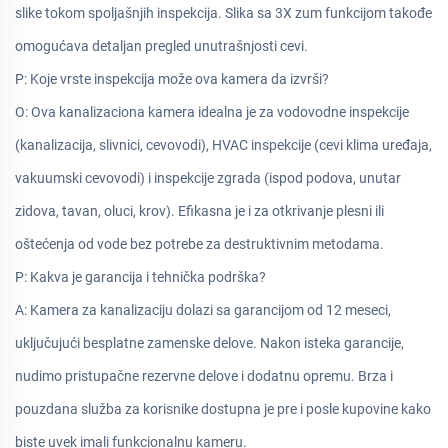
slike tokom spoljašnjih inspekcija. Slika sa 3X zum funkcijom takođe
omogućava detaljan pregled unutrašnjosti cevi.
P: Koje vrste inspekcija može ova kamera da izvrši?
O: Ova kanalizaciona kamera idealna je za vodovodne inspekcije
(kanalizacija, slivnici, cevovodi), HVAC inspekcije (cevi klima uređaja,
vakuumski cevovodi) i inspekcije zgrada (ispod podova, unutar
zidova, tavan, oluci, krov). Efikasna je i za otkrivanje plesni ili
oštećenja od vode bez potrebe za destruktivnim metodama.
P: Kakva je garancija i tehnička podrška?
A: Kamera za kanalizaciju dolazi sa garancijom od 12 meseci,
uključujući besplatne zamenske delove. Nakon isteka garancije,
nudimo pristupačne rezervne delove i dodatnu opremu. Brza i
pouzdana služba za korisnike dostupna je pre i posle kupovine kako
biste uvek imali funkcionalnu kameru.