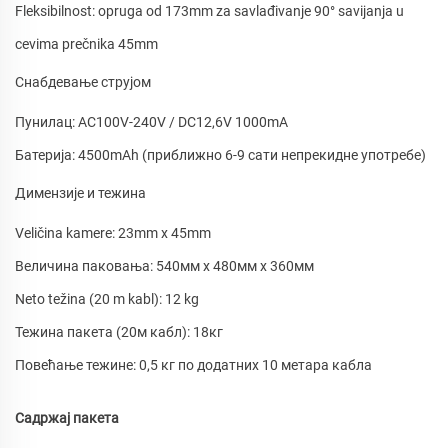
Fleksibilnost: opruga od 173mm za savlađivanje 90° savijanja u
cevima prečnika 45mm
Снабдевање струјом
Пунилац: AC100V-240V / DC12,6V 1000mA
Батерија: 4500mAh (приближно 6-9 сати непрекидне употребе)
Димензије и тежина
Veličina kamere: 23mm x 45mm
Величина паковања: 540мм x 480мм x 360мм
Neto težina (20 m kabl): 12 kg
Тежина пакета (20м кабл): 18кг
Повећање тежине: 0,5 кг по додатних 10 метара кабла
Садржај пакета