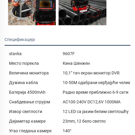
Спецификација
stavka
9607F
Место порекла
Кина Шенжен
Величина монитора
10,1" тач екран монитор DVR
Дужина кабла
10-50M одабрани нерђајући челик
Батерија 4500mAh
Радно време приближно 6-9 сати
Снабдевање струјом
AC100-240V DC12,6V 1000MA
Извор светлости
12 LED са јаким белим светлошћу
Дијаметар камере
23mm, 12 бело светло
Угао гледања камере
140°