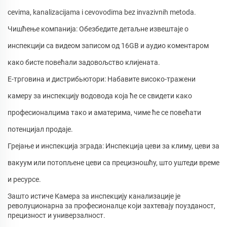
cevima, kanalizacijama i cevovodima bez invazivnih metoda.
Чишћење компанија: Обезбедите детаљне извештаје о
инспекцији са видеом записом од 16GB и аудио коментаром
како бисте повећали задовољство клијената.
Е-трговина и дистрибьютори: Набавите високо-тражени
камеру за инспекцију водовода која ће се свидети како
професионалцима тако и аматерима, чиме ће се повећати
потенцијал продаје.
Грејање и инспекција зграда: Инспекција цеви за климу, цеви за
вакуум или потопљене цеви са прецизношћу, што уштеди време
и ресурсе.
Зашто истиче Камера за инспекцију канализације је
револуционарна за професионалце који захтевају поузданост,
прецизност и универзалност.