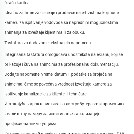
čitača karitca.
Idealno za firme za čišćenje i prodavce na e-tržištima koji nude
kameru za ispitivanje vodovoda sa naprednim mogućnostima
snimanja za izveštaje klijentima ili za obuku.
Tastatura za dodavanje tekstualnih napomena
Integrisana tastatura omogućava unos teksta na ekranu, koji se
prikazuje i čuva na snimcima za profesionalnu dokumentaciju.
Dodajte napomene, vreme, datum ili podatke sa brojača na
snimcima, čime se povećava vrednost izveštaja kamera za
ispitivanje kanalizacije za klijente ili tehničare.
Истакајућа карактеристика за дистрибутера који промовише
квалитетну камеру за испитивање канализације
професионалним купцима.