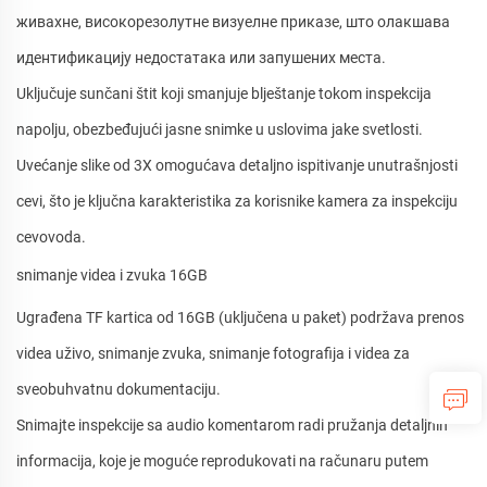
живахне, високорезолутне визуелне приказе, што олакшава
идентификацију недостатака или запушених места.
Uključuje sunčani štit koji smanjuje blještanje tokom inspekcija
napolju, obezbeđujući jasne snimke u uslovima jake svetlosti.
Uvećanje slike od 3X omogućava detaljno ispitivanje unutrašnjosti
cevi, što je ključna karakteristika za korisnike kamera za inspekciju
cevovoda.
snimanje videa i zvuka 16GB
Ugrađena TF kartica od 16GB (uključena u paket) podržava prenos
videa uživo, snimanje zvuka, snimanje fotografija i videa za
sveobuhvatnu dokumentaciju.
Snimajte inspekcije sa audio komentarom radi pružanja detaljnih
informacija, koje je moguće reprodukovati na računaru putem