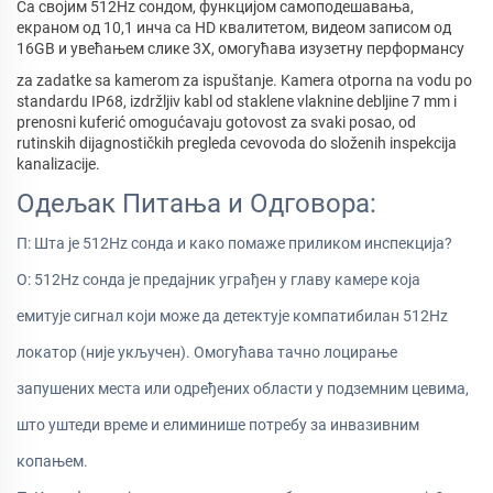
Са својим 512Hz сондом, функцијом самоподешавања,
екраном од 10,1 инча са HD квалитетом, видеом записом од
16GB и увећањем слике 3X, омогућава изузетну перформансу
za zadatke sa kamerom za ispuštanje. Kamera otporna na vodu po
standardu IP68, izdržljiv kabl od staklene vlaknine debljine 7 mm i
prenosni kuferić omogućavaju gotovost za svaki posao, od
rutinskih dijagnostičkih pregleda cevovoda do složenih inspekcija
kanalizacije.
Одељак Питања и Одговора:
П: Шта је 512Hz сонда и како помаже приликом инспекција?
О: 512Hz сонда је предајник уграђен у главу камере која
емитује сигнал који може да детектује компатибилан 512Hz
локатор (није укључен). Омогућава тачно лоцирање
запушених места или одређених области у подземним цевима,
што уштеди време и елиминише потребу за инвазивним
копањем.