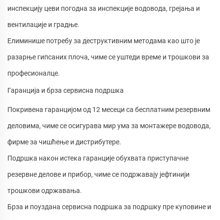
инспекцију цеви погодна за инспекције водовода, грејања и
вентилације и градње.
Елиминише потребу за деструктивним методама као што је
разарње гипсаних плоча, чиме се уштеди време и трошкови за
професионалце.
Гаранција и брза сервисна подршка
Покривена гаранцијом од 12 месеци са бесплатним резервним
деловима, чиме се осигурава мир ума за монтажере водовода,
фирме за чишћење и дистрибутере.
Подршка након истека гаранције обухвата приступачне
резервне делове и прибор, чиме се подржавају јефтинији
трошкови одржавања.
Брза и поуздана сервисна подршка за подршку пре куповине и