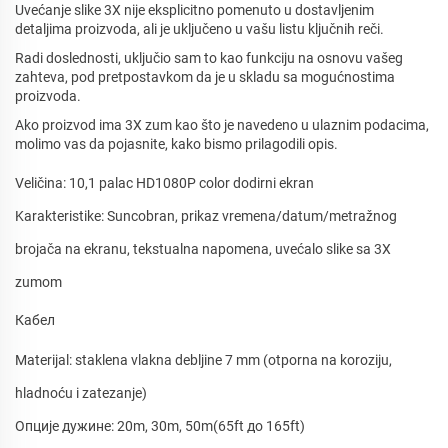
Uvećanje slike 3X nije eksplicitno pomenuto u dostavljenim
detaljima proizvoda, ali je uključeno u vašu listu ključnih reči.
Radi doslednosti, uključio sam to kao funkciju na osnovu vašeg
zahteva, pod pretpostavkom da je u skladu sa mogućnostima
proizvoda.
Ako proizvod ima 3X zum kao što je navedeno u ulaznim podacima,
molimo vas da pojasnite, kako bismo prilagodili opis.
Veličina: 10,1 palac HD1080P color dodirni ekran
Karakteristike: Suncobran, prikaz vremena/datum/metražnog
brojača na ekranu, tekstualna napomena, uvećalo slike sa 3X
zumom
Кабел
Materijal: staklena vlakna debljine 7 mm (otporna na koroziju,
hladnoću i zatezanje)
Опције дужине: 20m, 30m, 50m(65ft до 165ft)