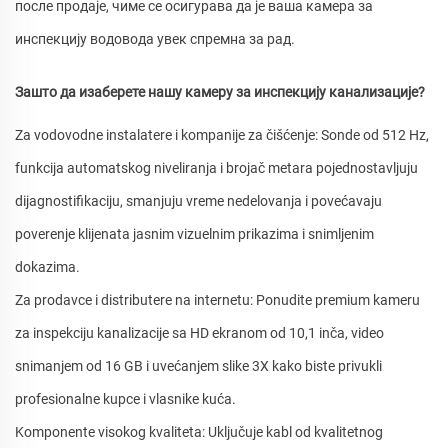
после продаје, чиме се осигурава да је ваша камера за
инспекцију водовода увек спремна за рад.
Зашто да изаберете нашу камеру за инспекцију канализације?
Za vodovodne instalatere i kompanije za čišćenje: Sonde od 512 Hz,
funkcija automatskog niveliranja i brojač metara pojednostavljuju
dijagnostifikaciju, smanjuju vreme nedelovanja i povećavaju
poverenje klijenata jasnim vizuelnim prikazima i snimljenim
dokazima.
Za prodavce i distributere na internetu: Ponudite premium kameru
za inspekciju kanalizacije sa HD ekranom od 10,1 inča, video
snimanjem od 16 GB i uvećanjem slike 3X kako biste privukli
profesionalne kupce i vlasnike kuća.
Komponente visokog kvaliteta: Uključuje kabl od kvalitetnog