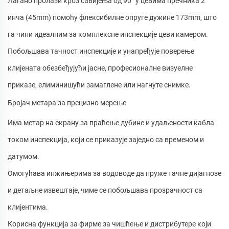
Лагано пролази кроз савијења од 90° у цевима пречника 2
инча (45mm) помоћу флексибилне опруге дужине 173mm, што
га чини идеалним за комплексне инспекције цеви камером.
Побољшава тачност инспекције и унапређује поверење
клијената обезбеђујући јасне, професионалне визуелне
приказе, елиминишући замаглене или нагнуте снимке.
Бројач метара за прецизно мерење
Има метар на екрану за праћење дубине и удаљености кабла
током инспекција, који се приказује заједно са временом и
датумом.
Омогућава инжињерима за водоводе да пруже тачне дијагнозе
и детаљне извештаје, чиме се побољшава прозрачност са
клијентима.
Корисна функција за фирме за чишћење и дистрибутере који