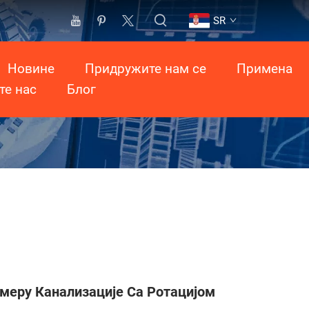
SR
Новине
Придружите нам се
Примена
те нас
Блог
амеру Канализације Са Ротацијом