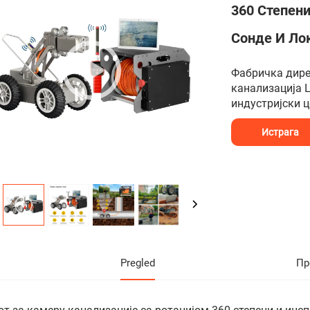
360 Степени
Сонде И Ло
Фабричка дире
канализација 
индустријски 
Истрага
Pregled
Пр