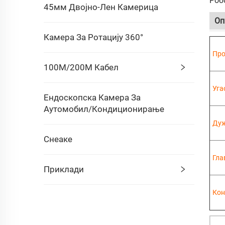
Роб
45мм Двојно-Лен Камерица
Оп
Камера За Ротацију 360°
Про
100М/200М Кабел
Уга
Ендоскопска Камера За
Аутомобил/кондиционирање
Дуж
Снеаке
Гла
Приклади
Кон