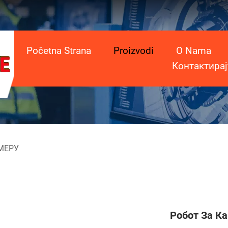
Početna Strana
Proizvodi
O Nama
Контактирај
МЕРУ
Робот За К