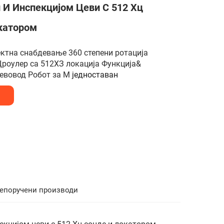
 И Инспекцијом Цеви С 512 Хц
катором
ктна снабдевање 360 степени ротација
Цроулер са 512ХЗ локација Функција&
цевовод Робот за М
једноставан 
епоручени производи