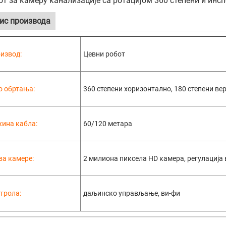
от за камеру канализације са ротацијом 360 степени и инс
ис производа
извод:
Цевни робот
о обртања:
360 степени хоризонтално, 180 степени ве
ина кабла:
60/120 метара
ва камере:
2 милиона пиксела HD камера, регулација
трола:
даљинско управљање, ви-фи