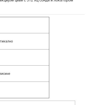
пекцијом цеви с 512 Хц сонде и локатором
ртикално
 висине