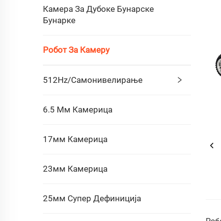
Камера За Дубоке Бунарске
Бунарке
Робот За Камеру
512Hz/самонивелирање
6.5 Мм Камерица
17мм Камерица
23мм Камерица
25мм Супер Дефиниција