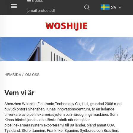
E-post:
SV
[email protected]
HEMSIDA
/
OM OSS
Vem vi är
Shenzhen Woshijie Electronic Technology Co., Ltd., grundad 2008 med
huvudkontor i Shenzhen, Kinas innovationscentrum, är en ledande
tillverkare av pipelinekamerasystem och rörsugningsmaskiner. Som
Kinas bästsäljande och största fabrik när det gäller
pipelinekamerasystem exporterar vi till 89 länder, bland annat USA,
Tyskland, Storbritannien, Frankrike, Spanien, Sydkorea och Brasilien.