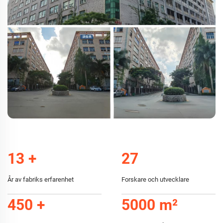
13
+
27
År av fabriks erfarenhet
Forskare och utvecklare
450
+
5000
m²