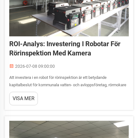
ROI-Analys: Investering I Robotar För
Rörinspektion Med Kamera
2026-07-08 09:00:00
Att investera i en robot för rörinspektion är ett betydande
kapitalbeslut för kommunala vatten- och avloppsföretag, rörmokare
samt team för infrastrukturunderhåll. Att förstå avkastningen på den
VISA MER
investeringen kräver en strukturerad analys av kostnadsdrivare,...