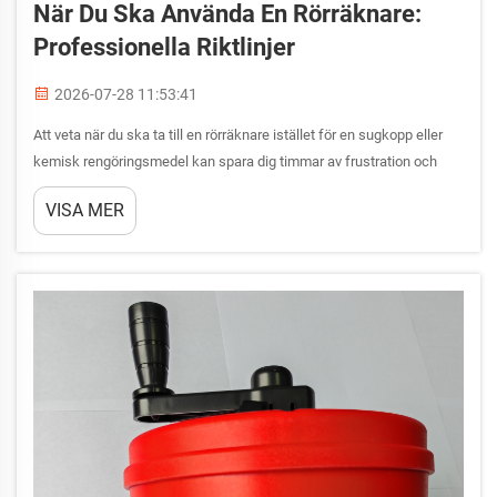
När Du Ska Använda En Rörräknare:
Professionella Riktlinjer
2026-07-28 11:53:41
Att veta när du ska ta till en rörräknare istället för en sugkopp eller
kemisk rengöringsmedel kan spara dig timmar av frustration och
förhindra kostsamma skador på rör. En rörräknare är ett flexibelt,
VISA MER
spiralformat kabelverktyg som är utformat för att bryta igenom eller
hämta bort blockeringar de...