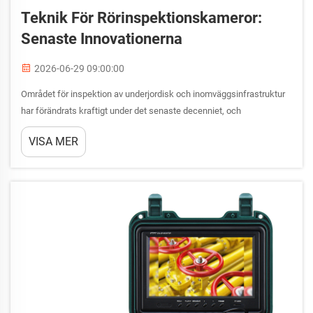
Teknik För Rörinspektionskameror:
Senaste Innovationerna
2026-06-29 09:00:00
Området för inspektion av underjordisk och inomväggsinfrastruktur
har förändrats kraftigt under det senaste decenniet, och
rörinspektionskameran står i centrum för denna förändring. Vad en
VISA MER
gång var en långsam, störd och dyr process...