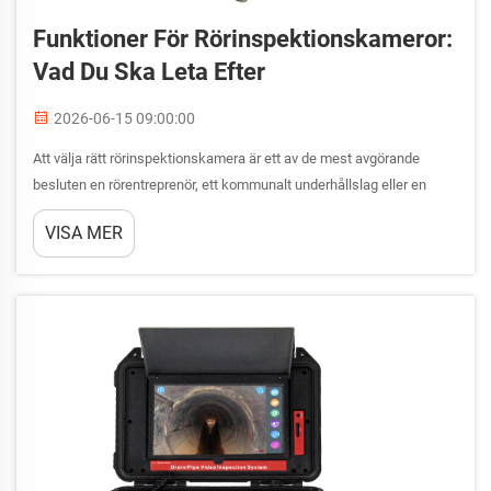
Funktioner För Rörinspektionskameror:
Vad Du Ska Leta Efter
2026-06-15 09:00:00
Att välja rätt rörinspektionskamera är ett av de mest avgörande
besluten en rörentreprenör, ett kommunalt underhållslag eller en
anläggningsskötare kan fatta. Marknaden erbjuder ett brett utbud av
VISA MER
system, från enkla handhållna enheter till sofistikerade...