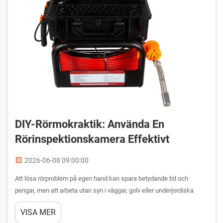
DIY-Rörmokraktik: Använda En
Rörinspektionskamera Effektivt
2026-06-08 09:00:00
Att lösa rörproblem på egen hand kan spara betydande tid och
pengar, men att arbeta utan syn i väggar, golv eller underjordiska
ledningar är en av de största utmaningarna för någon som utför DIY-
VISA MER
arbete i sitt hem. En rörgenomlysningkamera förändrar den