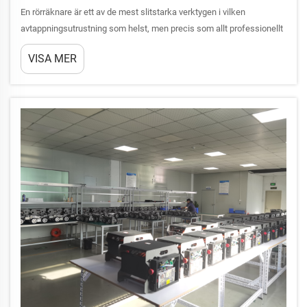
En rörräknare är ett av de mest slitstarka verktygen i vilken
avtappningsutrustning som helst, men precis som allt professionellt
utrustning kräver den regelbundet underhåll för att fungera pålitligt.
VISA MER
Oavsett om du använder en rörräknare på bostadsprojekt eller
hanterar tunga kommersiella blo...