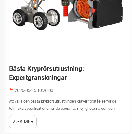
Bästa Kryprörsutrustning:
Expertgranskningar
2026-05-25 10:26:00
Att välja den bästa kryprörsutrustningen kräver förståelse för de
tekniska specifikationerna, de operativa möjligheterna och den
verkliga prestandan som skiljer professionella inspektionssystem
VISA MER
från grundläggande alternativ. Industriella anläggningar,...