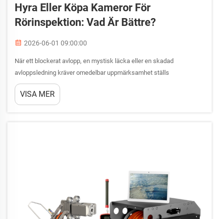
Hyra Eller Köpa Kameror För
Rörinspektion: Vad Är Bättre?
2026-06-01 09:00:00
När ett blockerat avlopp, en mystisk läcka eller en skadad
avloppsledning kräver omedelbar uppmärksamhet ställs
yrkesutövare och fastighetsägare inför frågan inte bara om hur
VISA MER
problemet ska åtgärdas – utan också om hur det ska diagnostiseras
korrekt utan att riv upp golv, väggar eller andra byggnadsdelar...