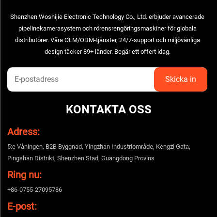
Shenzhen Woshijie Electronic Technology Co., Ltd. erbjuder avancerade
pipelinekamerasystem och rörensrengöringsmaskiner för globala
distributörer. Våra OEM/ODM-tjänster, 24/7-support och miljövänliga
design täcker 89+ länder. Begär ett offert idag.
KONTAKTA OSS
Adress:
5:e Våningen, B2B Byggnad, Yingzhan Industriområde, Kengzi Gata,
Pingshan Distrikt, Shenzhen Stad, Guangdong Provins
Ring nu:
+86-0755-27095786
E-post: