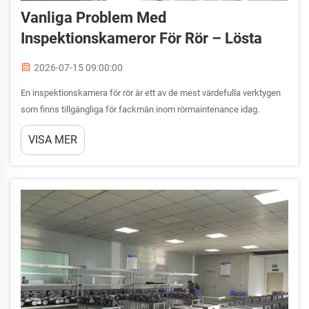
Vanliga Problem Med
Inspektionskameror För Rör – Lösta
2026-07-15 09:00:00
En inspektionskamera för rör är ett av de mest värdefulla verktygen
som finns tillgängliga för fackmän inom rörmaintenance idag.
Oavsett om du bedömer kommunala avloppssystem, industriella
VISA MER
rörsystem eller bostadsplumbingnätverk, är en inspektionskamera
för rör e...