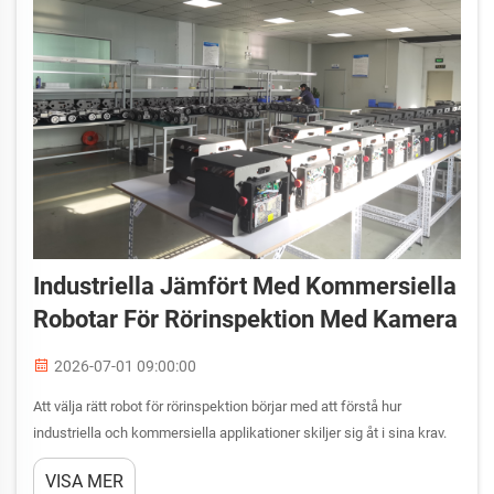
Industriella Jämfört Med Kommersiella
Robotar För Rörinspektion Med Kamera
2026-07-01 09:00:00
Att välja rätt robot för rörinspektion börjar med att förstå hur
industriella och kommersiella applikationer skiljer sig åt i sina krav.
En robot för rörinspektion som är utformad för ett kommunalt
VISA MER
avloppsnät ställs inför helt olika krav när det gäller tryck, rör...