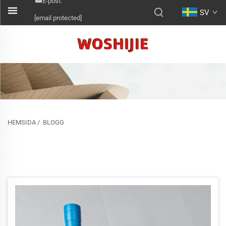
E-post:
SV
[email protected]
HEMSIDA
/
BLOGG