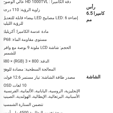
دقة الكاميرا : HD 1000TVL عالي الوضوح
رأس
زاوية الرؤية: 110 درجة
كاميرا 6.5
إضاءة LED: 6 مصابيح LED بيضاء قابلة للتعديل
مم
للرؤية الليلية
مادة عدسة الكاميرا: أكريليك
مستوى مقاومة الماء: IP68
الحجم: شاشة LCD ملونة 9 بوصة مع واقي
للشمس
الدقة: 800 × 3 (RGB) × 480
المعالجة السطحية: مضادة للوهج
الشاشة
مصدر طاقة الشاشة: تيار مستمر 12.6 فولت
10 لغات OSD:
الإنجليزية، الروسية، اليابانية، الألمانية، الفرنسية،
الأسبانية، البرتغالية، الإيطالية، الهولندية، الصينية
تتضمن الستارة الشمسية
سعة تخزين البطارية 4500 ملي أمبير