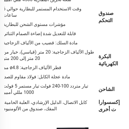
وقت الاستخدام المستمر للبطارية حوالي 6
صندوق
ساعات
التحكم
مؤشرات مستوى الشحن للبطارية
قابلة للتعديل شدة إضاءة الصمام الثنائي
مادة السلك: قضيب من الألياف الزجاجية
طول الألياف الزجاجية: 20 متر (قياسي)، خيار من
البكرة
20 متر إلى 200 متر
الكهربائية
قطر الألياف الزجاجية: ø4.8 مم
مادة عجلة الكابل: فولاذ مقاوم للصدأ
تيار متردد 100-240 فولت تيار مستمر 5 فولت
الشاحن
1000 مللي أمبير
إكسسوارا
كابل الاتصال، الدليل الإرشادي، العلبة الحامية،
المفك، صندوق من الألومنيوم
ت أخرى