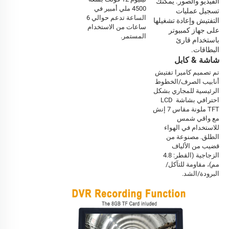
الفيديو والصور. يمكنك 
4500 ملي أمبير في 
تسجيل عمليات 
الساعة تدعم حوالي 6 
التفتيش وإعادة تشغيلها 
ساعات من الاستخدام 
على جهاز كمبيوتر 
المستمر. 
باستخدام قارئ 
البطاقات. 
شاشة & كابل
تم تصميم كاميرا تفتيش 
أنابيب الصرف/الخطوط 
الرئيسية للمجاري بشكل 
احترافي بشاشة LCD 
TFT ملونة مقاس 7 إنش 
مع واقي شمس 
للاستخدام في الهواء 
الطلق. مصنوعة من 
قضيب من الألياف 
الزجاجية (القطر: 4.8 
مم)، مقاومة للتآكل/
البرودة/الشد. 