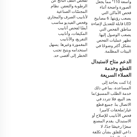
لفحص التلف الناتج عن 
واسعة 110° مما يجعل 
الرطوبة والتعفن. نظام 
الصورة واضحة أثناء 
المجسّات الصناعية 
فحص الأماكن التي 
لأنابيب الصرف والمجاري 
يصعب رؤيتها. 6 مصابيح 
وفحص الفيديو مناسب 
LED قابلة للتعديل لإضاءة 
أيضًا لفحص أنابيب 
مناطق الفحص التي 
المكيفات، وأنابيب 
يصعب الوصول إليها. 
التفريغ، والأنابيب 
تظهر عمليات الفحص 
المغمورة وغيرها. يسهل 
بشكل أكثر وضوحًا في 
استخدامه ويتيح تجنب 
البيئات المظلمة. 
الخطر إلى أقصى حد. 
الدعم متاح لاستبدال
القطع وخدمة
العملاء السريعة
إذا كنت بحاجة إلى 
المساعدة، بما في ذلك 
خدمة الطلب المسبق/ما 
بعد البيع، فلا تتردد في 
الاتصال بنا. جميع قطع 
غيار/ملحقات كاميرا 
فحص الأنابيب للإصلاح أو 
الاستبدال، يقدم المصنع 
سعرًا رخيصًا جدًا، لا 
داعي للقلق بشأن تكلفة 