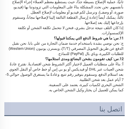
ثانيًا، عملية الإصلاح بسيطة جدًا، حيث يستطيع معظم العملاء إجراء الإصلاح 
بأنفسهم. نحن نحدد المشكلة بناءً على المعلومات التي تزودوننا بها (فيديو، 
صورة، أو وصف)، ونرسل لكم فيديو أو معلومات لإصلاح العطل. 
ثالثاً، يمكنك أيضاً إعادة إرسال القطعة التالفة إلينا لإصلاحها مجاناً، وسنقوم 
بإرجاعها إليك بعد إصلاحها. 
إذا كان التلف نتيجة تدخل بشري، فنحن لا نتحمل تكلفة الشحن أو تكلفة 
الإكسسوارات. 
11.س: ما هي شروط الدفع التي يمكننا قبولها؟ 
ج: نحن نوصي بشدة باستخدام خدمة ضمان التجارة من علي بابا. نحن نقبل 
الدفع عن طريق التحويل المصرفي (T/T)، ويسترن يونيون (Western Union) 
للطلبات الكبيرة، وباي بال (PayPal) للنماذج. 
12.س: كيف تقومون بشحن البضائع ومدى استلامها؟ 
أ: بناءً على متطلبات العميل لاختيار أكثر الشروط شحن اقتصاديةً. نقترح عادةً 
شحن العينات عبر DHL أو فيديكس أو يو بي إس أو خط خاص أو النقل الجوي 
بعد استلام الدفع، وسنقوم بتوفير رقم تتبع. وعادةً ما يستغرق الوصول حوالي 5-
7 أيام عمل بعد شحن الطلبية. 
الشحن البحري لكميات كبيرة، يعتمد على السفينة. 
كما يمكن للعميل أن يختار وكيل الشحن الخاص به. 
اتصل بنا
نظام كاميرا فحص أنابيب الصرف الصناعية الجديدة ٧ بوصة DVR ٤٥٠٠ ملي 