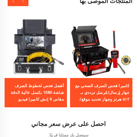
المنتجات الموصى بها
كاميرا فحص الصرف الصحي مع
أفضل فحص لخطوط الصرف
جهاز إرسال/مُرسل ترددي بـ
شاشة 1080 بكسل عالية الدقة
٥١٢ هرتز وجهاز تحديد موقع/
مقاس 9 إنش كاميرا فيديو
استقبال، وكاميرا تصريف مزودة
للأنابيب 23 مم مع تسجيل فيديو
بشاشة لمس بدقة ١٠٨٠ بكسل
بسعة 16 جيجا بايت ومزودة
مقاس ١٠,١ بوصة وعدّاد بالأمتار
بخاصية OEM
احصل على عرض سعر مجاني
وسعة تسجيل صوتي ومرئي تبلغ
١٦ غيغابايت لفحص الأنابيب
سيتصل بك ممثلنا قريبًا.