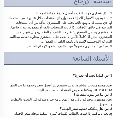
سياسة الإرجاع
1. نبذل قصارى جهدنا لتقديم أفضل خدمة ممكنة لعملائنا. 
2.سنقوم برد الأموال لك إذا قمت بإرجاع المنتجات خلال 15 يومًا من استلامك 
لها لأي سبب كان. ومع ذلك، يجب على المشتري التأكد من أن المنتجات 
المرتدة في حالتها الأصلية. إذا كانت المنتجات تالفة أو مفقودة عند إرجاعها، 
فالمشتري يتحمل المسؤولية عن هذا التلف أو الفقدان، ولن نقوم بمنح 
المشتري استردادًا كاملاً للأموال. يجب على المشتري محاولة تقديم مطالبة 
للشركة اللوجستية لاسترداد تكلفة التلف أو الفقدان. 
3. سيكون المشتري مسؤولاً عن تكاليف الشحن لإرجاع العناصر. 
الأسئلة الشائعة
1. 
س: 
لماذا يجب أن تختارنا؟ 
نحن مصنع مبيعات مباشرة، لذلك سنقدم لك أفضل سعر وخدمة ما بعد البيع. 
ODM & OEM. يمكننا تخصيص المنتجات حسب متطلباتك. 
2. س: ما هي ميزة منتجاتك؟ 
نحن مصنعون محترفون في هذا المجال مع خبرة طويلة في البحث والتطوير 
والتسويق. 
3. س: هل يمكنكم تقديم سعر الجملة؟ 
ج: نعم بالتأكيد. إذا قمت بالطلب بكميات كبيرة، يمكننا منحك سعر الجملة 