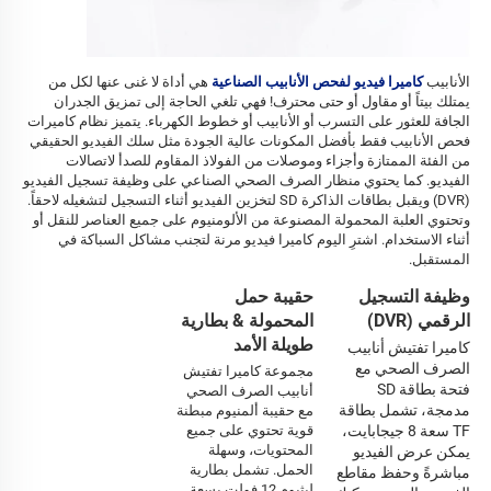
الأنابيب 
كاميرا فيديو لفحص الأنابيب الصناعية 
هي أداة لا غنى عنها لكل من 
يمتلك بيتاً أو مقاول أو حتى محترف! فهي تلغي الحاجة إلى تمزيق الجدران 
الجافة للعثور على التسرب أو الأنابيب أو خطوط الكهرباء. يتميز نظام كاميرات 
فحص الأنابيب فقط بأفضل المكونات عالية الجودة مثل سلك الفيديو الحقيقي 
من الفئة الممتازة وأجزاء وموصلات من الفولاذ المقاوم للصدأ لاتصالات 
الفيديو. كما يحتوي منظار الصرف الصحي الصناعي على وظيفة تسجيل الفيديو 
(DVR) ويقبل بطاقات الذاكرة SD لتخزين الفيديو أثناء التسجيل لتشغيله لاحقاً. 
وتحتوي العلبة المحمولة المصنوعة من الألومنيوم على جميع العناصر للنقل أو 
أثناء الاستخدام. اشترِ اليوم كاميرا فيديو مرنة لتجنب مشاكل السباكة في 
المستقبل. 
وظيفة التسجيل
حقيبة حمل
الرقمي (DVR)
المحمولة & بطارية
طويلة الأمد
كاميرا تفتيش أنابيب 
الصرف الصحي مع 
مجموعة كاميرا تفتيش 
فتحة بطاقة SD 
أنابيب الصرف الصحي 
مدمجة، تشمل بطاقة 
مع حقيبة ألمنيوم مبطنة 
TF سعة 8 جيجابايت، 
قوية تحتوي على جميع 
المحتويات، وسهلة 
يمكن عرض الفيديو 
الحمل. تشمل بطارية 
مباشرةً وحفظ مقاطع 
ليثيوم 12 فولت بسعة 