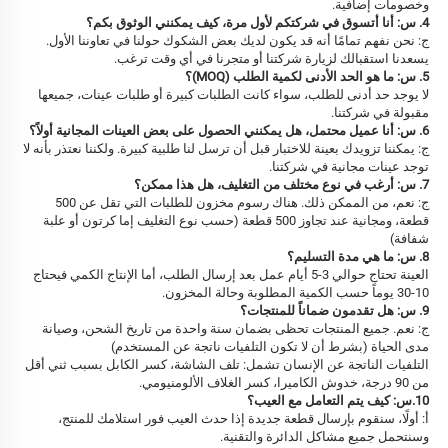
وخصومات إضافية. 
4. س: أنا أتسوق في شركتكم لأول مرة، كيف يمكنني الوثوق بكم؟ 
ج: نحن نفهم تمامًا أنه قد يكون لديك بعض الشكوك حولنا في تعاوننا الأول. 
يسعدنا استقبالك لزيارة شركتنا أو متجرنا في أي وقت ترغب. 
5. س: ما هو الحد الأدنى لكمية الطلب (MOQ)؟ 
لا يوجد حد أدنى للطلب، سواء كانت الطلبات كبيرة أو طلبات عينات، جميعها 
مقبولة في شركتنا. 
6. س: أنا عميل محتمل، هل يمكنني الحصول على بعض العينات المجانية أولاً؟ 
ج: يمكننا تزويدك بعينة للاختبار قبل أن ترسل لنا طلبية كبيرة. ولكننا نعتذر بأنه لا 
توجد عينات مجانية في شركتنا. 
7. س: أرغب في نوع مختلف من التغليف، هل هذا ممكن؟ 
ج: نعم، من الممكن ذلك. هناك رسوم مخزون للطلبات التي تقل عن 500 
قطعة، ومجانية عند تجاوز 500 قطعة (حسب نوع التغليف إما كرتون أو علبة 
شفافة) 
8. س: ما هي مدة التسليم؟ 
العينة تحتاج حوالي 3-5 أيام عمل بعد إرسال الطلب، أما الإنتاج الكمي فيحتاج 
10-30 يوماً حسب الكمية المطلوبة وحالة المخزون. 
9. س: هل تقدمون ضماناً للمنتجات؟ 
ج: نعم. جميع المنتجات تحظى بضمان سنة واحدة من تاريخ الشحن، وصيانة 
مدى الحياة (بشرط أن لا تكون التلفيات ناتجة عن المستخدم) 
التلفيات الناتجة عن الإنسان تشمل: تلف الشاشة، كسر الكابل بسبب ثني أقل 
من 90 درجة، خدوش الكاميرا، كسر الغلاف الألومنيومي. 
10.س: كيف يتم التعامل مع العيب؟ 
أ: أولًا، سنقوم بإرسال قطعة جديدة إذا حدث العيب فور استلامك للمنتج، 
وسنتحمل جميع مشاكل الدائرة والتقنية. 