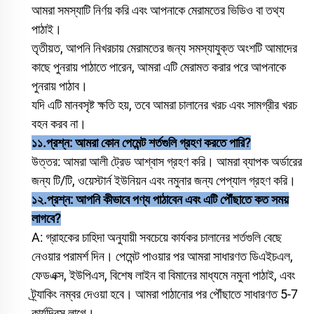
আমরা সমস্যাটি নির্ণয় করি এবং আপনাকে মেরামতের ভিডিও বা তথ্য
পাঠাই।
তৃতীয়ত, আপনি নিখরচায় মেরামতের জন্য সমস্যাযুক্ত অংশটি আমাদের
কাছে পুনরায় পাঠাতে পারেন, আমরা এটি মেরামত করার পরে আপনাকে
পুনরায় পাঠাব।
যদি এটি মানবসৃষ্ট ক্ষতি হয়, তবে আমরা চালানের খরচ এবং সামগ্রীর খরচ
বহন করব না।
১১.প্রশ্ন: আমরা কোন পেমেন্ট শর্তগুলি গ্রহণ করতে পারি?
উত্তর: আমরা আলী ট্রেড আশ্বাস গ্রহণ করি। আমরা ব্যাপক অর্ডারের
জন্য টি/টি, ওয়েস্টার্ন ইউনিয়ন এবং নমুনার জন্য পেপ্যাল গ্রহণ করি।
১২.প্রশ্ন: আপনি কীভাবে পণ্য পাঠাবেন এবং এটি পৌঁছাতে কত সময়
লাগবে?
A: গ্রাহকের চাহিদা অনুযায়ী সবচেয়ে কার্যকর চালানের শর্তগুলি বেছে
নেওয়ার পরামর্শ দিন। পেমেন্ট পাওয়ার পর আমরা সাধারণত ডিএইচএল,
ফেডএক্স, ইউপিএস, বিশেষ লাইন বা বিমানের মাধ্যমে নমুনা পাঠাই, এবং
ট্র্যাকিং নম্বর দেওয়া হবে। আমরা পাঠানোর পর পৌঁছাতে সাধারণত 5-7
কার্যদিবস লাগে।