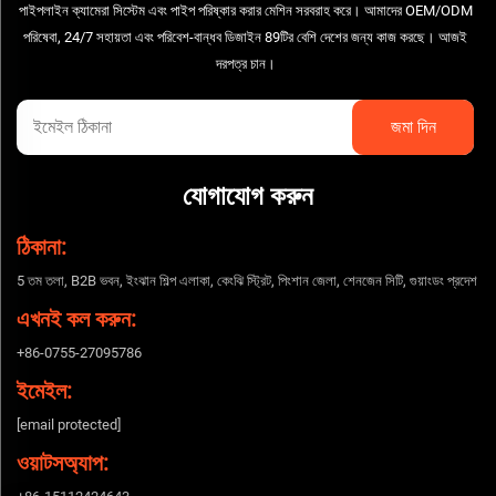
পাইপলাইন ক্যামেরা সিস্টেম এবং পাইপ পরিষ্কার করার মেশিন সরবরাহ করে। আমাদের OEM/ODM
পরিষেবা, 24/7 সহায়তা এবং পরিবেশ-বান্ধব ডিজাইন 89টির বেশি দেশের জন্য কাজ করছে। আজই
দরপত্র চান।
যোগাযোগ করুন
ঠিকানা:
5 তম তলা, B2B ভবন, ইংঝান শিল্প এলাকা, কেংঝি স্ট্রিট, পিংশান জেলা, শেনজেন সিটি, গুয়াংডং প্রদেশ
এখনই কল করুন:
+86-0755-27095786
ইমেইল:
[email protected]
ওয়াটসঅ্যাপ: