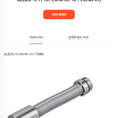
তথ্য জানতে
সারসংক্ষেপ
সুপারিশকৃত পণ্য
6LEDS সহ ক্যামেরা হেড 17MM