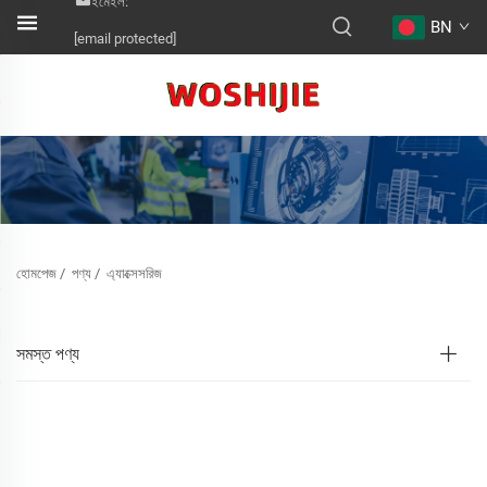
ইমেইল:
BN
[email protected]
হোমপেজ
/
পণ্য
/
এ্যাক্সেসরিজ
সমস্ত পণ্য