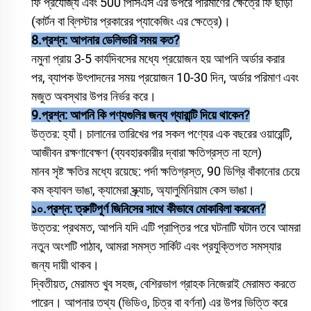
ফি প্রযোজ্য এবং 500 পিসিএস এর উপরে পরিমাণের ক্ষেত্রে ফি ছাড়া
(কার্টন বা ব্লিস্টার প্রকারের প্যাকেজিং এর ক্ষেত্রে)।
8.
প্রশ্ন:
আপনার ডেলিভারি সময় কত?
নমুনা প্রায় 3-5 কার্যদিবসের মধ্যে প্রয়োজন হয় আপনি অর্ডার করার
পর, ব্যাপক উৎপাদনের সময় প্রয়োজন 10-30 দিন, অর্ডার পরিমাণ এবং
মজুত অবস্থার উপর নির্ভর করে।
9.প্রশ্ন: আপনি কি পণ্যগুলির জন্য গ্যারান্টি দিয়ে থাকেন?
উত্তর: হ্যাঁ। চালানের তারিখের পর সকল পণ্যের এক বছরের ওয়ারেন্টি,
আজীবন রক্ষণাবেক্ষণ (ব্যবহারকারীর দ্বারা ক্ষতিগ্রস্ত না হলে)
মানব সৃষ্ট ক্ষতির মধ্যে রয়েছে: পর্দা ক্ষতিগ্রস্ত, 90 ডিগ্রি বাঁকানোর চেয়ে
কম ক্যাবল ভাঙা, ক্যামেরা স্ক্র্যাচ, অ্যালুমিনিয়াম কেস ভাঙা।
১০.প্রশ্ন: ত্রুটিপূর্ণ জিনিসের সাথে কীভাবে মোকাবিলা করবেন?
উত্তর: প্রথমত, আপনি যদি এটি প্রাপ্তির পরে ঘটনাটি ঘটান তবে আমরা
নতুন অংশটি পাঠাব, আমরা সমস্ত সার্কিট এবং প্রযুক্তিগত সমস্যার
জন্য দায়ী থাকব।
দ্বিতীয়ত, মেরামত খুব সহজ, বেশিরভাগ গ্রাহক নিজেরাই মেরামত করতে
পারেন। আপনার তথ্য (ভিডিও, চিত্র বা বর্ণনা) এর উপর ভিত্তি করে