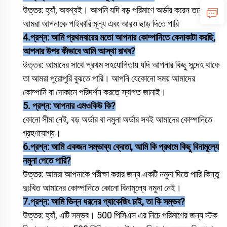
উত্তর: হ্যাঁ, অবশ্যই। আপনি যদি বড় পরিমাণে অর্ডার করেন তবে
আমরা আপনাকে পাইকারি মূল্য এবং আরও ছাড় দিতে পারি
4.প্রশ্ন: আমি প্রথমবারের মতো আপনার কোম্পানিতে কেনাকাটা করছি,
আপনার উপর কীভাবে আমি আস্থা রাখব?
উত্তর: আমাদের সাথে প্রথম সহযোগিতায় যদি আপনার কিছু সন্দেহ থাকে
তা আমরা পুরোপুরি বুঝতে পারি। আপনি যেকোনো সময় আমাদের
কোম্পানি বা দোকানে পরিদর্শন করতে স্বাগত জানাই।
5.
প্রশ্ন:
আপনার এমওকিউ কি?
কোনো সীমা নেই, বড় অর্ডার বা নমুনা অর্ডার সবই আমাদের কোম্পানিতে
গ্রহণযোগ্য।
6.প্রশ্ন: আমি একজন সম্ভাব্য ক্রেতা, আমি কি প্রথমে কিছু বিনামূল্যে
নমুনা পেতে পারি?
উত্তর: আমরা আপনাকে পরীক্ষা করার জন্য একটি নমুনা দিতে পারি কিন্তু
দুঃখিত আমাদের কোম্পানিতে কোনো বিনামূল্যে নমুনা নেই।
7.প্রশ্ন: আমি ভিন্ন ধরনের প্যাকেজিং চাই, তা কি সম্ভব?
উত্তর: হ্যাঁ, এটি সম্ভব। 500 পিসিএস এর নিচে পরিমাণের জন্য স্টক