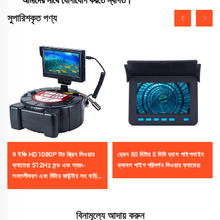
আমাদের সাথে যোগাযোগ করতে স্বাগত।
সুপারিশকৃত পণ্য
9 ইঞ্চি HD1080P টাচ স্ক্রিন সিওয়ার
ড্রেন 50 মিটার 5 মিমি ব্যাস পাইপলাইন
ক্যামেরা 512Hz সন্ড এবং স্বয়ং-
ক্যাবল পাইপ পরিদর্শন সিওয়ার ক্যামেরা
সমতলীকরণ এবং মিটার কাউন্টার সহ বাড়ির
পাইপলাইন পরিদর্শনের জন্য
বিনামূল্যে আদায় করুন