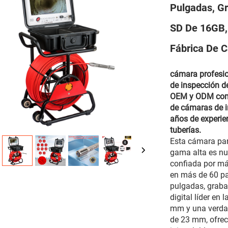
Pulgadas, Gr
SD De 16GB,
Fábrica De 
cámara profesio
de inspección d
OEM y ODM comp
de cámaras de i
años de experie
tuberías.
Esta cámara par
gama alta es nu
confiada por má
en más de 60 pa
pulgadas, graba
digital líder en 
mm y una verdad
de 23 mm, ofreci