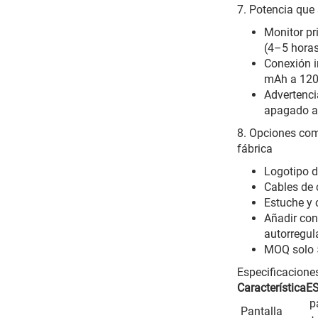
7. Potencia que 
Monitor pr
(4–5 hora
Conexión i
mAh a 120
Advertenci
apagado a
8. Opciones co
fábrica
Logotipo d
Cables de c
Estuche y 
Añadir con
autorregul
MOQ solo 
Especificacione
Característica
E
p
Pantalla