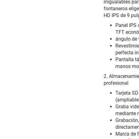
inigualables par
fontaneros elig
HD IPS de 9 pulg
Panel IPS 
TFT econó
ángulo de 
Revestimie
perfecta in
Pantalla t
manos moj
2. Almacenamie
profesional
Tarjeta SD
(ampliable
Graba vide
mediante 
Grabación,
directamen
Marca de f