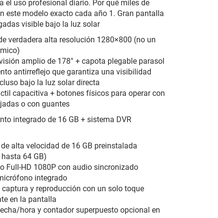
a el uso profesional diario. Por qué miles de
en este modelo exacto cada año 1. Gran pantalla
adas visible bajo la luz solar
de verdadera alta resolución 1280×800 (no un
mico)
visión amplio de 178° + capota plegable parasol
nto antirreflejo que garantiza una visibilidad
cluso bajo la luz solar directa
áctil capacitiva + botones físicos para operar con
adas o con guantes
nto integrado de 16 GB + sistema DVR
 de alta velocidad de 16 GB preinstalada
 hasta 64 GB)
o Full-HD 1080P con audio sincronizado
micrófono integrado
 captura y reproducción con un solo toque
te en la pantalla
echa/hora y contador superpuesto opcional en