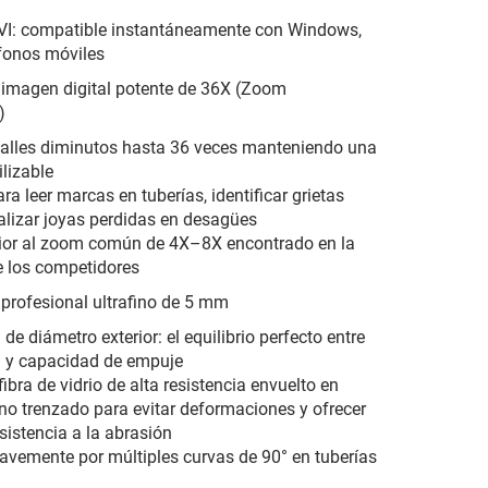
VI: compatible instantáneamente con Windows,
fonos móviles
 imagen digital potente de 36X (Zoom
)
alles diminutos hasta 36 veces manteniendo una
ilizable
ra leer marcas en tuberías, identificar grietas
calizar joyas perdidas en desagües
ior al zoom común de 4X–8X encontrado en la
 los competidores
e profesional ultrafino de 5 mm
e diámetro exterior: el equilibrio perfecto entre
ad y capacidad de empuje
ibra de vidrio de alta resistencia envuelto en
eno trenzado para evitar deformaciones y ofrecer
istencia a la abrasión
vemente por múltiples curvas de 90° en tuberías