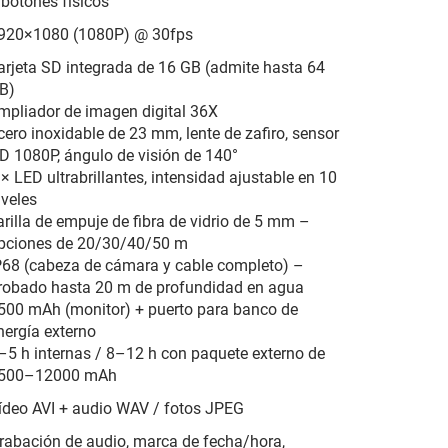
 botones físicos
920×1080 (1080P) @ 30fps
arjeta SD integrada de 16 GB (admite hasta 64
B)
mpliador de imagen digital 36X
cero inoxidable de 23 mm, lente de zafiro, sensor
D 1080P, ángulo de visión de 140°
 × LED ultrabrillantes, intensidad ajustable en 10
iveles
arilla de empuje de fibra de vidrio de 5 mm –
pciones de 20/30/40/50 m
P68 (cabeza de cámara y cable completo) –
robado hasta 20 m de profundidad en agua
500 mAh (monitor) + puerto para banco de
nergía externo
–5 h internas / 8–12 h con paquete externo de
500–12000 mAh
ídeo AVI + audio WAV / fotos JPEG
rabación de audio, marca de fecha/hora,