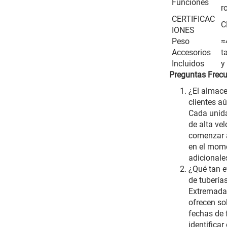
Funciones
r
CERTIFICAC
C
IONES
Peso
≈
Accesorios
t
Incluidos
y
Preguntas Frec
¿El almace
clientes a
Cada unida
de alta ve
comenzar a
en el mome
adicionale
¿Qué tan e
de tubería
Extremadam
ofrecen so
fechas de 
identificar