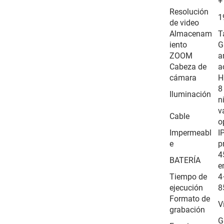
+
Resolución
1
de video
Almacenam
T
iento
G
ZOOM
a
Cabeza de
a
cámara
H
8
Iluminación
n
v
Cable
o
Impermeabl
I
e
p
4
BATERÍA
e
Tiempo de
4
ejecución
8
Formato de
V
grabación
G