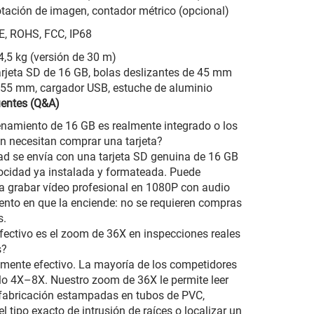
otación de imagen, contador métrico (opcional)
E, ROHS, FCC, IP68
4,5 kg (versión de 30 m)
arjeta SD de 16 GB, bolas deslizantes de 45 mm
 55 mm, cargador USB, estuche de aluminio
uentes (Q&A)
namiento de 16 GB es realmente integrado o los
ún necesitan comprar una tarjeta?
d se envía con una tarjeta SD genuina de 16 GB
locidad ya instalada y formateada. Puede
 grabar vídeo profesional en 1080P con audio
nto en que la enciende: no se requieren compras
s.
fectivo es el zoom de 36X en inspecciones reales
s?
ente efectivo. La mayoría de los competidores
lo 4X–8X. Nuestro zoom de 36X le permite leer
fabricación estampadas en tubos de PVC,
 el tipo exacto de intrusión de raíces o localizar un