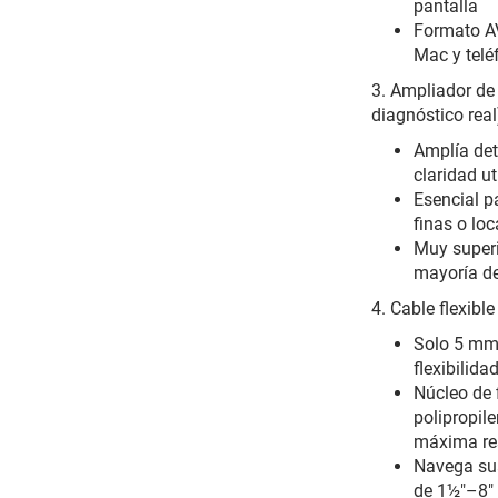
pantalla
Formato A
Mac y telé
3. Ampliador de
diagnóstico real
Amplía det
claridad ut
Esencial pa
finas o lo
Muy super
mayoría de
4. Cable flexibl
Solo 5 mm d
flexibilid
Núcleo de f
polipropil
máxima res
Navega sua
de 1½″–8″