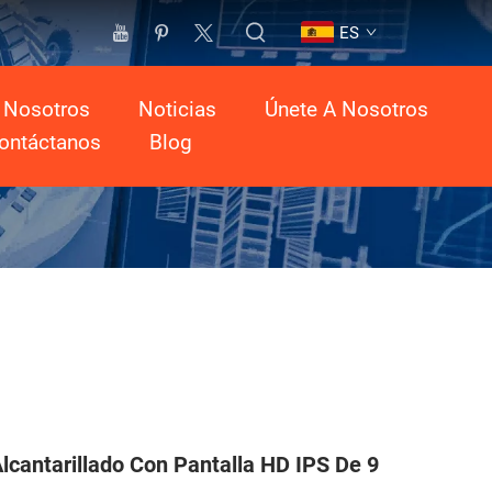
ES
 Nosotros
Noticias
Únete A Nosotros
ontáctanos
Blog
cantarillado Con Pantalla HD IPS De 9