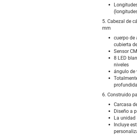
Longitudes
(longitude
5. Cabezal de c
mm
cuerpo de 
cubierta de
Sensor CM
8 LED blan
niveles
ángulo de 
Totalmente
profundida
6. Construido pa
Carcasa de
Diseño a p
La unidad 
Incluye es
personali