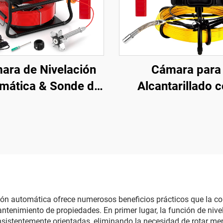
ara de Nivelación
Cámara para
mática & Sonde de
Alcantarillado 
Hz & Localizador
Localizador de 51
ara Tuberías de
Pulgadas, Pantall
cantarillado con
1080P con DVR
alla Táctil de 10.1
16GB, Grabación
lgadas, Medidor
Video, Cámara 
tador, Cámara de
Inspección de Tub
ección de Tuberías,
con 12 LEDs Ajust
ión automática ofrece numerosos beneficios prácticos que la co
tenimiento de propiedades. En primer lugar, la función de nive
ta de 16GB, Cámara
para Líneas d
sistentemente orientadas, eliminando la necesidad de rotar men