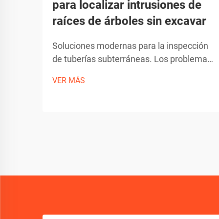
para localizar intrusiones de
raíces de árboles sin excavar
Soluciones modernas para la inspección
de tuberías subterráneas. Los problemas
en tuberías subterráneas pueden ser la
VER MÁS
peor pesadilla para un propietario,
especialmente al tratar con raíces de
árboles invasoras. Afortunadamente, la
tecnología avanzada ha revolucionado la
forma en que detectamos y
diagnosticamos estos problemas...