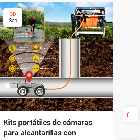
30
3
Sep
Se
Kits portátiles de cámaras
Có
para alcantarillas con
fon