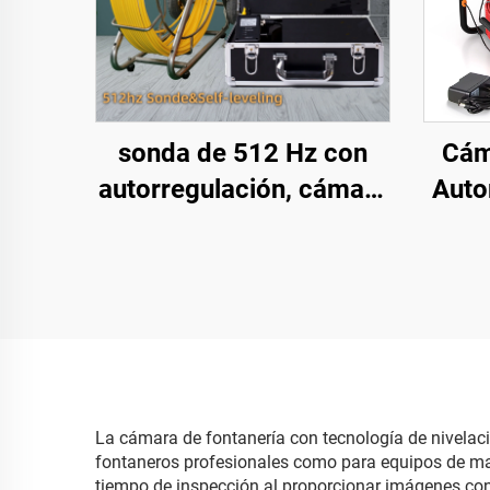
sonda de 512 Hz con
Cám
autorregulación, cámara
Auto
de alcantarillado de 200
512
m con cabeza de 1080P,
p
pantalla de 9 pulgadas,
Al
cámara de inspección
Pant
de tuberías con video
Pu
resistente al agua IP68,
Con
precio de fábrica
Insp
La cámara de fontanería con tecnología de nivelac
fontaneros profesionales como para equipos de man
Tarje
tiempo de inspección al proporcionar imágenes con