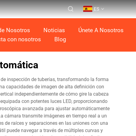
ES
de Nosotros
Noticias
Únete A Nosotros
ta con nosotros
Blog
utomática
 de inspección de tuberías, transformando la forma
ina capacidades de imagen de alta definición con
ertical independientemente de cómo gire la cabeza
e equipada con potentes luces LED, proporcionando
 giroscópica avanzada para ajustar automáticamente
 La cámara transmite imágenes en tiempo real a un
nes de raíces y separaciones en las uniones con una
til puede navegar a través de múltiples curvas y