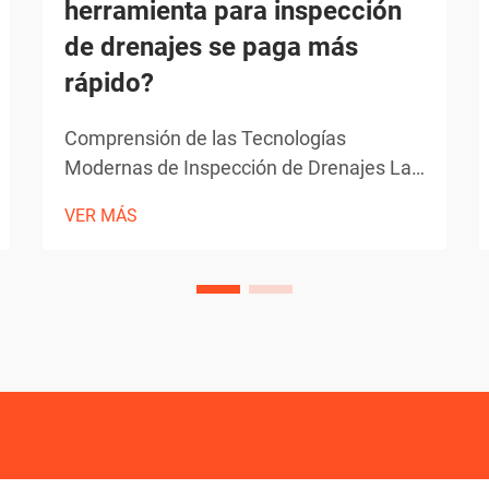
herramienta para inspección
de drenajes se paga más
rápido?
Comprensión de las Tecnologías
Modernas de Inspección de Drenajes La
industria de la fontanería ha
VER MÁS
evolucionado dramáticamente con los
avances tecnológicos, particularmente
en los métodos de inspección de
drenajes. Hoy en día, los profesionales
deben elegir entre varillas tradicionales y
sistemas sofisticados...