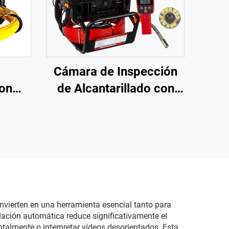
Cámara de Inspección
con
de Alcantarillado con
2Hz, 9
Sonda/Transmisor
a HD
512Hz +
 de
Localizador/Receptor,
 de
Cámara de Drenaje con
de
Pantalla Táctil 10.1
erías
Pulgadas 1080P con
ables
Contador de Metros y
nvierten en una herramienta esencial tanto para
lación automática reduce significativamente el
e
Grabación de
talmente o interpretar vídeos desorientados. Esta