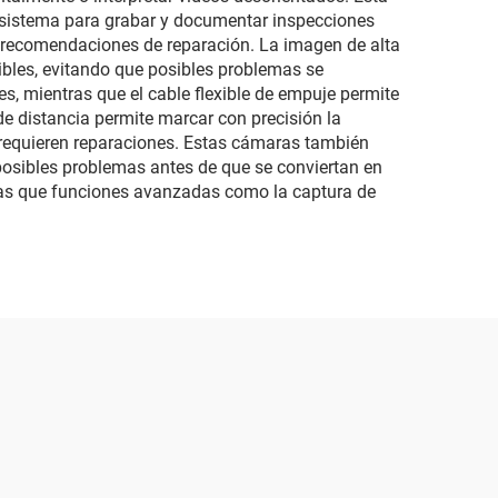
o
Audio+Video de 16GB
 sistema para grabar y documentar inspecciones
o recomendaciones de reparación. La imagen de alta
para Inspección de
bles, evitando que posibles problemas se
Tuberías
s, mientras que el cable flexible de empuje permite
e distancia permite marcar con precisión la
 requieren reparaciones. Estas cámaras también
 posibles problemas antes de que se conviertan en
tras que funciones avanzadas como la captura de