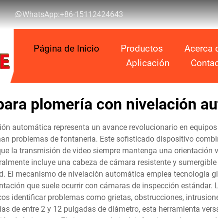
WhatsApp:
+86-15112424643
Página de Inicio
Productos
Acerca 
Aplicación
Contac
ara plomería con nivelación a
ión automática representa un avance revolucionario en equipos
nan problemas de fontanería. Este sofisticado dispositivo comb
que la transmisión de video siempre mantenga una orientación v
neralmente incluye una cabeza de cámara resistente y sumergibl
dad. El mecanismo de nivelación automática emplea tecnología
ientación que suele ocurrir con cámaras de inspección estándar.
icos identificar problemas como grietas, obstrucciones, intrusio
ías de entre 2 y 12 pulgadas de diámetro, esta herramienta versá