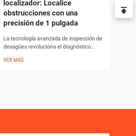
localizador: Localice
en 
obstrucciones con una
Tecn
precisión de 1 pulgada
diag
adiv
La tecnología avanzada de inspección de
VER
font
desagües revoluciona el diagnóstico
tecn
subterráneo. La evolución de los
font
VER MÁS
diagnósticos de fontanería ha dado un
que 
salto cuántico con la introducción de
solu
tecnología sofisticada de cámaras para
llev
alcantarillas. Estos dispositivos de última
generación han transformado...