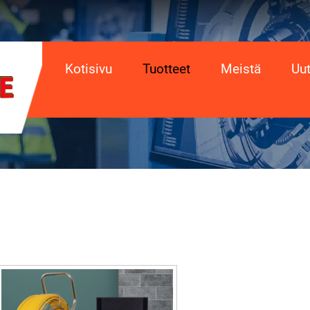
Kotisivu
Tuotteet
Meistä
Uut