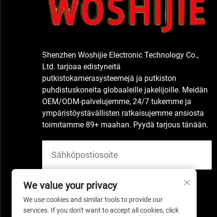
Shenzhen Woshijie Electronic Technology Co.,
Ltd. tarjoaa edistyneitä
putkistokamerasysteemejä ja putkiston
puhdistuskoneita globaaleille jakelijoille. Meidän
OEM/ODM-palvelujemme, 24/7 tukemme ja
ympäristöystävällisten ratkaisujemme ansiosta
toimitamme 89+ maahan. Pyydä tarjous tänään.
We value your privacy
We use cookies and similar tools to provide our
services. If you don't want to accept all cookies, click