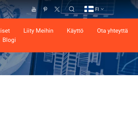
FI
iset
Liity Meihin
Käyttö
Ota yhteyttä
Blogi