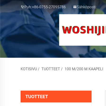
Puh:
+86-0755-27095786
Sähköposti:
KOTISIVU
/
TUOTTEET
/
100 M/200 M KAAPELI
TUOTTEET