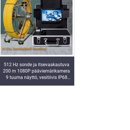
512 Hz sonde ja itsevaakautuva
200 m 1080P pääviemärikamera
9 tuuma näyttö, vesitiivis IP68
putkivideon tarkastuskamera
tehtaan hintaan