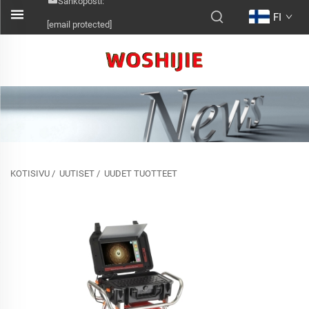
Sähköposti:
FI
[email protected]
KOTISIVU
/
UUTISET
/
UUDET TUOTTEET