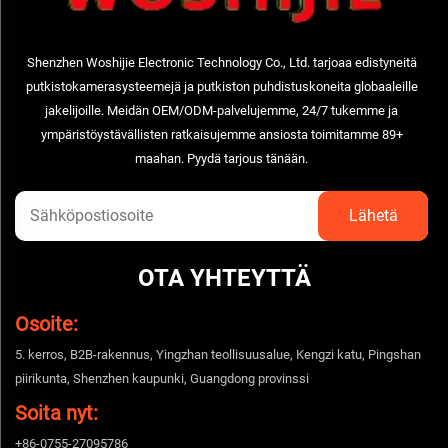
Shenzhen Woshijie Electronic Technology Co., Ltd. tarjoaa edistyneitä
putkistokamerasysteemejä ja putkiston puhdistuskoneita globaaleille
jakelijoille. Meidän OEM/ODM-palvelujemme, 24/7 tukemme ja
ympäristöystävällisten ratkaisujemme ansiosta toimitamme 89+
maahan. Pyydä tarjous tänään.
OTA YHTEYTTÄ
Osoite:
5. kerros, B2B-rakennus, Yingzhan teollisuusalue, Kengzi katu, Pingshan
piirikunta, Shenzhen kaupunki, Guangdong provinssi
Soita nyt:
+86-0755-27095786