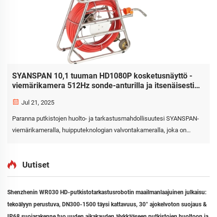
SYANSPAN 10,1 tuuman HD1080P kosketusnäyttö -
viemärikamera 512Hz sonde-anturilla ja itsenäisesti
tasapainottavalla toiminnolla.
Jul 21, 2025
Paranna putkistojen huolto- ja tarkastusmahdollisuutesi SYANSPAN-
viemärikameralla, huipputeknologian valvontakameralla, joka on
suunniteltu ammattimaisille putkistomestareille, puhdistusyrityksille,
sähkökauppiaille ja jakelijoille. Kamera on varustettu 512Hz sonde-
Uutiset
anturilla, se...
Shenzhenin WR030 HD-putkistotarkastusrobotin maailmanlaajuinen julkaisu:
tekoälyyn perustuva, DN300-1500 täysi kattavuus, 30° ajokelvoton suojaus &
IP68 suojarakenne tuo uuden aikakauden älykkääseen putkistojen huoltoon ja