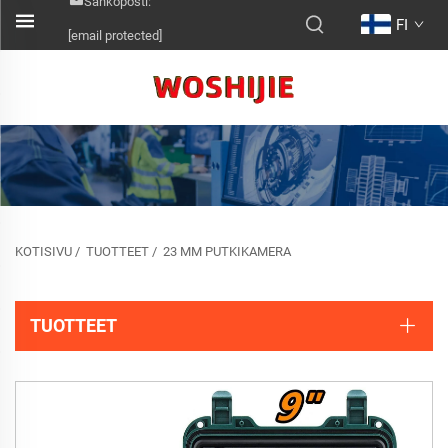
Sähköposti:
FI
[email protected]
KOTISIVU
/
TUOTTEET
/
23 MM PUTKIKAMERA
TUOTTEET