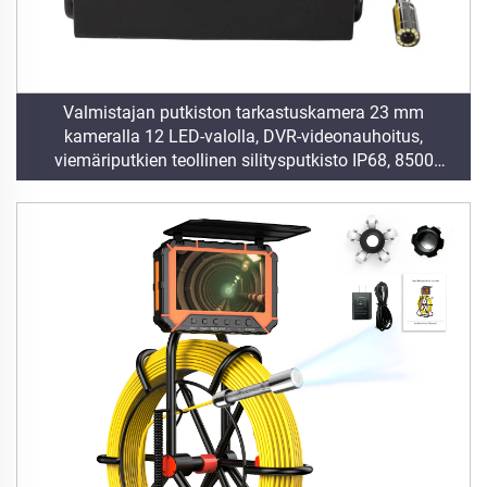
Valmistajan putkiston tarkastuskamera 23 mm
kameralla 12 LED-valolla, DVR-videonauhoitus,
viemäriputkien teollinen silitysputkisto IP68, 8500
mAh:n akku ammattimaisiin putkistoihin