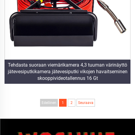
Tehdasta suoraan viemärikamera 4,3 tuuman värinäyttö
jätevesiputkikamera jätevesiputki vikojen havaitseminen
skooppivideotallennus 16 Gt
Edellinen
1
2
Seuraava