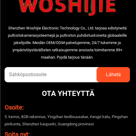
Shenzhen Woshijie Electronic Technology Co., Ltd. tarjoaa edistyneitä
putkistokamerasysteemejä ja putkiston puhdistuskoneita globaaleille
jakelijoille. Meidän OEM/ODM-palvelujemme, 24/7 tukemme ja
ympäristöystävällisten ratkaisujemme ansiosta toimitamme 89+
maahan. Pyydä tarjous tänään.
OTA YHTEYTTÄ
Osoite:
5. kerros, B2B-rakennus, Yingzhan teollisuusalue, Kengzi katu, Pingshan
piirikunta, Shenzhen kaupunki, Guangdong provinssi
Soita nyt: