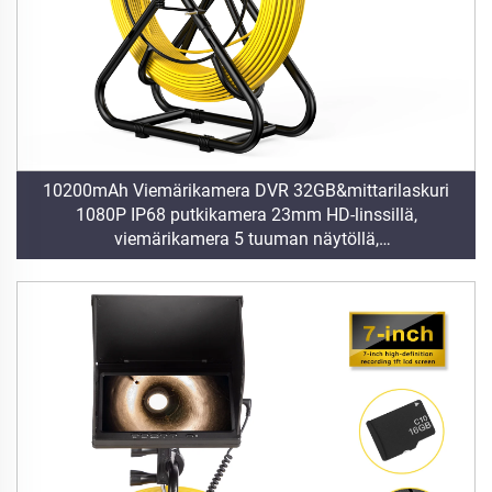
10200mAh Viemärikamera DVR 32GB&mittarilaskuri
1080P IP68 putkikamera 23mm HD-linssillä,
viemärikamera 5 tuuman näytöllä,
10m/20m/30m/40m/50m valinnan mukaan