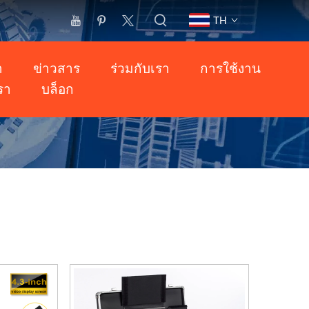
TH
า
ข่าวสาร
ร่วมกับเรา
การใช้งาน
รา
บล็อก