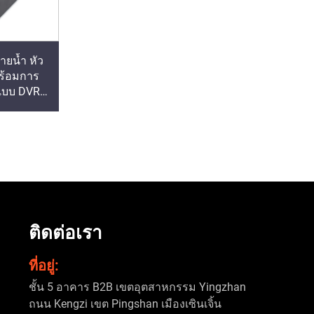
ยน้ำ หัว
ร้อมการ
งแบบ DVR
ับ IP68
ติดต่อเรา
ที่อยู่:
ชั้น 5 อาคาร B2B เขตอุตสาหกรรม Yingzhan
ถนน Kengzi เขต Pingshan เมืองเซินเจิ้น