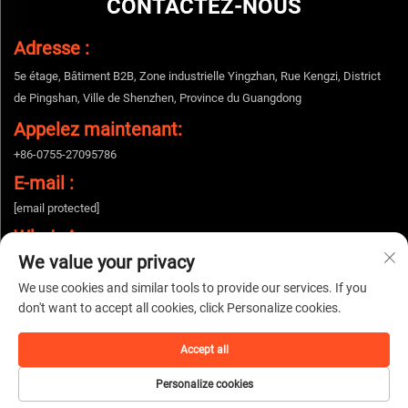
CONTACTEZ-NOUS
Adresse :
5e étage, Bâtiment B2B, Zone industrielle Yingzhan, Rue Kengzi, District
de Pingshan, Ville de Shenzhen, Province du Guangdong
Appelez maintenant:
+86-0755-27095786
E-mail :
[email protected]
WhatsApp :
We value your privacy
+86-15112424643
We use cookies and similar tools to provide our services. If you
don't want to accept all cookies, click Personalize cookies.
Droits d'auteur © 2025 China Shenzhen Woshijie Electronic Technology Co., Ltd.
Tous droits réservés. |
Politique de confidentialité
Accept all
Personalize cookies