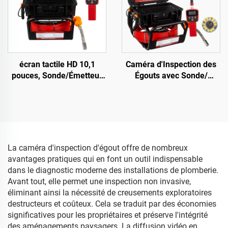
Enregistrement vidéo,
Câble 10/20/30/40/50 m
Endoscope
Optionnel
écran tactile HD 10,1
Caméra d'Inspection des
pouces, Sonde/Émetteur
Égouts avec Sonde/
512Hz, Endoscope pour
Émetteur 512 Hz et
canalisations d'égout et
Récepteur/Détecteur,
d'évacuation, Carte 16 Go,
Caméra d'Égout avec
Enregistrement vidéo et
Écran Tactile 10,1 Pouces
audio, Inspection de
1080P avec Compteur de
tuyauterie par caméra
Mètres Vidéo + Audio 16
La caméra d'inspection d'égout offre de nombreux
Go pour Inspection de
avantages pratiques qui en font un outil indispensable
Tuyauteries
dans le diagnostic moderne des installations de plomberie.
Avant tout, elle permet une inspection non invasive,
éliminant ainsi la nécessité de creusements exploratoires
destructeurs et coûteux. Cela se traduit par des économies
significatives pour les propriétaires et préserve l'intégrité
des aménagements paysagers. La diffusion vidéo en