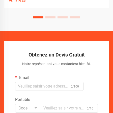
VOIR PLUS
professionnels doivent choisir entre les tiges de poussée
traditionnelles et des solutions plus sophistiquées...
Obtenez un Devis Gratuit
Notre représentant vous contactera bientôt.
Email
0/100
Portable
Code
0/16