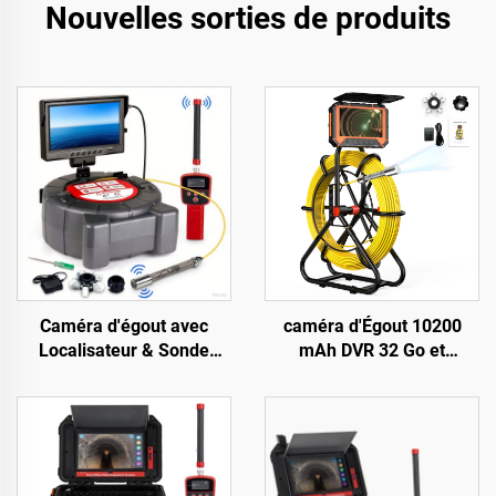
Nouvelles sorties de produits
Caméra d'égout avec
caméra d'Égout 10200
Localisateur & Sonde
mAh DVR 32 Go et
512Hz, Niveau
Compteur de Mètres
automatique, Compteur,
1080P IP68 Caméra de
Écran HD 9 pouces, Vente
Tuyau avec Objectif HD 23
en gros d'usine, Caméra
mm Caméra d'Évacuation
industrielle pour tuyaux,
avec Moniteur 5 pouces