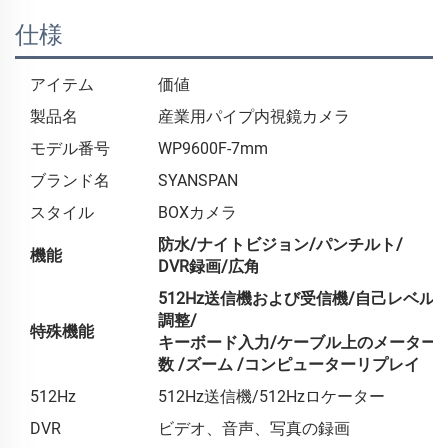
仕様
アイテム
価値
製品名
産業用パイプ内視鏡カメラ
モデル番号
WP9600F-7mm
ブランド名
SYANSPAN
スタイル
BOXカメラ
防水/ナイトビジョン/パンチルト/
機能
DVR録画/広角
512Hz送信機および受信機/自己レベル
調整/
特殊機能
キーボード入力/ケーブル上のメーター
数
/ズーム /コンピューターリプレイ
512Hz
512Hz送信機/512Hzロケーター
DVR
ビデオ、音声、写真の録画