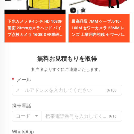
下水カメラ 9インチ HD 1080P
最高品質 7MM ケーブル10-
画面 23mmカメラヘッド パイ
100M セワーカメラ 23MM レ
プ点検カメラ 16GB DVR動画
ンズ 工業用内視鏡 セワーパイ
録画 20m／30m／40m／50m
プ点検システム 16GB DVRビ
デオ録画付き
無料お見積もりを取得
担当者よりすぐにご連絡いたします。
メール
0/100
携帯電話
コード
0/16
WhatsApp