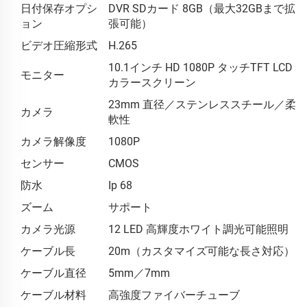
日付保存オプシ
DVR SDカード 8GB（最大32GBまで拡
ョン
張可能）
ビデオ圧縮形式
H.265
10.1インチ HD 1080P タッチTFT LCD
モニター
カラースクリーン
23mm 直径／ステンレススチール／柔
カメラ
軟性
カメラ解像度
1080P
センサー
CMOS
防水
Ip 68
ズーム
サポート
カメラ光源
12 LED 高輝度ホワイト調光可能照明
ケーブル長
20m（カスタマイズ可能な長さ対応）
ケーブル直径
5mm／7mm
ケーブル材料
高強度ファイバーチューブ