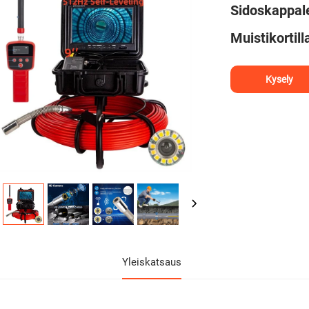
Sidoskappal
Muistikortil
Kysely
Yleiskatsaus