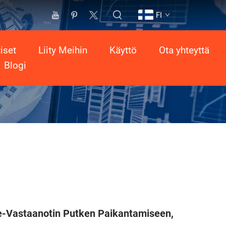
FI
iset
Liity Meihin
Käyttö
Ota yhteyttä
Blogi
-Vastaanotin Putken Paikantamiseen,