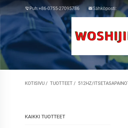
Puh:
+86-0755-27095786
Sähköposti:
KOTISIVU
/
TUOTTEET
/
512HZ/ITSETASAPAINO
KAIKKI TUOTTEET