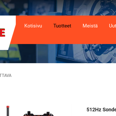
Kotisivu
Tuotteet
Meistä
Uut
TTAVA
512Hz Sonde