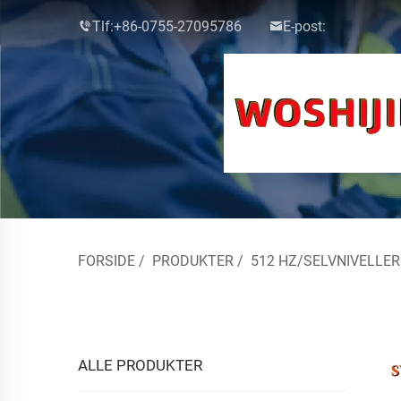
Tlf:
+86-0755-27095786
E-post:
FORSIDE
/
PRODUKTER
/
512 HZ/SELVNIVELLE
ALLE PRODUKTER