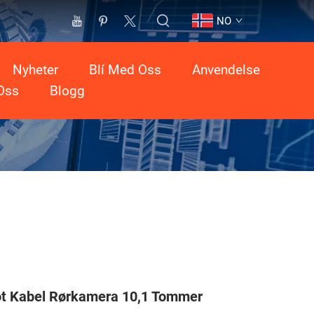
NO
Nyheter
Blí Med Oss
Anvendelse
Oss
Blogg
t Kabel Rørkamera 10,1 Tommer