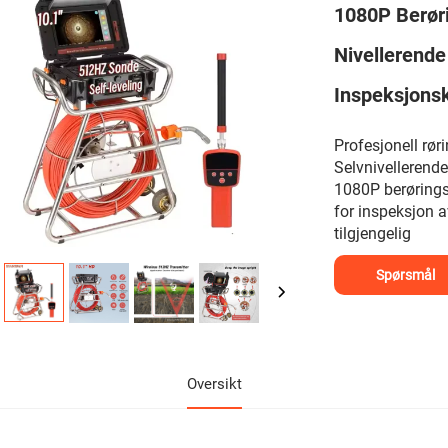
1080P Berør
Nivellerende
Inspeksjons
Profesjonell rør
Selvnivellerend
1080P berøringss
for inspeksjon 
tilgjengelig
Spørsmål
Oversikt