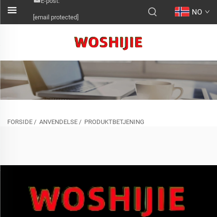
E-post:
NO
[email protected]
FORSIDE
/
ANVENDELSE
/
PRODUKTBETJENING