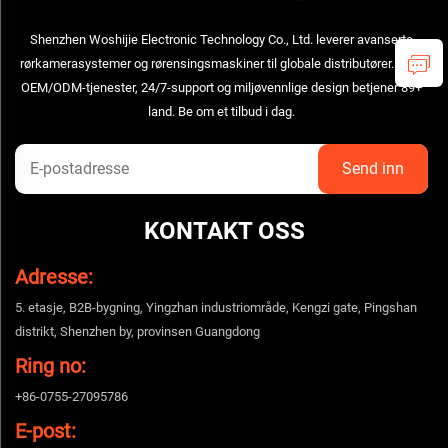
Shenzhen Woshijie Electronic Technology Co., Ltd. leverer avanserte
rørkamerasystemer og rørensingsmaskiner til globale distributører. Våre
OEM/ODM-tjenester, 24/7-support og miljøvennlige design betjener 89+
land. Be om et tilbud i dag.
KONTAKT OSS
Adresse:
5. etasje, B2B-bygning, Yingzhan industriområde, Kengzi gate, Pingshan
distrikt, Shenzhen by, provinsen Guangdong
Ring no:
+86-0755-27095786
E-post: