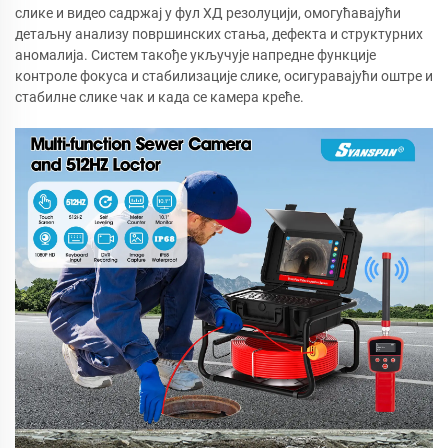
слике и видео садржај у фул ХД резолуцији, омогућавајући
детаљну анализу површинских стања, дефекта и структурних
аномалија. Систем такође укључује напредне функције
контроле фокуса и стабилизације слике, осигуравајући оштре и
стабилне слике чак и када се камера креће.