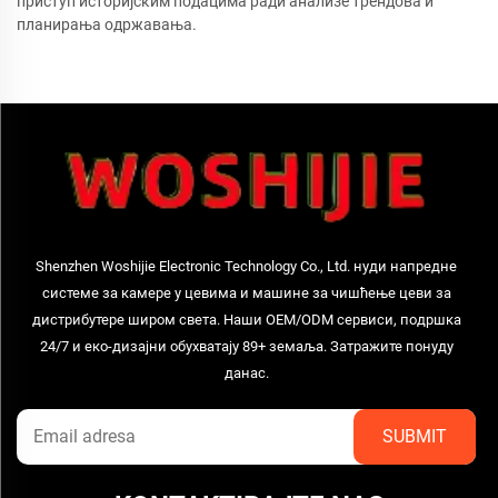
приступ историјским подацима ради анализе трендова и
планирања одржавања.
Shenzhen Woshijie Electronic Technology Co., Ltd. нуди напредне
системе за камере у цевима и машине за чишћење цеви за
дистрибутере широм света. Наши OEM/ODM сервиси, подршка
24/7 и еко-дизајни обухватају 89+ земаља. Затражите понуду
данас.