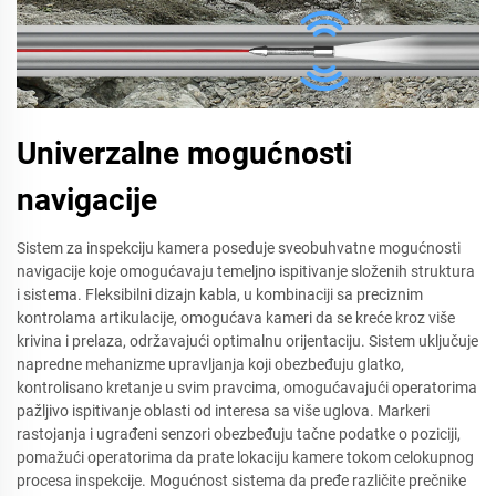
Univerzalne mogućnosti
navigacije
Sistem za inspekciju kamera poseduje sveobuhvatne mogućnosti
navigacije koje omogućavaju temeljno ispitivanje složenih struktura
i sistema. Fleksibilni dizajn kabla, u kombinaciji sa preciznim
kontrolama artikulacije, omogućava kameri da se kreće kroz više
krivina i prelaza, održavajući optimalnu orijentaciju. Sistem uključuje
napredne mehanizme upravljanja koji obezbeđuju glatko,
kontrolisano kretanje u svim pravcima, omogućavajući operatorima
pažljivo ispitivanje oblasti od interesa sa više uglova. Markeri
rastojanja i ugrađeni senzori obezbeđuju tačne podatke o poziciji,
pomažući operatorima da prate lokaciju kamere tokom celokupnog
procesa inspekcije. Mogućnost sistema da pređe različite prečnike