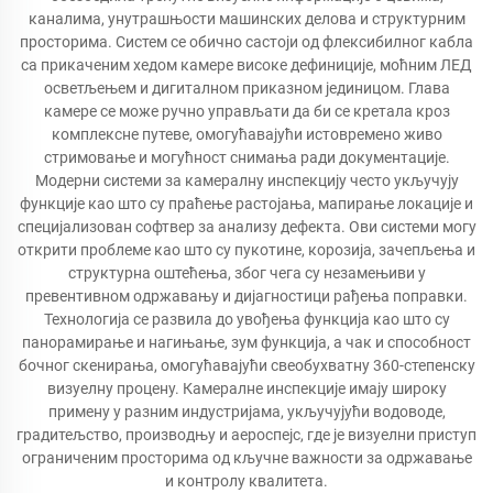
каналима, унутрашњости машинских делова и структурним
просторима. Систем се обично састоји од флексибилног кабла
са прикаченим хедом камере високе дефиниције, моћним ЛЕД
осветљењем и дигиталном приказном јединицом. Глава
камере се може ручно управљати да би се кретала кроз
комплексне путеве, омогућавајући истовремено живо
стримовање и могућност снимања ради документације.
Модерни системи за камералну инспекцију често укључују
функције као што су праћење растојања, мапирање локације и
специјализован софтвер за анализу дефекта. Ови системи могу
открити проблеме као што су пукотине, корозија, зачепљења и
структурна оштећења, због чега су незамењиви у
превентивном одржавању и дијагностици рађења поправки.
Технологија се развила до увођења функција као што су
панорамирање и нагињање, зум функција, а чак и способност
бочног скенирања, омогућавајући свеобухватну 360-степенску
визуелну процену. Камералне инспекције имају широку
примену у разним индустријама, укључујући водоводе,
градитељство, производњу и аероспејс, где је визуелни приступ
ограниченим просторима од кључне важности за одржавање
и контролу квалитета.