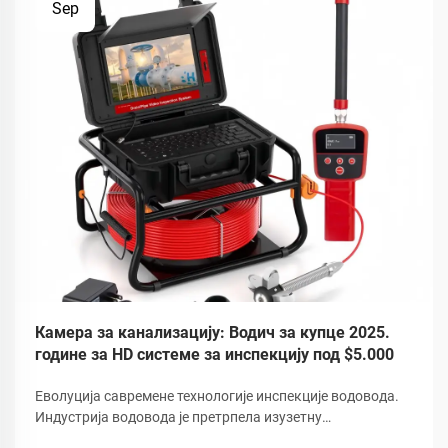
Sep
Камера за канализацију: Водич за купце 2025.
године за HD системе за инспекцију под $5.000
Еволуција савремене технологије инспекције водовода.
Индустрија водовода је претрпела изузетну
трансформацију услед развоја напредне технологије