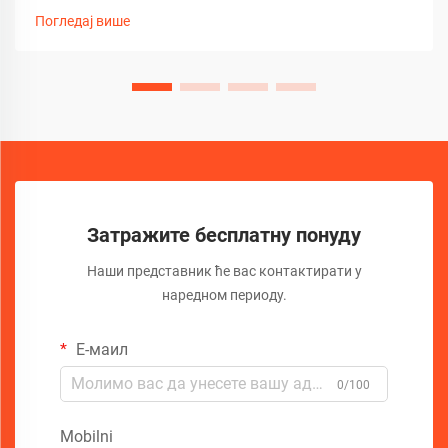
камера за канализацију. Ови софистицирани алати за
Погледај више
инспекцију револуционизовали су начин на који
стручњаци дијагностикују...
Затражите бесплатну понуду
Наши представник ће вас контактирати у
наредном периоду.
Е-маил
0/100
Mobilni