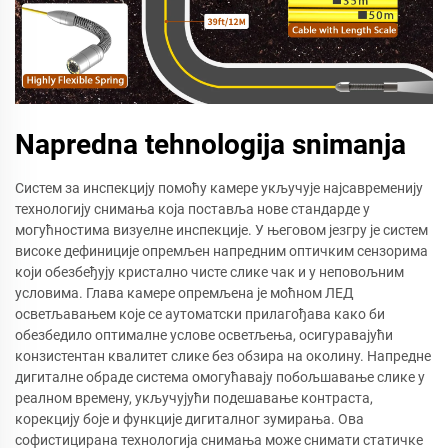
Napredna tehnologija snimanja
Систем за инспекцију помоћу камере укључује најсавременију
технологију снимања која поставља нове стандарде у
могућностима визуелне инспекције. У његовом језгру је систем
високе дефиниције опремљен напредним оптичким сензорима
који обезбеђују кристално чисте слике чак и у неповољним
условима. Глава камере опремљена је моћном ЛЕД
осветљавањем које се аутоматски прилагођава како би
обезбедило оптималне услове осветљења, осигуравајући
конзистентан квалитет слике без обзира на околину. Напредне
дигиталне обраде система омогућавају побољшавање слике у
реалном времену, укључујући подешавање контраста,
корекцију боје и функције дигиталног зумирања. Ова
софистицирана технологија снимања може снимати статичке