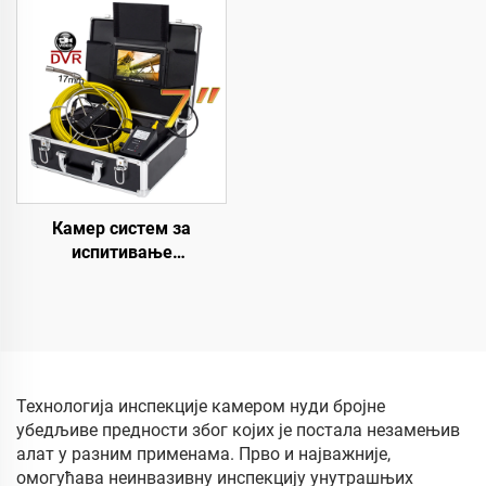
са батеријом од 10200
дренажна камера
mAh, 23 мм HD сочивом,
Водонепропусна IP68
дренажни камер систем
ендоскоп камера за
са 5 инча монитором,
инспекцију цеви
дужина кабла по избор:
10/20/30/40/50 метара
Камер систем за
испитивање
канализационих цеви 17
мм са главом за
снимање и 16 GB DVR
видео и аудио
снимањем, дренажни
цевни камер систем са
Технологија инспекције камером нуди бројне
IP68 водонепропусном
убедљиве предности због којих је постала незамењив
заштитом
алат у разним применама. Прво и најважније,
омогућава неинвазивну инспекцију унутрашњих