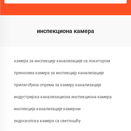
инспекциона камера
камера за инспекцију канализације са локатором
преносива камера за инспекцију канализације
прилагођена опрема за камеру канализације
индустријска канализациона инспекциона камера
инспекција канализације камером
ендоскопска камера са светлошћу