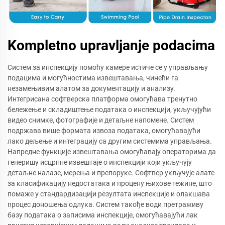
Kompletno upravljanje podacima
Систем за инспекцију помоћу камере истиче се у управљању
подацима и могућностима извештавања, чинећи га
незамењивим алатом за документацију и анализу.
Интегрисана софтверска платформа омогућава тренутно
бележење и складиштење података о инспекцији, укључујући
видео снимке, фотографије и детаљне напомене. Систем
подржава више формата извоза података, омогућавајући
лако дељење и интеграцију са другим системима управљања.
Напредне функције извештавања омогућавају операторима да
генеришу исцрпне извештаје о инспекцији који укључују
детаљне налазе, мерења и препоруке. Софтвер укључује алате
за класификацију недостатака и процену њихове тежине, што
помаже у стандардизацији резултата инспекције и олакшава
процес доношења одлука. Систем такође води претраживу
базу података о записима инспекције, омогућавајући лак