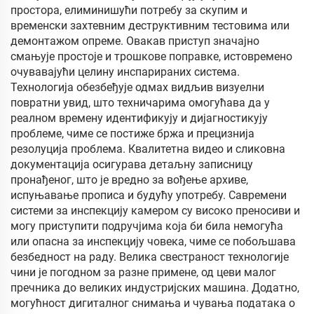
простора, елиминишући потребу за скупим и
временски захтевним деструктивним тестовима или
демонтажом опреме. Овакав приступ значајно
смањује простоје и трошкове поправке, истовремено
очувавајући целину инспарираних система.
Технологија обезбеђује одмах видљив визуелни
повратни увид, што техничарима омогућава да у
реалном времену идентификују и дијагностикују
проблеме, чиме се постиже бржа и прецизнија
резолуција проблема. Квалитетна видео и сликовна
документација осигурава детаљну записницу
пронађеног, што је вредно за вођење архиве,
испуњавање прописа и будућу употребу. Савремени
системи за инспекцију камером су високо преносиви и
могу приступити подручјима која би била немогућа
или опасна за инспекцију човека, чиме се побољшава
безбедност на раду. Велика свестраност технологије
чини је погодном за разне примене, од цеви малог
пречника до великих индустријских машина. Додатно,
могућност дигиталног снимања и чувања података о