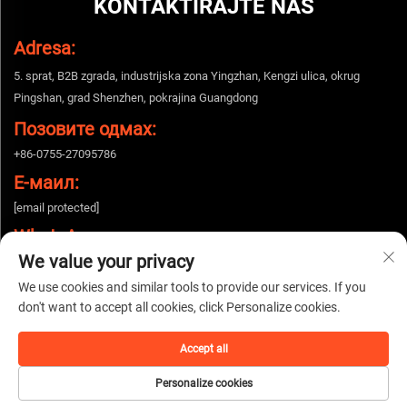
KONTAKTIRAJTE NAS
Adresa:
5. sprat, B2B zgrada, industrijska zona Yingzhan, Kengzi ulica, okrug
Pingshan, grad Shenzhen, pokrajina Guangdong
Позовите одмах:
+86-0755-27095786
Е-маил:
[email protected]
WhatsApp:
We value your privacy
+86-15112424643
We use cookies and similar tools to provide our services. If you
don't want to accept all cookies, click Personalize cookies.
Autorska prava © 2025 China Shenzhen Woshijie Electronic Technology Co.,
Ltd. Sva prava zadržana. |
Политика приватности
Accept all
Personalize cookies