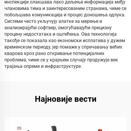
инспекцији олакшава лако дељење информација међу
члановима тима и заинтересованим странама, чиме се
побољшава комуникација и процес доношења одлука.
Системи често укључују алатке за мерење и
анализирајући софтвер, омогућавајући прецизну
процену недостатака и оштећења. Ова технологија
такође се показала као економски исплатива у дужем
временском периоду, јер помаже у спречавању већих
кварова кроз рано откривање потенцијалних
проблема, чиме се у крајњем случају продужује век
трајања опреме и инфраструктуре.
Најновије вести
25