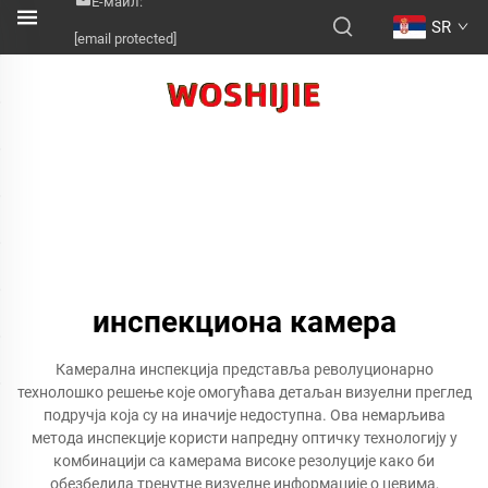
Е-маил:
SR
[email protected]
инспекциона камера
Камерална инспекција представља револуционарно
технолошко решење које омогућава детаљан визуелни преглед
подручја која су на иначије недоступна. Ова немарљива
метода инспекције користи напредну оптичку технологију у
комбинацији са камерама високе резолуције како би
обезбедила тренутне визуелне информације о цевима,