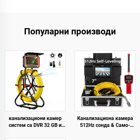
Популарни производи
канализациони камер
Канализациона камера
систем са DVR 32 GB и
512Hz сонда & Само-
бројачем метара, 1080P,
нивелирајућа 7 инча HD
IP68 цевни камер систем
екран DVR 16GB