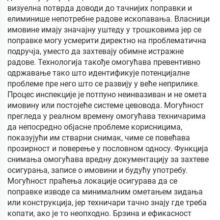
визуелна потврда доводи до тачнијих поправки и
елиминише непотребне радове ископавања. Власници
имовине имају значајну уштеду у трошковима јер се
поправке могу усмерити директно на проблематична
подручја, уместо да захтевају обимне истражне
радове. Технологија такође омогућава превентивно
одржавање тако што идентификује потенцијалне
проблеме пре него што се развију у веће неприлике.
Процес инспекције је потпуно неинвазиван и не омета
имовину или постојеће системе цевовода. Могућност
прегледа у реалном времену омогућава техничарима
да непосредно објасне проблеме корисницима,
показујући им стварни снимак, чиме се повећава
прозирност и поверење у пословном односу. Функција
снимања омогућава вредну документацију за захтеве
осигурања, записе о имовини и будућу употребу.
Могућност праћења локације осигурава да се
поправке изводе са минималним ометањем зидања
или конструкција, јер техничари тачно знају где треба
копати, ако је то неопходно. Брзина и ефикасност