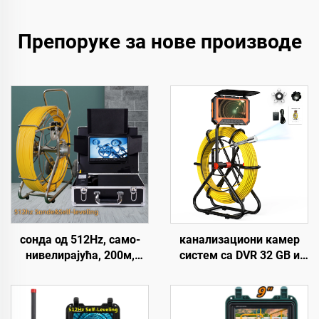
Препоруке за нове производе
сонда од 512Hz, само-
канализациони камер
нивелирајућа, 200м,
систем са DVR 32 GB и
1080P глава
бројачем метара, 1080P,
канализационе камере,
IP68 цевни камер систем
9 инчни екран,
са батеријом од 10200
водонепропусна камера
mAh, 23 мм HD сочивом,