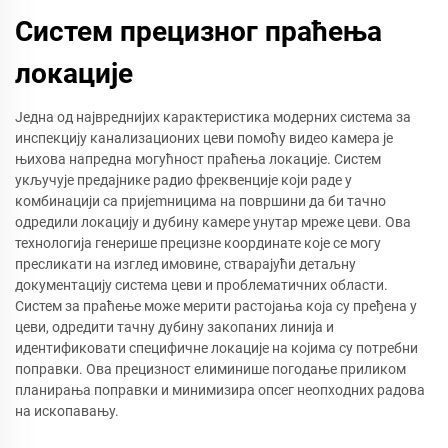
Систем прецизног праћења
локације
Једна од највреднијих карактеристика модерних система за
инспекцију канализационих цеви помоћу видео камера је
њихова напредна могућност праћења локације. Систем
укључује предајнике радио фреквенције који раде у
комбинацији са приjemницима на површини да би тачно
одредили локацију и дубину камере унутар мреже цеви. Ова
технологија генерише прецизне координате које се могу
пресликати на изглед имовине, стварајући детаљну
документацију система цеви и проблематичних области.
Систем за праћење може мерити растојања која су пређена у
цеви, одредити тачну дубину закопаних линија и
идентификовати специфичне локације на којима су потребни
поправки. Ова прецизност елиминише погодање приликом
планирања поправки и минимизира опсег неопходних радова
на ископавању.