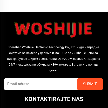
Shenzhen Woshijie Electronic Technology Co., Ltd. нуди напредне
системе за камере у цевима и машине за чишћење цеви за
дистрибутере широм света. Наши OEM/ODM сервиси, подршка
24/7 и еко-дизајни обухватају 89+ земаља. Затражите понуду
данас.
KONTAKTIRAJTE NAS