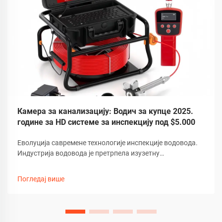
Камера за канализацију: Водич за купце 2025.
године за HD системе за инспекцију под $5.000
Еволуција савремене технологије инспекције водовода.
Индустрија водовода је претрпела изузетну
трансформацију услед развоја напредне технологије
камера за канализацију. Ови софистицирани алати за
Погледај више
инспекцију револуционизовали су начин на који
стручњаци дијагностикују...