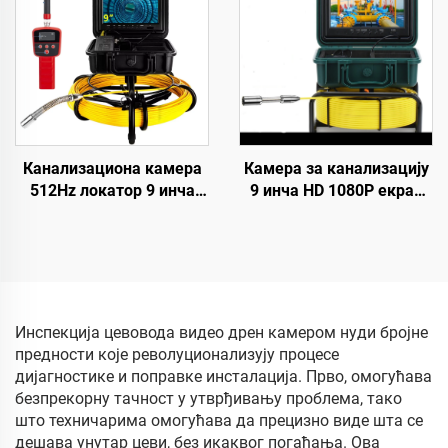
за видео инспекцију
дренажни камер систем
цеви, цена фабрике
са 5 инча монитором,
дужина кабла по избор:
10/20/30/40/50 метара
Канализациона камера
Камера за канализацију
512Hz локатор 9 инча
9 инча HD 1080P екран
1080P HD екран са 16GB
23MM глава камере
DVR видео снимање,
Инспекција цеви камера
камера за инспекцију
16GB DVR видеоснимак
цеви 12 регулажних LED-
20M/30M/40M/50M
ова за канализациону
линију
Инспекција цевовода видео дрен камером нуди бројне
предности које револуционализују процесе
дијагностике и поправке инсталација. Прво, омогућава
безпрекорну тачност у утврђивању проблема, тако
што техничарима омогућава да прецизно виде шта се
дешава унутар цеви, без икаквог погађања. Ова