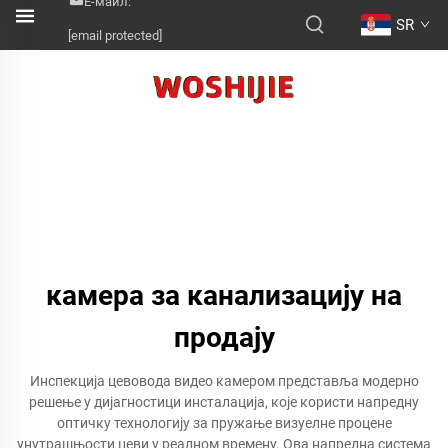
Е-маил:
SR
[email protected]
камера за канализацију на
продају
Инспекција цевовода видео камером представља модерно
решење у дијагностици инсталација, које користи напредну
оптичку технологију за пружање визуелне процене
унутрашњости цеви у реалном времену. Ова напредна система