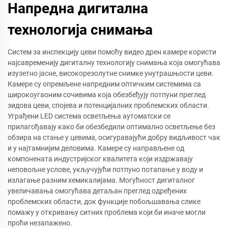
Напредна дигитална
технологија снимања
Систем за инспекцију цеви помоћу видео дрен камере користи
најсавременију дигиталну технологију снимања која омогућава
изузетно јасне, високорезолутне снимке унутрашњости цеви.
Камере су опремљене напредним оптичким системима са
широкоугаоним сочивима која обезбеђују потпуни преглед
зидова цеви, спојева и потенцијалних проблемских области.
Уграђени LED система осветљења аутоматски се
прилагођавају како би обезбедили оптимално осветљење без
обзира на стање у цевима, осигуравајући добру видљивост чак
и у најтамнијим деловима. Камере су направљене од
компонената индустријског квалитета који издржавају
неповољне услове, укључујући потпуно потапање у воду и
излагање разним хемикалијама. Могућност дигиталног
увеличавања омогућава детаљан преглед одређених
проблемских области, док функције побољшавања слике
помажу у откривању ситних проблема који би иначе могли
проћи незапажено.