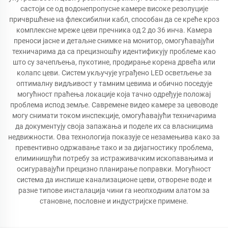
састоји се од водонепропусне камере високе резолуције
причвршћене на флексибилни кабл, способан да се креће кроз
комплексне мреже цеви пречника од 2 до 36 инча. Камера
преноси јасне и детаљне снимке на монитор, омогућавајући
техничарима да са прецизношћу идентификују проблеме као
што су зачепљења, пукотине, продирање корена дрвећа или
колапс цеви. Систем укључује уграђено LED осветљење за
оптималну видљивост у тамним цевима и обично поседује
могућност праћења локације која тачно одређује положај
проблема испод земље. Савремене видео камере за цевоводе
могу снимати током инспекције, омогућавајући техничарима
да документују своја запажања и поделе их са власницима
недвижности. Ова технологија показује се незамењива како за
превентивно одржавање тако и за дијагностику проблема,
елиминишући потребу за истраживачким ископавањима и
осигуравајући прецизно планирање поправки. Могућност
система да инспише канализационе цеви, отворене воде и
разне типове инсталација чини га неопходним алатом за
становне, пословне и индустријске примене.