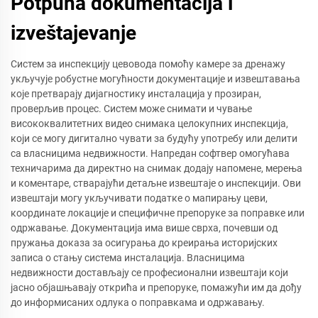
Potpuna dokumentacija i
izveštajevanje
Систем за инспекцију цевовода помоћу камере за дренажу
укључује робустне могућности документације и извештавања
које претварају дијагностику инсталација у прозиран,
проверљив процес. Систем може снимати и чување
висококвалитетних видео снимака целокупних инспекција,
који се могу дигитално чувати за будућу употребу или делити
са власницима недвижности. Напредан софтвер омогућава
техничарима да директно на снимак додају напомене, мерења
и коментаре, стварајући детаљне извештаје о инспекцији. Ови
извештаји могу укључивати податке о мапирању цеви,
координате локације и специфичне препоруке за поправке или
одржавање. Документација има више сврха, почевши од
пружања доказа за осигурања до креирања историјских
записа о стању система инсталација. Власницима
недвижности достављају се професионални извештаји који
јасно објашњавају открића и препоруке, помажући им да дођу
до информисаних одлука о поправкама и одржавању.