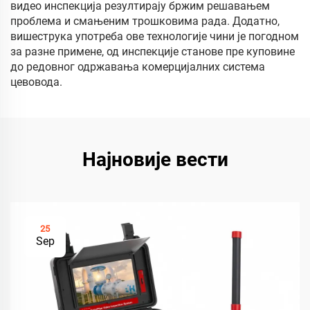
видео инспекција резултирају бржим решавањем
проблема и смањеним трошковима рада. Додатно,
вишеструка употреба ове технологије чини је погодном
за разне примене, од инспекције станове пре куповине
до редовног одржавања комерцијалних система
цевовода.
Најновије вести
25
Sep