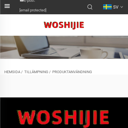
E-post:
SV
[email protected]
HEMSIDA
/
TILLÄMPNING
/
PRODUKTANVÄNDNING