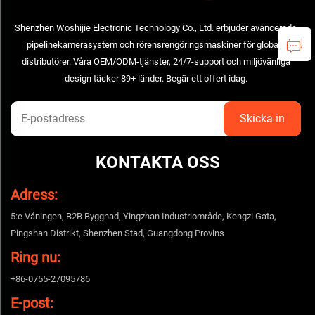
Shenzhen Woshijie Electronic Technology Co., Ltd. erbjuder avancerade
pipelinekamerasystem och rörensrengöringsmaskiner för globala
distributörer. Våra OEM/ODM-tjänster, 24/7-support och miljövänliga
design täcker 89+ länder. Begär ett offert idag.
KONTAKTA OSS
Adress:
5:e Våningen, B2B Byggnad, Yingzhan Industriområde, Kengzi Gata,
Pingshan Distrikt, Shenzhen Stad, Guangdong Provins
Ring nu:
+86-0755-27095786
E-post: