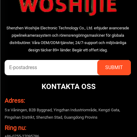
Shenzhen Woshijie Electronic Technology Co., Ltd. erbjuder avancerade
pipelinekamerasystem och rörensrengöringsmaskiner för globala
distributörer. Våra OEM/ODM-tjänster, 24/7-support och miljövänliga
design täcker 89+ länder. Begär ett offert idag.
KONTAKTA OSS
Adress:
5:e Våningen, B2B Byggnad, Yingzhan Industriområde, Kengzi Gata,
Pingshan Distrikt, Shenzhen Stad, Guangdong Provins
Ring nu:
+86-0755-27095786