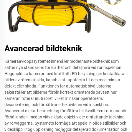
Avancerad bildteknik
Kameraavloppssystemet innehåller modernaste bildteknik som
sätter nya standarder för klarhet och detaljnivå vid rörinspektion.
Högupplösta kameror med kraftfull LED-belysning ger kristallklara
bilder av rörens insida, kapabla att upptäcka till och med minsta
defekt eller skada. Funktionen för automatisk nivåjustering
säkerställer att bilderna förblir korrekt orienterade oavsett hur
kameran roterar inuti röret, vilket minskar operatörens
desorientering och förbättrar effektiviteten vid inspektion.
Avancerad digital bearbetning förbättrar bildkvaliteten i utmanande
förhållanden, medan vidvinklade objektiv ger omfattande täckning
av rörväggarna. Systemets förmåga att spela in både stillbilder och
videoklipp i hög upplösning möjliggör detaljerad dokumentation och