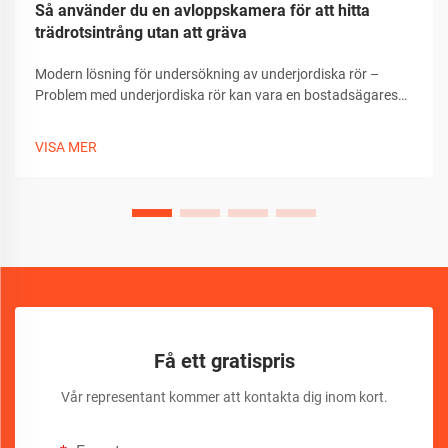
Så använder du en avloppskamera för att hitta
trädrotsintrång utan att gräva
Modern lösning för undersökning av underjordiska rör –
Problem med underjordiska rör kan vara en bostadsägares
värsta mardröm, särskilt när det gäller invasiva trädrotar.
Tack vare avancerad teknik har sättet vi upptäcker och
VISA MER
diagnostiserar dessa problem revolutionerats...
Få ett gratispris
Vår representant kommer att kontakta dig inom kort.