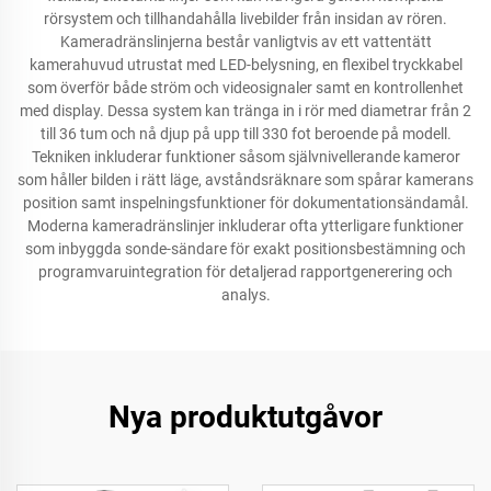
rörsystem och tillhandahålla livebilder från insidan av rören.
Kameradränslinjerna består vanligtvis av ett vattentätt
kamerahuvud utrustat med LED-belysning, en flexibel tryckkabel
som överför både ström och videosignaler samt en kontrollenhet
med display. Dessa system kan tränga in i rör med diametrar från 2
till 36 tum och nå djup på upp till 330 fot beroende på modell.
Tekniken inkluderar funktioner såsom självnivellerande kameror
som håller bilden i rätt läge, avståndsräknare som spårar kamerans
position samt inspelningsfunktioner för dokumentationsändamål.
Moderna kameradränslinjer inkluderar ofta ytterligare funktioner
som inbyggda sonde-sändare för exakt positionsbestämning och
programvaruintegration för detaljerad rapportgenerering och
analys.
Nya produktutgåvor