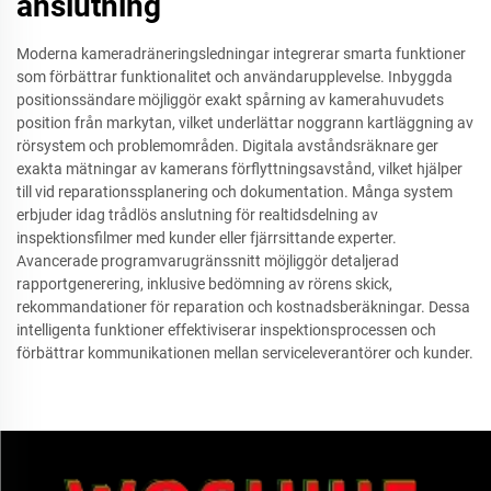
anslutning
Moderna kameradräneringsledningar integrerar smarta funktioner
som förbättrar funktionalitet och användarupplevelse. Inbyggda
positionssändare möjliggör exakt spårning av kamerahuvudets
position från markytan, vilket underlättar noggrann kartläggning av
rörsystem och problemområden. Digitala avståndsräknare ger
exakta mätningar av kamerans förflyttningsavstånd, vilket hjälper
till vid reparationssplanering och dokumentation. Många system
erbjuder idag trådlös anslutning för realtidsdelning av
inspektionsfilmer med kunder eller fjärrsittande experter.
Avancerade programvarugränssnitt möjliggör detaljerad
rapportgenerering, inklusive bedömning av rörens skick,
rekommandationer för reparation och kostnadsberäkningar. Dessa
intelligenta funktioner effektiviserar inspektionsprocessen och
förbättrar kommunikationen mellan serviceleverantörer och kunder.