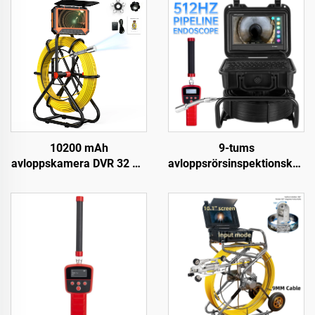
10200 mAh
9-tums
avloppskamera DVR 32 GB
avloppsrörsinspektionskame
& meterkompensator
512Hz sond
1080P IP68 rörkamera
självnivellerande
med 23 mm HD-lins
industriellt endoskop 23
avloppskamera 5 tum
mm huvud
monitor 10 m/20 m/30
avloppsrörskamera med
m/40 m/50 m valfria
lokalisering