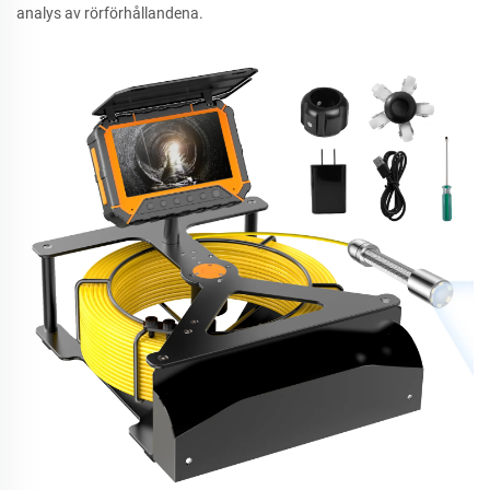
analys av rörförhållandena.