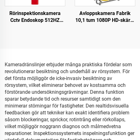
Rörinspektionskamera
Avloppskamera Fabrik
Cctv Endoskop 512HZ
10,1 tum 1080P HD-skärm
Mottagare Avloppskamera
med 360° rotationslins
med Lokalisator
Rördetektor med
meterantal Vattentät 10-
200m Valbar
Kameradränslinjer erbjuder många praktiska fördelar som
revolutionerar besiktning och underhåll av rörsystem. För
det första möjliggör de icke-invasiv besiktning av
rörsystem, vilket eliminerar behovet av kostsamma och
förstörande undersökningsgrävningar. Denna funktion
sparar betydande tid och resurser samtidigt som den
minimerar störningar för fastigheter. Den realtidsvisuella
feedbacken gör att tekniker kan exakt identifiera problem
såsom blockeringar, sprickor, rotintrång eller rörkollaps,
vilket möjliggör noggrann diagnos och målmedvetna
reparationer. Inspektionssystemets inspelningsfunktion ger