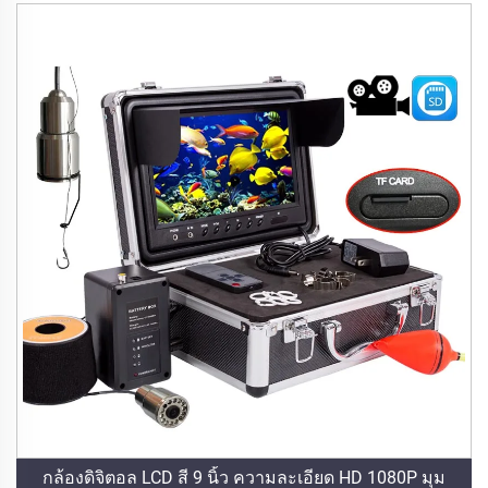
กล้องดิจิตอล LCD สี 9 นิ้ว ความละเอียด HD 1080P มุม