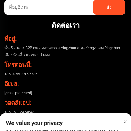
ติดต่อเรา
ที่อยู่:
ชั้น 5 อาคาร B2B เขตอุตสาหกรรม Yingzhan ถนน Kengzi เขต Pingshan
เมืองเซินเจิ้น มณฑลกว่างตง
โทรตอนนี้:
+86-0755-27095786
อีเมล:
[email protected]
วอตส์แอป:
+86-15112424643
We value your privacy