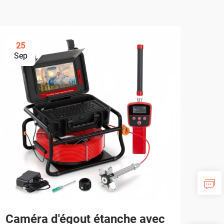
25
3
Sep
Se
Caméra d'égout étanche avec
Gui