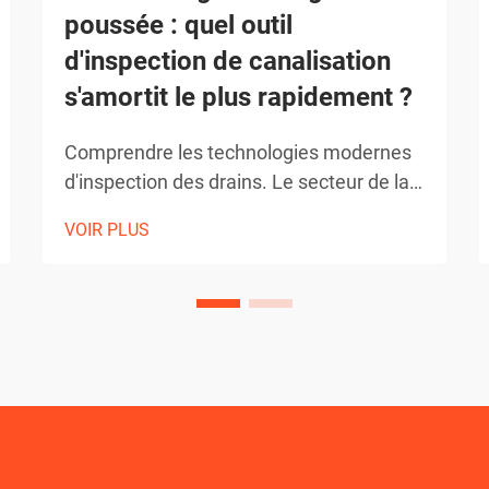
poussée : quel outil
d'inspection de canalisation
s'amortit le plus rapidement ?
Comprendre les technologies modernes
d'inspection des drains. Le secteur de la
plomberie a considérablement évolué
VOIR PLUS
grâce aux progrès technologiques,
notamment dans les méthodes
d'inspection des canalisations.
Aujourd'hui, les professionnels doivent
choisir entre les tiges de poussée
traditionnelles et des solutions plus
sophistiquées...