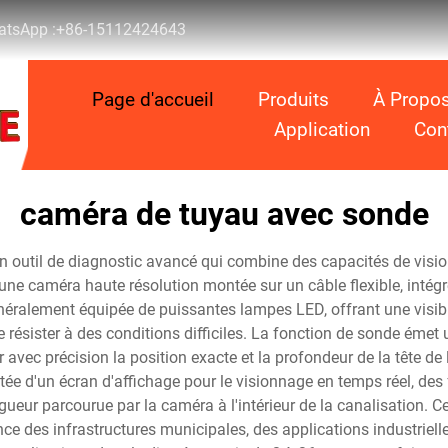
tsApp :
+86-15112424643
Page d'accueil
Produits
À Propo
Application
Con
caméra de tuyau avec sonde
 outil de diagnostic avancé qui combine des capacités de visio
'une caméra haute résolution montée sur un câble flexible, inté
néralement équipée de puissantes lampes LED, offrant une visib
e résister à des conditions difficiles. La fonction de sonde émet 
r avec précision la position exacte et la profondeur de la tête d
ée d'un écran d'affichage pour le visionnage en temps réel, des
eur parcourue par la caméra à l'intérieur de la canalisation. Ce
e des infrastructures municipales, des applications industrielles