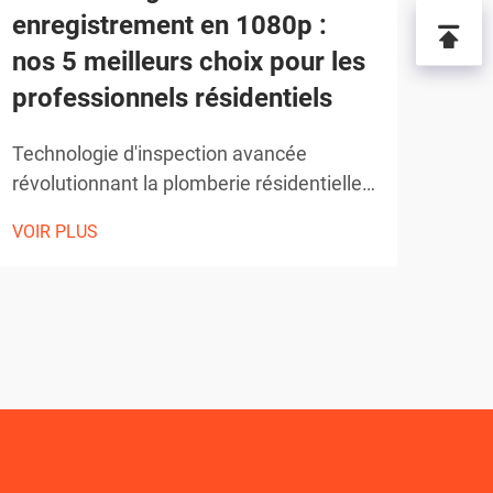
enregistrement en 1080p :
cam
nos 5 meilleurs choix pour les
con
professionnels résidentiels
Maît
dome
Technologie d'inspection avancée
mode
révolutionnant la plomberie résidentielle.
VOIR
dome
L'évolution du diagnostic de plomberie a
VOIR PLUS
signi
fait un bond quantique grâce à
tech
l'intégration de la technologie de caméra
plom
d'égout haute définition. Ces dispositifs
ont 
sophistiqués sont devenus indispens...
prop