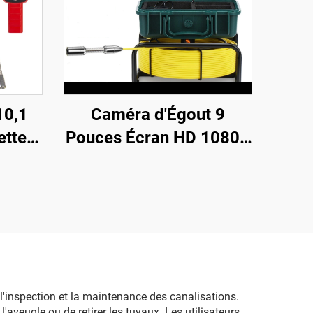
10,1
Caméra d'Égout 9
tteur
Pouces Écran HD 1080P
 pour
Tête de Caméra 23MM
out et
Inspection de Tuyauterie
te 16
Enregistrement Vidéo
ent
DVR 16 Go
,
20M/30M/40M/50M
uterie
'inspection et la maintenance des canalisations.
'aveugle ou de retirer les tuyaux. Les utilisateurs