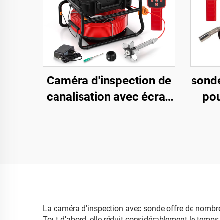
Caméra d'inspection de
sond
canalisation avec écran
pou
tactile de 10,1 pouces,
Tu
compteur de mètres,
Camé
fonction d'auto-
mm p
nivellement, sonde et
Cart
localisateur 512 Hz,
caméra pour conduits
La caméra d'inspection avec sonde offre de nombreu
Tout d'abord, elle réduit considérablement le temps e