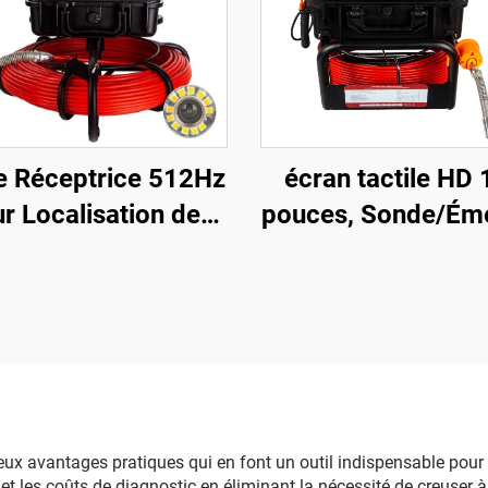
e Réceptrice 512Hz
écran tactile HD 
r Localisation de
pouces, Sonde/Éme
yaux, Endoscope,
512Hz, Endoscope
ra de Diamètre 23
canalisations d'ég
our Canalisations,
d'évacuation, Car
e SD 16 Go & WIFI
Go, Enregistrem
vidéo et audio
Inspection de tuya
par caméra
x avantages pratiques qui en font un outil indispensable pour l
t les coûts de diagnostic en éliminant la nécessité de creuser à l