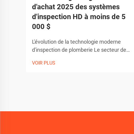
d'achat 2025 des systèmes
d'inspection HD à moins de 5
000 $
L'évolution de la technologie moderne
d'inspection de plomberie Le secteur de
la plomberie a connu une transformation
VOIR PLUS
remarquable avec l'avènement de la
technologie avancée de caméra d'égout.
Ces outils d'inspection sophistiqués ont
révolutionné la façon dont les
professionnels diagnostiquent...